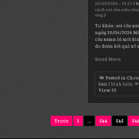
16/03/2026 - 19:27
/
b
21/06/2026
cách soi cầu siêu ch
nay
/
Từ khóa : soi cầu x
ngày 20/06/2026 Mô 
cầu xsmn là một hì
dự đoán kết quả xổ 
Read More
Posted in Chư
ở
loại
1 bình luận
so
View 33
cầ
x
ca
cấ
ng
Phân
20
Trước
1
…
544
545
54
trang
bài