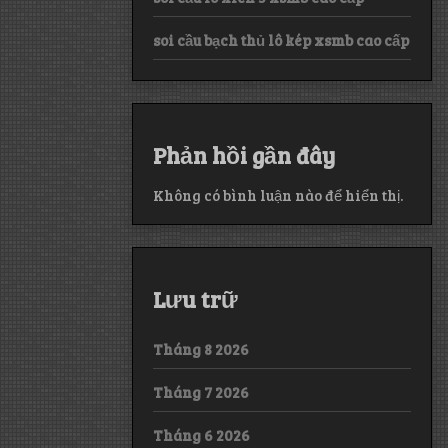
soi cầu bạch thủ lô kép xsmb cao cấp
Phản hồi gần đây
Không có bình luận nào để hiển thị.
Lưu trữ
Tháng 8 2026
Tháng 7 2026
Tháng 6 2026