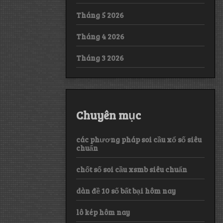
Tháng 5 2026
Tháng 4 2026
Tháng 3 2026
Chuyên mục
các phương pháp soi cầu xổ số siêu
chuẩn
chốt số soi cầu xsmb siêu chuẩn
dàn đề 10 số bất bại hôm nay
lô kép hôm nay