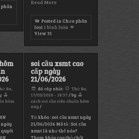
Read More
a phân
n
Posted in Chưa phân
ở
loại
1 bình luận
soi
View 31
cầu
t
dàn
i
lô
ôm
siêu
y
chuẩn
ày
 hôm
soi cầu xsmt cao
tự
/06/2026
tin
ẩn
cấp ngày
thắng
026
21/06/2026
100%
ngày
hứ Ba,
đã câp nhật:
Thứ Ba,
21/06/2026
y
17/03/2026 - 18:37
/
by
uẩn hôm
cách soi cầu siêu chuẩn hôm
nay
/
SMN
Từ khóa : soi cầu xsmt ngày
 ngày
21/06/2026 Mô tả : Soi cầu
 quyết
xsmt là như thế nào?
SMN
Tham khảo cao thủ chốt