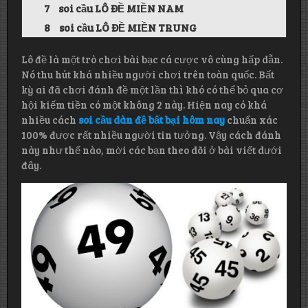
soi cầu LÔ ĐỀ MIỀN NAM
soi cầu LÔ ĐỀ MIỀN TRUNG
Lô đề là một trò chơi bài bạc cá cược vô cùng hấp dẫn.
Nó thu hút khá nhiều người chơi trên toàn quốc. Bất
kỳ ai đã chơi đánh đề một lần thì khó có thể bỏ qua cơ
hội kiếm tiền có một không 2 này. Hiện nay có khá
nhiều cách
soi cầu dàn đề bất bại hôm nay
chuẩn xác
100% được rất nhiều người tin tưởng. Vậy cách đánh
này như thế nào, mời các bạn theo dõi ở bài viết dưới
đây.