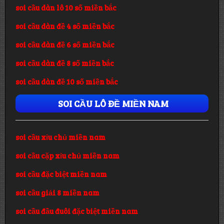
soi cầu dàn lô 10 số miền bắc
soi cầu dàn đề 4 số miền bắc
soi cầu dàn đề 6 số miền bắc
soi cầu dàn đề 8 số miền bắc
soi cầu dàn đề 10 số miền bắc
SOI CẦU LÔ ĐỀ MIỀN NAM
soi cầu xỉu chủ miền nam
soi cầu cặp xỉu chủ miền nam
soi cầu đặc biệt miền nam
soi cầu giải 8 miền nam
soi cầu đầu đuôi đặc biệt miền nam