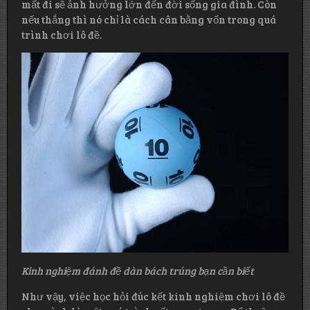
mất đi sẽ ảnh hưởng lớn đến đời sống gia đình. Còn
nếu thắng thì nó chỉ là cách cân bằng vốn trong quá
trình chơi lô đề.
Kinh nghiệm đánh đề dàn bách trúng bạn cần biết
Như vậy, việc học hỏi đúc kết kinh nghiệm chơi lô đề