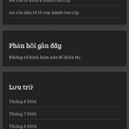
soi cầu lô xiên 4 xsmb cao cấp
soi cầu dàn lô 10 con xsmb cao cấp
Phản hồi gần đây
Không có bình luận nào để hiển thị.
Lưu trữ
Tháng 8 2026
Tháng 7 2026
Tháng 6 2026