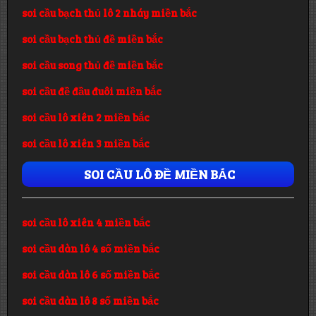
soi cầu bạch thủ lô 2 nháy miền bắc
soi cầu bạch thủ đề miền bắc
soi cầu song thủ đề miền bắc
soi cầu đề đầu đuôi miền bắc
soi cầu lô xiên 2 miền bắc
soi cầu lô xiên 3 miền bắc
SOI CẦU LÔ ĐỀ MIỀN BẮC
soi cầu lô xiên 4 miền bắc
soi cầu dàn lô 4 số miền bắc
soi cầu dàn lô 6 số miền bắc
soi cầu dàn lô 8 số miền bắc