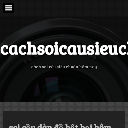
Skip
to
content
cachsoicausieu
cách soi cầu siêu chuẩn hôm nay
soi cầu dàn đề bất bại hôm