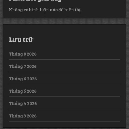
Không có bình luận nào để hiển thị.
Lưu trữ
Tháng 8 2026
Tháng 7 2026
Tháng 6 2026
Tháng 5 2026
Tháng 4 2026
Tháng 3 2026