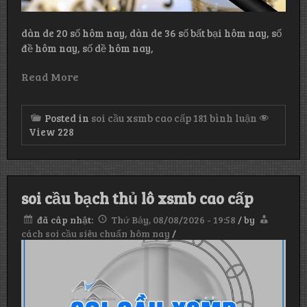
dàn de 20 số hôm nay, dàn de 36 số bất bại hôm nay, số
đề hôm nay, số dề hôm nay,
Read More
ở
Posted in
soi cầu xsmb cao cấp
181 bình luận
soi
View 228
cầu
dàn
đề
10
con
soi cầu bạch thủ lô xsmb cao cấp
xsmb
cao
đã câp nhật:
Thứ Bảy, 08/08/2026 - 19:58
/
by
cấp
cách soi cầu siêu chuẩn hôm nay
/