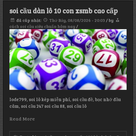
6
con
soi cầu dàn lô 10 con xsmb cao cấp
xsmb
cao
đã câp nhật:
Thứ Bảy, 08/08/2026 - 20:03
/
by
cấp
cách soi cầu siêu chuẩn hôm nay
/
lode799, soi lô kép miễn phí, soi cầu đề, bạc nhớ đầu
câm, soi cầu 247 soi cầu 88, soi cầu lô
Read More