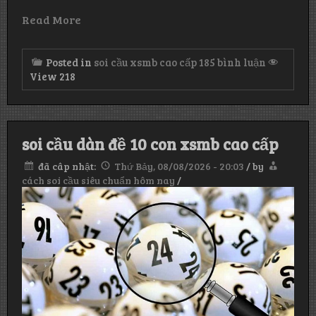
Read More
ở
Posted in
soi cầu xsmb cao cấp
185 bình luận
soi
View 218
cầu
dàn
đề
6
con
soi cầu dàn đề 10 con xsmb cao cấp
xsmb
cao
đã câp nhật:
Thứ Bảy, 08/08/2026 - 20:03
/
by
cấp
cách soi cầu siêu chuẩn hôm nay
/