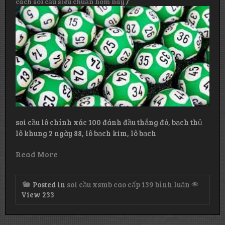
cách soi cầu siêu chuẩn hôm nay
/
soi cầu lô chính xác 100 đánh đầu thắng đó, bạch thủ
lô khung 2 ngày 88, lô bạch kim, lô bạch
Read More
ở
Posted in
soi cầu xsmb cao cấp
139 bình luận
soi
View 233
cầu
dàn
lô