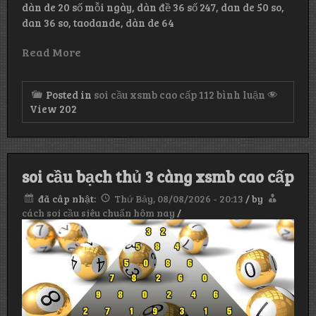
dàn de 20 số mỗi ngày, dàn đề 36 số 247, dan de 50 so,
dan 36 so, taodande, dàn de 64
Read More
ở
Posted in
soi cầu xsmb cao cấp
112 bình luận
soi
View 202
cầu
dàn
đề
4
con
soi cầu bạch thủ 3 càng xsmb cao cấp
xsmb
cao
đã câp nhật:
Thứ Bảy, 08/08/2026 - 20:13
/
by
cấp
cách soi cầu siêu chuẩn hôm nay
/