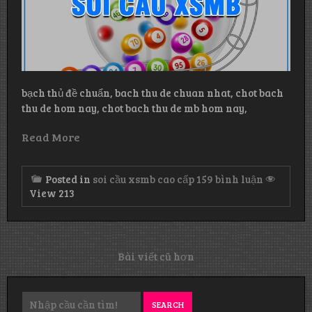
bạch thủ đề chuẩn, bach thu de chuan nhat, chot bach
thu de hom nay, chot bach thu de mb hom nay,
Read More
ở
Posted in
soi cầu xsmb cao cấp
159 bình luận
soi
View 213
cầu
bạch
thủ
lô
xsmb
Điều
Bài viết cũ hơn
cao
hướng
cấp
bài
SEARCH
viết