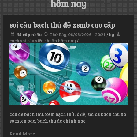
hôm nay
soi cầu bạch thủ đề xsmb cao cấp
đã câp nhật:
Thứ Bảy, 08/08/2026 - 20:21
/
by
cách soi cầu siêu chuẩn hôm nay
/
cau de bach thu, xem bạch thủ lô đề, soi de bach thu xo
so mien bac, bach thu de chinh xac
Read More