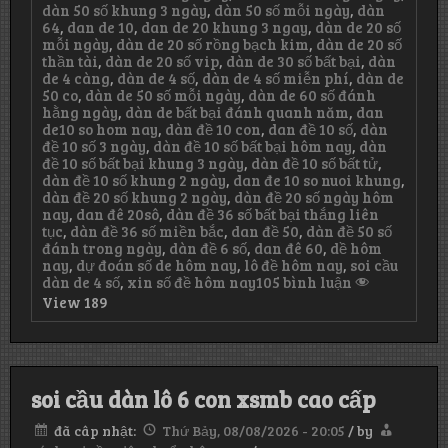
dàn 50 số khung 3 ngày
,
dàn 50 số mỗi ngày
,
dàn
64
,
dan de 10
,
dan de 20 khung 3 ngay
,
dàn de 20 số
mỗi ngày
,
dàn de 20 số rồng bạch kim
,
dàn de 20 số
thần tài
,
dàn de 20 số vip
,
dàn de 30 số bất bại
,
dàn
de 4 càng
,
dàn de 4 số
,
dàn de 4 số miễn phí
,
dàn de
50 co
,
dàn de 50 số mỗi ngày
,
dàn de 60 số đánh
hằng ngày
,
dàn de bất bại đánh quanh năm
,
dan
de10 so hom nay
,
dàn đề 10 con
,
dan đề 10 số
,
dàn
đề 10 số 3 ngày
,
dàn đề 10 số bất bại hôm nay
,
dàn
đề 10 số bất bại khung 3 ngày
,
dàn đề 10 số bất tử
,
dàn đề 10 số khung 2 ngày
,
dan đe 10 so nuoi khung
,
dàn đề 20 số khung 2 ngày
,
dàn đề 20 số ngày hôm
nay
,
dan đê 20sô
,
dàn đề 36 số bất bại thắng liên
tục
,
dàn đề 36 số miền bắc
,
dan đề 50
,
dàn đề 50 số
đánh trong ngày
,
dàn đề 6 số
,
dan đê 60
,
dề hôm
nay
,
dự đoán số de hôm nay
,
lô đề hôm nay
,
soi cầu
ở
dàn de 4 số
,
xin số đề hôm nay
105 bình luận
soi
View 189
cầu
dàn
đề
8
con
soi cầu dàn lô 6 con xsmb cao cấp
xsmb
cao
đã câp nhật:
Thứ Bảy, 08/08/2026 - 20:05
/
by
cấp