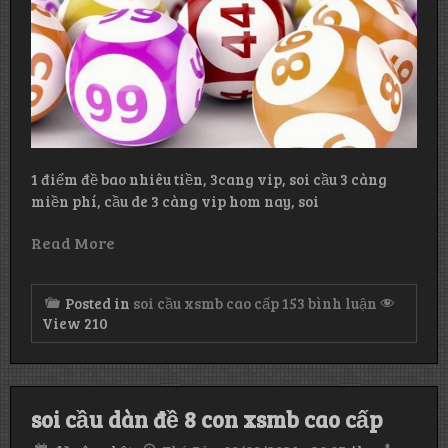
1 điểm đề bao nhiêu tiền, 3cang vip, soi cầu 3 càng
miền phí, cầu de 3 càng vip hom nay, soi
Read More
ở
Posted in
soi cầu xsmb cao cấp
153 bình luận
soi
View 210
cầu
song
thủ
3
càng
soi cầu dàn đề 8 con xsmb cao cấp
xsmb
cao