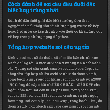
Cách đánh đề soi cầu đầu đuôi đặc
biệt hay trúng nhất
Đánh đề đầu đuôi giải đặc biệt thường dựa theo
nguyên tắc nếu thấy đầu đề những ngày trước về kép
hoặc 2 số giữa có kép thì như vậy đuôi có khả năng cao
về kép trong những ngày tiếp theo.
Tổng hợp website soi cầu uy tín
Dịch vụ soi cau sẽ dự đoán xổ số miền bắc chính xác
nhất. chúng tôi là web dự đoán xsmb uy tín nhất miền
bắc. Trang soi cầu xsmb cam kết cau mb cực đẹp, cầu
chạy đều, tập hợp nhiều webise như: du doan xsmb ,
rong bach kim , rongbachkim , soi cau xsmb win2888
, Hệ thống đã cập nhật số SIÊU CHUẨN – SIÊU ĐẸP cho
ngày hôm nay soi cau mien phi 888 , rong bạch kim ,
soi cầu 888 , soi cau 888 , soi cau xsmb mien phi ngay
hom nay , soi cau vip , soi cau wap , rong bach kim , du
doan xsmb , rongbachkim , soi cau xsmb , soi cau mb ,