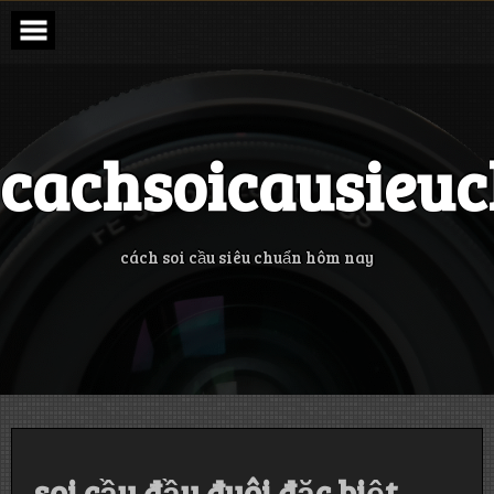
Skip
to
content
cachsoicausieu
cách soi cầu siêu chuẩn hôm nay
soi cầu đầu đuôi đặc biệt