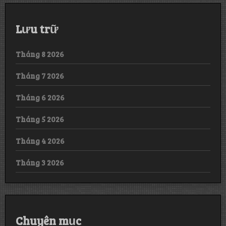
Lưu trữ
Tháng 8 2026
Tháng 7 2026
Tháng 6 2026
Tháng 5 2026
Tháng 4 2026
Tháng 3 2026
Chuyên mục