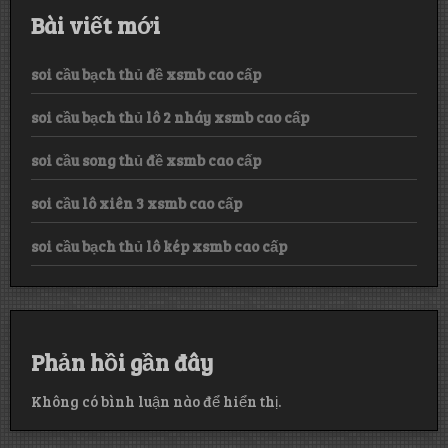
Bài viết mới
soi cầu bạch thủ đề xsmb cao cấp
soi cầu bạch thủ lô 2 nháy xsmb cao cấp
soi cầu song thủ đề xsmb cao cấp
soi cầu lô xiên 3 xsmb cao cấp
soi cầu bạch thủ lô kép xsmb cao cấp
Phản hồi gần đây
Không có bình luận nào để hiển thị.