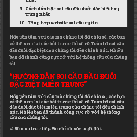
Cách đánh đề soi cầu đầu đuôi đặc biệt hay
trúng nhất
Tổng hợp website soi cầu uy tín
Hãy yên tâm với cầu mà chúng tôi đã chia sẻ, các bạn
có thể xem lại các bài trước thì sẽ rõ. Toàn bộ soi cầu
đầu đuôi đặc biệt của chúng tôi đều chính xác. Nhiều
bạn đã thành công rực rỡ với hệ thống cầu của chúng
tôi.
“HƯỚNG DẪN SOI CẦU ĐẦU ĐUÔI
ĐẶC BIỆT MIỀN TRUNG”
Hãy yên tâm với cầu mà chúng tôi đã chia sẻ, các bạn
có thể xem lại các bài trước thì sẽ rõ. Toàn bộ soi cầu
đầu đuôi đặc biệt miền trung của chúng tôi đều chính
xác. Nhiều bạn đã thành công rực rỡ với hệ thống
cầu của chúng tôi.
♧
Số mua trực tiếp:
Độ chính xác tuyệt đối.