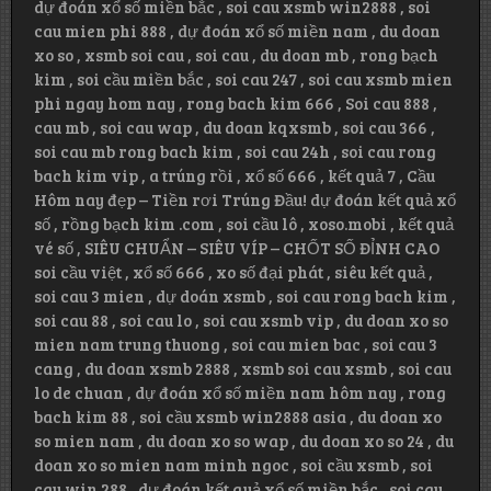
dự đoán xổ số miền bắc , soi cau xsmb win2888 , soi
cau mien phi 888 , dự đoán xổ số miền nam , du doan
xo so , xsmb soi cau , soi cau , du doan mb , rong bạch
kim , soi cầu miền bắc , soi cau 247 , soi cau xsmb mien
phi ngay hom nay , rong bach kim 666 , Soi cau 888 ,
cau mb , soi cau wap , du doan kqxsmb , soi cau 366 ,
soi cau mb rong bach kim , soi cau 24h , soi cau rong
bach kim vip , a trúng rồi , xổ số 666 , kết quả 7 , Cầu
Hôm nay đẹp – Tiền rơi Trúng Đầu! dự đoán kết quả xổ
số , rồng bạch kim .com , soi cầu lô , xoso.mobi , kết quả
vé số , SIÊU CHUẨN – SIÊU VÍP – CHỐT SỐ ĐỈNH CAO
soi cầu việt , xổ số 666 , xo số đại phát , siêu kết quả ,
soi cau 3 mien , dự doán xsmb , soi cau rong bach kim ,
soi cau 88 , soi cau lo , soi cau xsmb vip , du doan xo so
mien nam trung thuong , soi cau mien bac , soi cau 3
cang , du doan xsmb 2888 , xsmb soi cau xsmb , soi cau
lo de chuan , dự đoán xổ số miền nam hôm nay , rong
bach kim 88 , soi cầu xsmb win2888 asia , du doan xo
so mien nam , du doan xo so wap , du doan xo so 24 , du
doan xo so mien nam minh ngoc , soi cầu xsmb , soi
cau win 288 , dự đoán kết quả xổ số miền bắc , soi cau