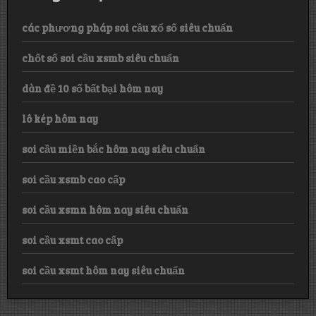
các phương pháp soi cầu xổ số siêu chuẩn
chốt số soi cầu xsmb siêu chuẩn
dàn đề 10 số bất bại hôm nay
lô kép hôm nay
soi cầu miền bắc hôm nay siêu chuẩn
soi cầu xsmb cao cấp
soi cầu xsmn hôm nay siêu chuẩn
soi cầu xsmt cao cấp
soi cầu xsmt hôm nay siêu chuẩn