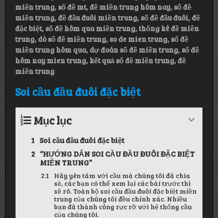
miền trung, số đề mt, đề miền trung hôm nay, số đề
miền trung, đề đầu đuôi miền trung, số đề đầu đuôi, đề
đặc biệt, số đề hôm qua miền trung, thống kê đề miền
trung, dò số đề miền trung, so de mien trung, số đề
miền trung hôm qua, dự đoán số đề miền trung, số đề
hôm nay mien trung, kết quả số đề miền trung, đề
miền trung
Soi cầu đầu đuôi đặc biệt
Mục lục
Soi cầu đầu đuôi đặc biệt
“HƯỚNG DẪN SOI CẦU ĐẦU ĐUÔI ĐẶC BIỆT
MIỀN TRUNG”
Hãy yên tâm với cầu mà chúng tôi đã chia
sẻ, các bạn có thể xem lại các bài trước thì
sẽ rõ. Toàn bộ soi cầu đầu đuôi đặc biệt miền
trung của chúng tôi đều chính xác. Nhiều
bạn đã thành công rực rỡ với hệ thống cầu
của chúng tôi.