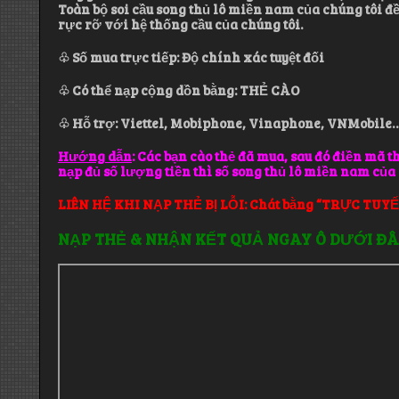
Toàn bộ soi cầu song thủ lô miền nam của chúng tôi đ
rực rỡ với hệ thống cầu của chúng tôi.
♧
Số mua trực tiếp:
Độ chính xác tuyệt đối
♧ Có thể nạp cộng dồn bằng:
THẺ CÀO
♧ Hỗ trợ:
Viettel, Mobiphone, Vinaphone, VNMobile…
Hướng dẫn
: Các bạn cào thẻ đã mua, sau đó điền mã t
nạp đủ số lượng tiền thì số song thủ lô miền nam của 
LIÊN HỆ KHI NẠP THẺ BỊ LỖI: C
hát bằng “TRỰC TUYẾN
NẠP THẺ & NHẬN KẾT QUẢ NGAY Ô DƯỚI Đ