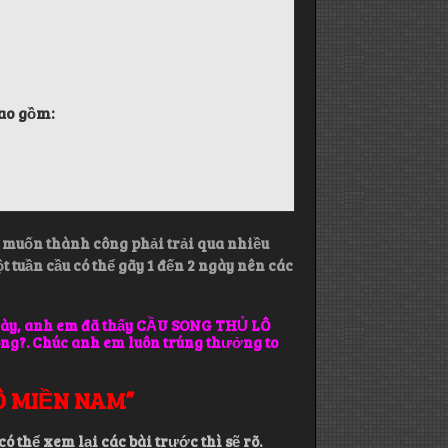
bao gồm:
 mn muốn thành công phải trải qua nhiều
t tuần cầu có thể gãy 1 đến 2 ngày nên các
ày, anh em đã thấy
CẦU SONG THỦ LÔ
ông?. Chúc anh em luôn trúng thưởng to
Ô MIỀN NAM”
ó thể xem lại các bài trước thì sẽ rõ.