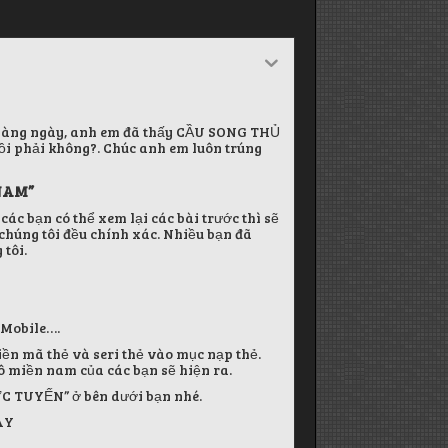
àng ngày, anh em đã thấy CẦU SONG THỦ
 phải không?. Chúc anh em luôn trúng
NAM”
các bạn có thể xem lại các bài trước thì sẽ
 chúng tôi đều chính xác. Nhiều bạn đã
 tôi.
NMobile….
iền mã thẻ và seri thẻ vào mục nạp thẻ.
lô miền nam của các bạn sẽ hiện ra.
ỰC TUYẾN” ở bên dưới bạn nhé.
ÂY