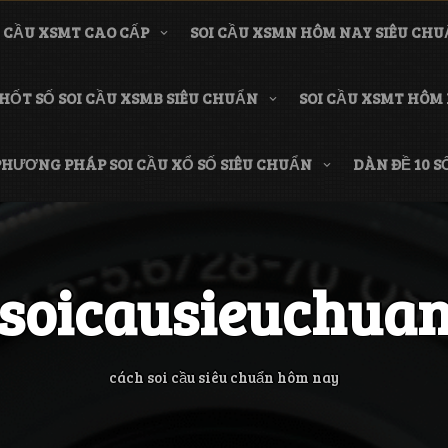
I CẦU XSMT CAO CẤP
SOI CẦU XSMN HÔM NAY SIÊU CH
HỐT SỐ SOI CẦU XSMB SIÊU CHUẨN
SOI CẦU XSMT HÔM
PHƯƠNG PHÁP SOI CẦU XỔ SỐ SIÊU CHUẨN
DÀN ĐỀ 10 S
soicausieuchua
cách soi cầu siêu chuẩn hôm nay