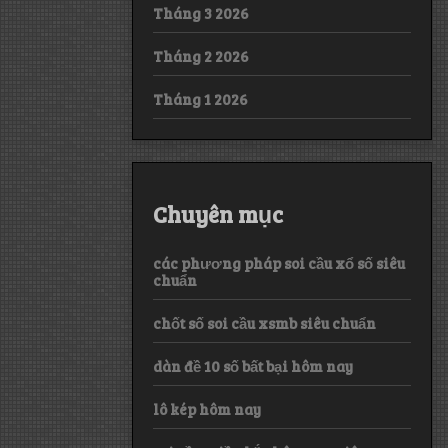
Tháng 3 2026
Tháng 2 2026
Tháng 1 2026
Chuyên mục
các phương pháp soi cầu xổ số siêu
chuẩn
chốt số soi cầu xsmb siêu chuẩn
dàn đề 10 số bất bại hôm nay
lô kép hôm nay