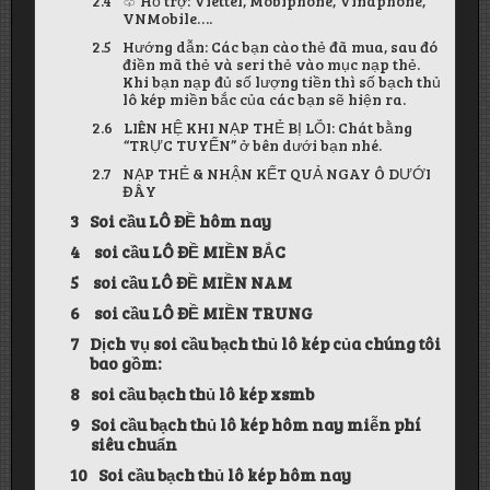
♧ Hỗ trợ: Viettel, Mobiphone, Vinaphone,
VNMobile….
Hướng dẫn: Các bạn cào thẻ đã mua, sau đó
điền mã thẻ và seri thẻ vào mục nạp thẻ.
Khi bạn nạp đủ số lượng tiền thì số bạch thủ
lô kép miền bắc của các bạn sẽ hiện ra.
LIÊN HỆ KHI NẠP THẺ BỊ LỖI: Chát bằng
“TRỰC TUYẾN” ở bên dưới bạn nhé.
NẠP THẺ & NHẬN KẾT QUẢ NGAY Ô DƯỚI
ĐÂY
Soi cầu LÔ ĐỀ hôm nay
soi cầu LÔ ĐỀ MIỀN BẮC
soi cầu LÔ ĐỀ MIỀN NAM
soi cầu LÔ ĐỀ MIỀN TRUNG
Dịch vụ soi cầu bạch thủ lô kép của chúng tôi
bao gồm:
soi cầu bạch thủ lô kép xsmb
Soi cầu bạch thủ lô kép hôm nay miễn phí
siêu chuẩn
Soi cầu bạch thủ lô kép hôm nay