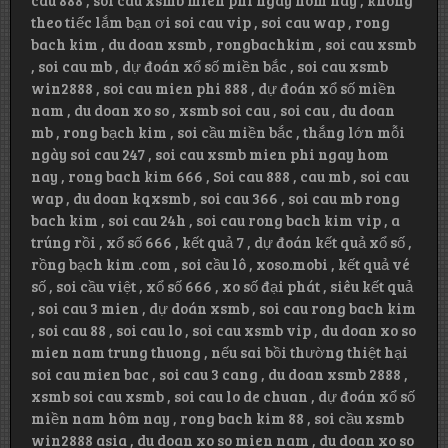
theo tiếc lắm bạn ơi soi cau vip , soi cau wap , rong
bach kim , du doan xsmb , rongbachkim , soi cau xsmb
, soi cau mb , dự đoán xổ số miền bắc , soi cau xsmb
win2888 , soi cau mien phi 888 , dự đoán xổ số miền
nam , du doan xo so , xsmb soi cau , soi cau , du doan
mb , rong bạch kim , soi cầu miền bắc , thắng lớn mỗi
ngày soi cau 247 , soi cau xsmb mien phi ngay hom
nay , rong bach kim 666 , Soi cau 888 , cau mb , soi cau
wap , du doan kqxsmb , soi cau 366 , soi cau mb rong
bach kim , soi cau 24h , soi cau rong bach kim vip , a
trúng rồi , xổ số 666 , kết quả 7 , dự đoán kết quả xổ số ,
rồng bạch kim .com , soi cầu lô , xoso.mobi , kết quả vé
số , soi cầu việt , xổ số 666 , xo số đại phát , siêu kết quả
, soi cau 3 mien , dự doán xsmb , soi cau rong bach kim
, soi cau 88 , soi cau lo , soi cau xsmb vip , du doan xo so
mien nam trung thuong , nếu sai bồi thường thiệt hại
soi cau mien bac , soi cau 3 cang , du doan xsmb 2888 ,
xsmb soi cau xsmb , soi cau lo de chuan , dự đoán xổ số
miền nam hôm nay , rong bach kim 88 , soi cầu xsmb
win2888 asia , du doan xo so mien nam , du doan xo so