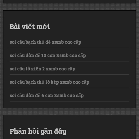
Bài viết mới
soi cầu bạch thủ đề xsmb cao cấp
soi cầu dàn đề 10 con xsmb cao cấp
soi cầu lô xiên 2 xsmb cao cấp
soi cầu bạch thủ lô kép xsmb cao cấp
soi cầu dàn đề 6 con xsmb cao cấp
Phản hồi gần đây