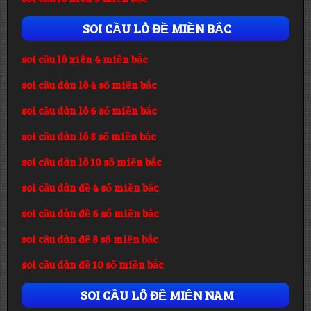
SOI CẦU LÔ ĐỀ MIỀN BẮC
soi cầu lô xiên 4 miền bắc
soi cầu dàn lô 4 số miền bắc
soi cầu dàn lô 6 số miền bắc
soi cầu dàn lô 8 số miền bắc
soi cầu dàn lô 10 số miền bắc
soi cầu dàn đề 4 số miền bắc
soi cầu dàn đề 6 số miền bắc
soi cầu dàn đề 8 số miền bắc
soi cầu dàn đề 10 số miền bắc
SOI CẦU LÔ ĐỀ MIỀN NAM