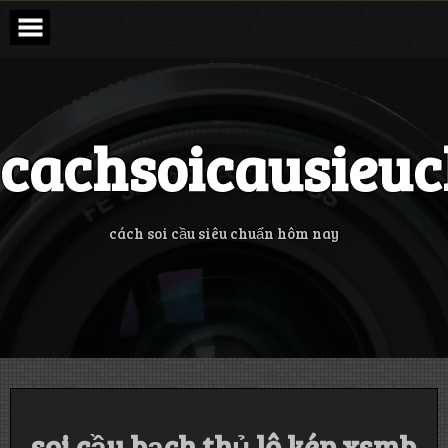
Skip
to
content
cachsoicausieu
cách soi cầu siêu chuẩn hôm nay
soi cầu bạch thủ lô kép xsmb