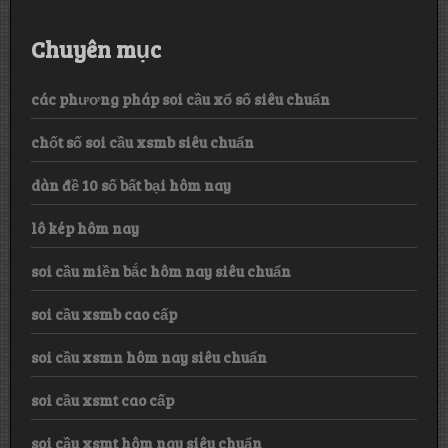
Chuyên mục
các phương pháp soi cầu xổ số siêu chuẩn
chốt số soi cầu xsmb siêu chuẩn
dàn đề 10 số bất bại hôm nay
lô kép hôm nay
soi cầu miền bắc hôm nay siêu chuẩn
soi cầu xsmb cao cấp
soi cầu xsmn hôm nay siêu chuẩn
soi cầu xsmt cao cấp
soi cầu xsmt hôm nay siêu chuẩn