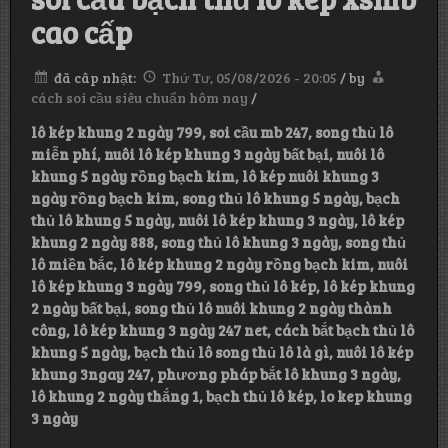
cao cấp
đã câp nhật:
Thứ Tư, 05/08/2026 - 20:05
/
by
cách soi cầu siêu chuẩn hôm nay
/
lô kép khung 2 ngày 799, soi cầu mb 247, song thủ lô
miễn phí, nuôi lô kép khung 3 ngày bất bại, nuôi lô
khung 5 ngày rồng bạch kim, lô kép nuôi khung 3
ngày rồng bạch kim, song thủ lô khung 5 ngày, bạch
thủ lô khung 5 ngày, nuôi lô kép khung 3 ngày, lô kép
khung 2 ngày 888, song thủ lô khung 3 ngày, song thủ
lô miền bắc, lô kép khung 2 ngày rồng bạch kim, nuôi
lô kép khung 3 ngày 799, song thủ lô kép, lô kép khung
2 ngày bất bại, song thủ lô nuôi khung 2 ngày thành
công, lô kép khung 3 ngày 247 net, cách bắt bạch thủ lô
khung 5 ngày, bạch thủ lô song thủ lô là gì, nuôi lô kép
khung 3ngay 247, phương pháp bắt lô khung 3 ngày,
lô khung 2 ngày thắng 1, bạch thủ lô kép, lo kep khung
3 ngày