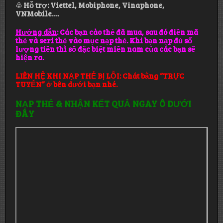
♧ Hỗ trợ:
Viettel, Mobiphone, Vinaphone,
VNMobile….
Hướng dẫn
: Các bạn cào thẻ đã mua, sau đó điền mã
thẻ và seri thẻ vào mục nạp thẻ. Khi bạn nạp đủ số
lượng tiền thì số đặc biệt miền nam của các bạn sẽ
hiện ra.
LIÊN HỆ KHI NẠP THẺ BỊ LỖI: C
hát bằng “TRỰC
TUYẾN” ở bên dưới bạn nhé.
NẠP THẺ & NHẬN KẾT QUẢ NGAY Ô DƯỚI
ĐÂY