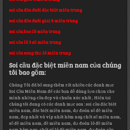
soi cầu đầu đuôi đặc biệt miền trung
soi cầu đầu đuôi giải 8 miền trung
soi cầu bao lô miền trung
soi cầu lô 3 số miền trung
soi cầu song thủ lô miền trung
Soi cầu đặc biệt miền nam của chúng
tôi bao gồm:
Chúng Tôi đã bổ sung thêm rất nhiều các danh mục
Soi Cầu Miền Nam để các bạn dễ dàng lựa chọn cho
mình những cầu đẹp và chuẩn xác nhất , Hiện tại
chúng tôi đang có các danh mục sau : soi cầu đặc biệt
miền nam, đặc biệt miền nam, dự đoán số đề miền
nam, đẹp nhất và víp nhất hôm nay chốt số miền nam,
số đề miền nam, đề miền nam, dự đoán lô đề miền
nam hôm nay, chốt số lô đề miền nam, dự đoán cầu