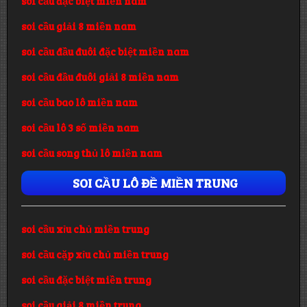
soi cầu đặc biệt miền nam
soi cầu giải 8 miền nam
soi cầu đầu đuôi đặc biệt miền nam
soi cầu đầu đuôi giải 8 miền nam
soi cầu bao lô miền nam
soi cầu lô 3 số miền nam
soi cầu song thủ lô miền nam
SOI CẦU LÔ ĐỀ MIỀN TRUNG
soi cầu xỉu chủ miền trung
soi cầu cặp xỉu chủ miền trung
soi cầu đặc biệt miền trung
soi cầu giải 8 miền trung