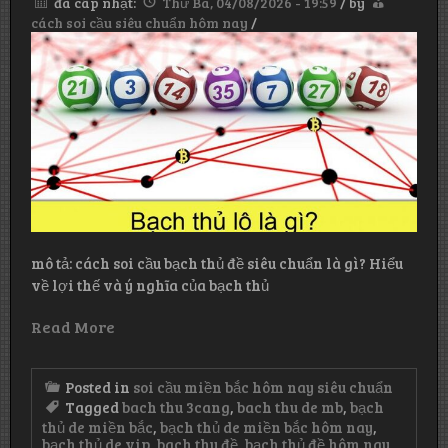
đã câp nhật:
Thứ Ba, 04/08/2026 - 19:59
/
by
cách soi cầu siêu chuẩn hôm nay
/
mô tả: cách soi cầu bạch thủ đề siêu chuẩn là gì? Hiểu
về lợi thế và ý nghĩa của bạch thủ
Read More
Posted in
soi cầu miền bắc hôm nay siêu chuẩn
Tagged
bach thu 3cang
,
bach thu de mb
,
bạch
thủ de miền bắc
,
bạch thủ de miền bắc hôm nay
,
bạch thủ de vip
,
bach thu đề
,
bạch thủ đề hôm nay
,