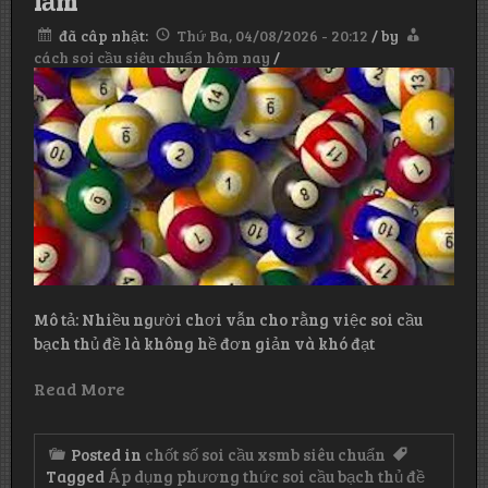
lắm
cấp
đã câp nhật:
Thứ Ba, 04/08/2026 - 20:12
/
by
cách soi cầu siêu chuẩn hôm nay
/
Mô tả: Nhiều người chơi vẫn cho rằng việc soi cầu
bạch thủ đề là không hề đơn giản và khó đạt
Read More
Posted in
chốt số soi cầu xsmb siêu chuẩn
Tagged
Áp dụng phương thức soi cầu bạch thủ đề