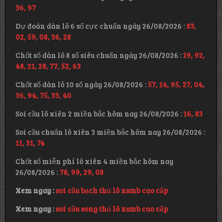
36, 97
Dự đoán dàn lô 6 số cực chuẩn ngày 26/08/2026 :
83,
02, 59, 08, 36, 28
Chốt số dàn lô 8 số siêu chuẩn ngày 26/08/2026 :
19, 92,
48, 21, 28, 77, 52, 63
Chốt số dàn lô 10 số ngày 26/08/2026 :
57, 14, 95, 27, 04,
36, 94, 75, 33, 40
Soi cầu lô xiên 2 miền bắc hôm nay 26/08/2026 :
16, 83
Soi cầu chuẩn lô xiên 3 miền bắc hôm nay 26/08/2026 :
11, 31, 74
Chốt số miễn phí lô xiên 4 miền bắc hôm nay
26/08/2026 :
78, 99, 29, 08
Xem ngay :
soi cầu bạch thủ lô xsmb cao cấp
Xem ngay :
soi cầu song thủ lô xsmb cao cấp