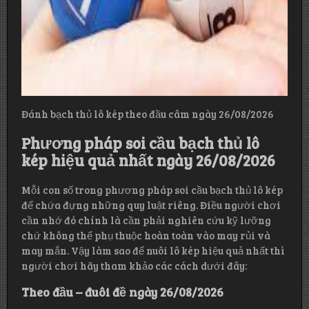
Đánh bạch thủ lô kép theo đầu câm ngày 26/08/2026
Phương pháp soi cầu bạch thủ lô
kép hiệu quả nhất ngày 26/08/2026
Mỗi con số trong phương pháp soi cầu bạch thủ lô kép
để chứa đựng những quy luật riêng. Điều người chơi
cần nhớ đó chính là cần phải nghiên cứu kỹ lưỡng
chứ không thể phụ thuộc hoàn toàn vào may rủi và
may mắn. Vậy làm sao để nuôi lô kép hiệu quả nhất thì
người chơi hãy tham khảo các cách dưới đây:
Theo đầu – đuôi đề ngày 26/08/2026