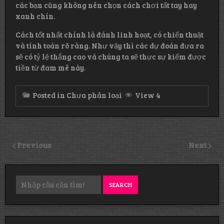
các bạn cũng không nên chọn cách chơi tất tay hay
xanh chín.
Cách tốt nhất chính là đánh linh hoạt, có chiến thuật
và tính toán rõ ràng. Như vậy thì các dự đoán đưa ra
sẽ có tỷ lệ thắng cao và chúng ta sẽ thực sự kiếm được
tiền từ đam mê này.
Posted in Chưa phân loại
View 4
Previous
Next
SEARCH