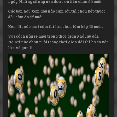
ngày. Những số này nên được ưu tiên chọn để nuôi.
Các bạn hãy xem đầu nào câm lâu thì chọn kép thuộc
đầu câm đó để nuôi.
Xem đít nào mới câm thì lựa chọn làm kép để nuôi.
Với cách này sẽ nuôi trong thời gian khá lâu dài.
Người nào chọn nuôi trong thời gian dài thì họ có vốn
lớn và gan lì.