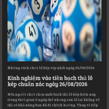
Những cách chơi lô kép víp nhất ngày 26/08/2026
Kinh nghiệm vào tiền bạch thủ lô
kép chuẩn xác ngày 26/08/2026
Nếu người chơi chọn nuôi bạch thủ lô kép hiện nay
trong thời gian 0 ngày thế nhưng con lô lại không về
thì có khả năng bạn đã đi chệch hướng. Thay vì tiếp