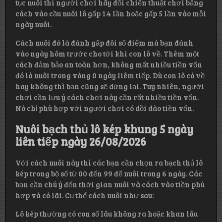
tục nuôi thì người chơi hãy đổi chiến thuật chơi bằng
cách vào cầu nuôi lô gấp 1.4 lần hoặc gấp 5 lần vào mỗi
ngày nuôi.
Cách nuôi đó là đánh gấp đôi số điểm mà bạn đánh
vào ngày hôm trước cho tới khi con lô về. Thêm một
cách đảm bảo an toàn hơn, không mất nhiều tiền vốn
đó là nuôi trong vòng 0 ngày liêm tiếp. Dù con lô có về
hay không thì bạn cũng sẽ dừng lại. Tuy nhiên, người
chơi cần lưu ý cách chơi này cần rất nhiều tiền vốn.
Nó chỉ phù hợp với người chơi có dồi dào tiền vốn.
Nuôi bạch thủ lô kép khung 5 ngày
liên tiếp ngày 26/08/2026
Với cách nuôi này thì các bạn cần chọn ra bạch thủ lô
kép trong bộ số từ 00 đến 99 để nuôi trong 6 ngày. Các
bạn cần chú ý đến thời gian nuôi và cách vào tiền phù
hợp và có lãi. Cụ thể cách nuôi như sau:
Lô kép thường có con số lâu không ra hoặc khan lâu