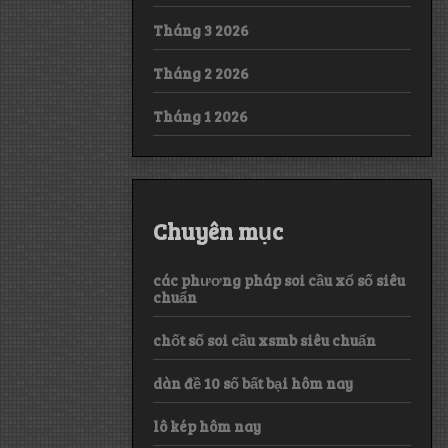
Tháng 3 2026
Tháng 2 2026
Tháng 1 2026
Chuyên mục
các phương pháp soi cầu xổ số siêu
chuẩn
chốt số soi cầu xsmb siêu chuẩn
dàn đề 10 số bất bại hôm nay
lô kép hôm nay