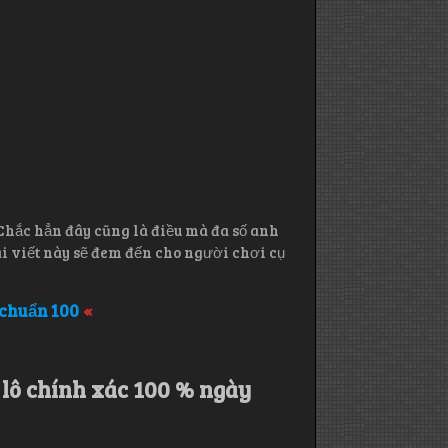
 Chắc hẳn đây cũng là điều mà đa số anh
ài viết này sẽ đem đến cho người chơi cụ
 chuẩn 100
«
 lô chính xác 100 % ngày