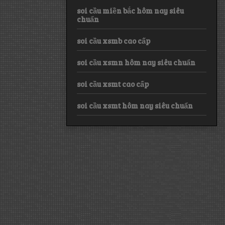
soi cầu miền bắc hôm nay siêu
chuẩn
soi cầu xsmb cao cấp
soi cầu xsmn hôm nay siêu chuẩn
soi cầu xsmt cao cấp
soi cầu xsmt hôm nay siêu chuẩn