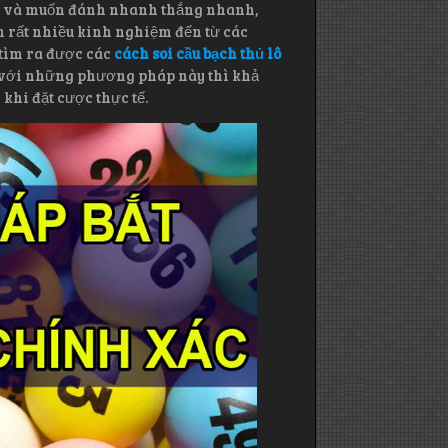
am và muốn đánh nhanh thắng nhanh,
m rất nhiều kinh nghiệm đến từ các
 tìm ra được các
cách soi cầu bạch thủ lô
n với những phương pháp này thì khả
khi đặt cược thực tế.