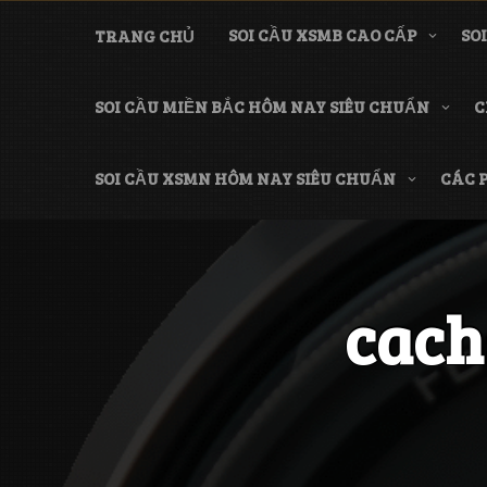
Skip
to
SOI CẦU XSMB CAO CẤP
SO
TRANG CHỦ
content
SOI CẦU MIỀN BẮC HÔM NAY SIÊU CHUẨN
C
SOI CẦU XSMN HÔM NAY SIÊU CHUẨN
CÁC 
cach