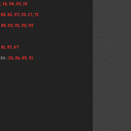
, 18, 08, 95, 18
 88, 85, 97, 33, 17, 71
 88, 03, 32, 30, 92
:
81, 87, 67
26 :
10, 24, 89, 31