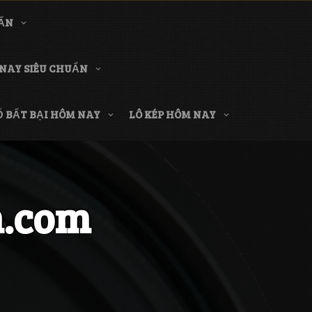
UẨN
 NAY SIÊU CHUẨN
Ố BẤT BẠI HÔM NAY
LÔ KÉP HÔM NAY
n.com