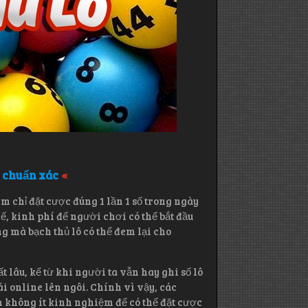
 chuẩn xác
«
m chỉ đặt cược đúng 1 lần 1 số trong ngày
ế, kinh phí để người chơi có thể bắt đầu
ng mà bạch thủ lô có thể đem lại cho
t lâu, kể từ khi người ta vẫn hay ghi số lô
ái online lên ngôi. Chính vì vậy, các
h không ít kinh nghiệm để có thể đặt cược