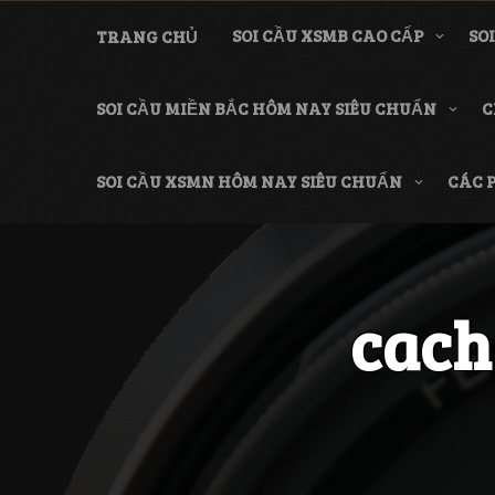
Skip
to
SOI CẦU XSMB CAO CẤP
SO
TRANG CHỦ
content
SOI CẦU MIỀN BẮC HÔM NAY SIÊU CHUẨN
C
SOI CẦU XSMN HÔM NAY SIÊU CHUẨN
CÁC 
cach