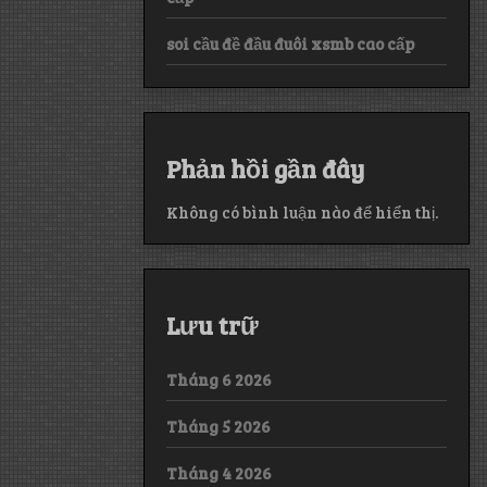
soi cầu đề đầu đuôi xsmb cao cấp
Phản hồi gần đây
Không có bình luận nào để hiển thị.
Lưu trữ
Tháng 6 2026
Tháng 5 2026
Tháng 4 2026