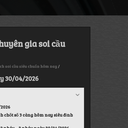
huyên gia soi cầu
ch soi cầu siêu chuẩn hôm nay
/
ày 30/04/2026
/2026
ch chốt số 3 càng hôm nay siêu đỉnh
lô 2 nháy – 3 nháy ngày 30/04/2026