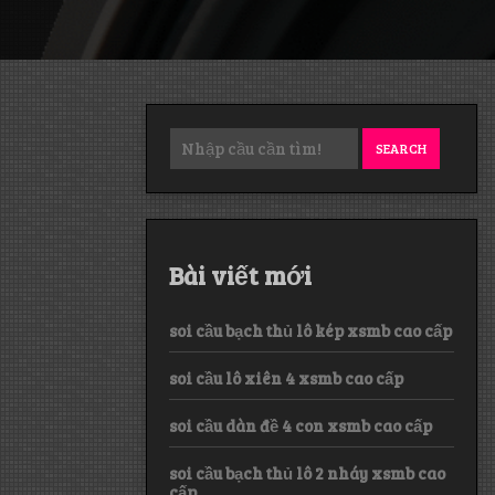
SEARCH
Bài viết mới
soi cầu bạch thủ lô kép xsmb cao cấp
soi cầu lô xiên 4 xsmb cao cấp
soi cầu dàn đề 4 con xsmb cao cấp
soi cầu bạch thủ lô 2 nháy xsmb cao
cấp