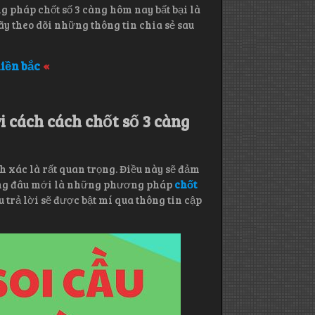
g pháp chốt số 3 càng hôm nay bất bại là
ãy theo dõi những thông tin chia sẻ sau
miền bắc
«
i cách cách chốt số 3 càng
h xác là rất quan trọng. Điều này sẽ đảm
ưng đâu mới là những phương pháp
chốt
 trả lời sẽ được bật mí qua thông tin cập