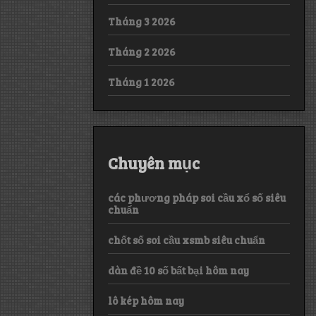
Tháng 3 2026
Tháng 2 2026
Tháng 1 2026
Chuyên mục
các phương pháp soi cầu xổ số siêu
chuẩn
chốt số soi cầu xsmb siêu chuẩn
dàn đề 10 số bất bại hôm nay
lô kép hôm nay