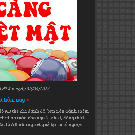
ô đề lộn ngày 30/04/2026
ất hôm nay
«
 lô AB thì khi đánh đề, bạn nên đánh thêm
 chơi an toàn cho người chơi, đồng thời
ặt lô AB nhưng kết quả lại ra lô ngược