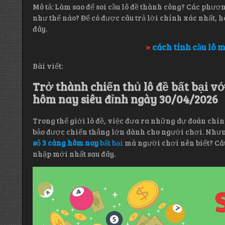
Mô tả: Làm sao để soi cầu lô đề thành công? Các phươn
như thế nào? Để có được câu trả lời chính xác nhất, h
đây.
»
cách tính cầu lô 
Bài viết:
Trở thành chiến thủ lô đề bất bại vớ
hôm nay siêu đỉnh ngày 30/04/2026
Trong thế giới lô đề, việc đưa ra những dự đoán chín
bảo được chiến thắng lớn dành cho người chơi. Nh
số 3 càng hôm nay
bất bại
mà người chơi nên biết? Câu
nhập mới nhất sau đây.