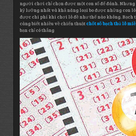
người chơi chỉ chọn được một con số để đánh. Nhưng bạ
kỹ lưỡng nhất và khả năng loại bo được những con lô 
được chi phí khi chơi lô đề như thế nào không. Bạch t
càng biết nhiều về chiến thuật
chốt số bạch thủ lô mi
bạn chỉ có thắng