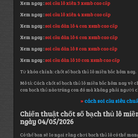
Xem ngay :
soi cầu lô xiên 3 xsmb cao cấp
Xem ngay :
soi cầu lô xiên 4 xsmb cao cấp
Xem ngay :
soi cầu dàn lô 4 con xsmb cao cấp
Xem ngay :
soi cầu dàn lô 6 con xsmb cao cấp
Xem ngay :
soi cầu dàn lô 8 con xsmb cao cấp
Xem ngay :
soi cầu dàn lô 10 con xsmb cao cấp
Từ khóa chính: chốt số bạch thủ lô miền bắc hôm nay.
Mô tả: Cách chốt số bạch thủ lô miền bắc hôm nay về c
con bạch thủ nào trúng con đó mà không phải người c
»
cách soi cầu siêu chu
Chiến thuật chốt số bạch thủ lô miề
ngày 04/05/2026
Có thể bạn sẽ lo ngại rằng chơi bạch thủ lô có thể man