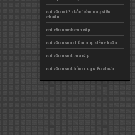
soi cầu miền bắc hôm nay siêu
chuẩn
soi cầu xsmb cao cấp
soi cầu xsmn hôm nay siêu chuẩn
soi cầu xsmt cao cấp
soi cầu xsmt hôm nay siêu chuẩn