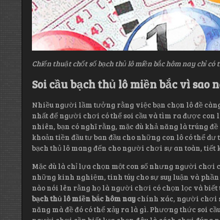
Chiến thuật chốt số bạch thủ lô miền bắc hôm nay chỉ có
Soi cầu bạch thủ lô miền bắc vì sao
Nhiều người lầm tưởng rằng việc bạn chọn lô đề càng
nhất để người chơi có thể soi cầu và tìm ra được con 
nhiên, bạn có nghĩ rằng, mặc dù khả năng là trúng đề
khoản tiền đầu tư ban đầu cho những con lô có thể dư
bạch thủ lô mang đến cho người chơi sự an toàn, tiết
Mặc dù là chỉ lựa chọn một con số nhưng người chơi c
những kinh nghiệm, tinh túy cho sự suy luận và phần
nào nói lên rằng họ là người chơi có chọn lọc và biết 
bạch thủ lô miền bắc hôm nay
chính xác, người chơi s
năng mà đề đó có thể xảy ra là gì. Phương thức soi cầ