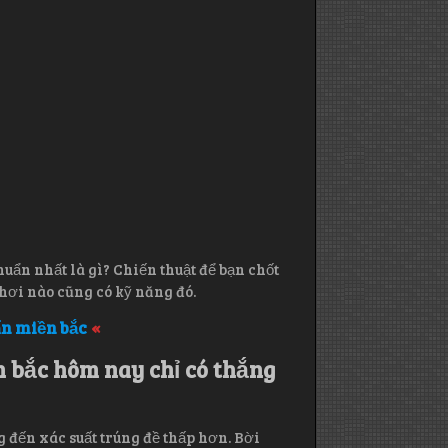
huẩn nhất là gì? Chiến thuật để bạn chốt
hơi nào cũng có kỹ năng đó.
ẩn miền bắc
«
n bắc hôm nay chỉ có thắng
g đến xác suất trúng đề thấp hơn. Bời