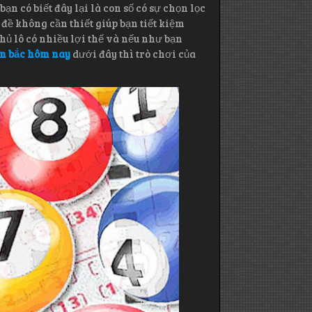
n có biết đây lại là con số có sự chọn lọc
đề không cần thiết giúp bạn tiết kiệm
hủ lô có nhiều lợi thế và nếu như bạn
ền bắc hôm nay
dưới đây thì trò chơi của