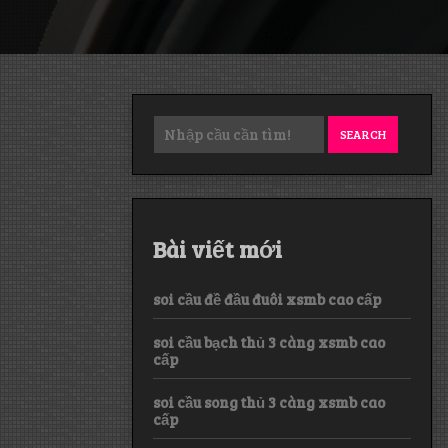
SEARCH
Bài viết mới
soi cầu đề đầu đuôi xsmb cao cấp
soi cầu bạch thủ 3 càng xsmb cao
cấp
soi cầu song thủ 3 càng xsmb cao
cấp