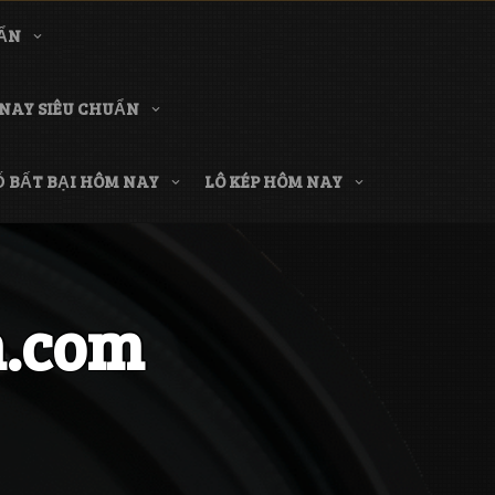
UẨN
 NAY SIÊU CHUẨN
Ố BẤT BẠI HÔM NAY
LÔ KÉP HÔM NAY
n.com