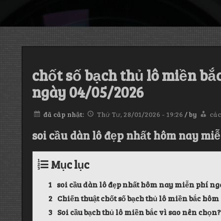
chốt số bạch thủ lô miền b
ngày 04/05/2026
đã câp nhật:
Thứ Tư, 28/01/2026 - 19:26
/
by
các
soi cầu dàn lô đẹp nhất hôm nay mi
Mục lục
soi cầu dàn lô đẹp nhất hôm nay miễn phí n
Chiến thuật chốt số bạch thủ lô miền bắc hôm
Soi cầu bạch thủ lô miền bắc vì sao nên chọn