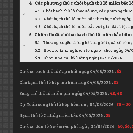
Các phương thức chốt bạch thủ lô miền bắc l
Chốt bạch thủ lô theo số mơ, các phương thứ
Chốt bạch thủ lô miền bắc theo bạc nhớ ngày
Chốt bạch thủ lô miền bắc với giải đặc biệt 
Chiến thuất chốt số bạch thủ lô miền bắc hôm
Thường xuyên thống kê bảng kết quả xổ số n
Học hỏi kinh nghiệm từ người chơi ngày 04/
Chọn nhà cái kỹ lưỡng ngày 04/05/2026
Chốt số bạch thủ lô đẹp nhất ngày 04/05/2026 :
53
Cầu bạch thủ lô kép mb hôm nay 04/05/2026 :
88
Song thủ thủ lô miễn phí ngày 04/05/2026 :
48, 68
Dự đoán song thủ lô kép hôm nay 04/05/2026 :
88 – 00
Bạch thủ lô 2 nháy miền bắc 04/05/2026 :
38
Chốt số dàn lô 4 số miễn phí ngày 04/05/2026 :
40, 56, 