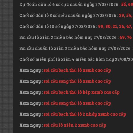
Dự đoán dàn lô 6 số cực chuẩn ngày 27/08/2026 :
55, 69
Chốt số dàn lô 8 số siêu chuẩn ngày 27/08/2026 :
29, 54,
Chốt số dàn lô 10 số ngày 27/08/2026 :
99, 80, 21, 34, 47,
Soi cầu lô xiên 2 miền bắc hôm nay 27/08/2026 :
49, 76
Soi cầu chuẩn lô xiên 3 miền bắc hôm nay 27/08/2026 
Chốt số miễn phí lô xiên 4 miền bắc hôm nay 27/08/20
Xem ngay :
soi cầu bạch thủ lô xsmb cao cấp
Xem ngay :
soi cầu song thủ lô xsmb cao cấp
Xem ngay :
soi cầu bạch thủ lô kép xsmb cao cấp
Xem ngay :
soi cầu song thủ lô xsmb cao cấp
Xem ngay :
soi cầu bạch thủ lô 2 nháy xsmb cao cấp
Xem ngay :
soi cầu lô xiên 2 xsmb cao cấp