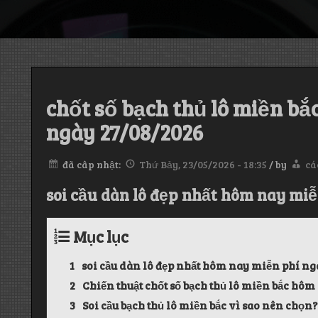
chốt số bạch thủ lô miền b
ngày 27/08/2026
đã câp nhật:
Thứ Bảy, 23/05/2026 - 18:35
/
by
cá
soi cầu dàn lô đẹp nhất hôm nay miễ
Mục lục
soi cầu dàn lô đẹp nhất hôm nay miễn phí ng
Chiến thuật chốt số bạch thủ lô miền bắc hôm
Soi cầu bạch thủ lô miền bắc vì sao nên chọn