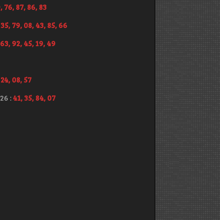
, 76, 87, 86, 83
 35, 79, 08, 43, 85, 66
 63, 92, 45, 19, 49
:
24, 08, 57
26 :
41, 35, 84, 07