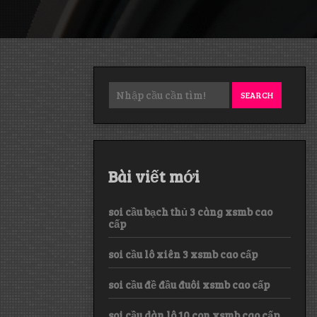
SEARCH
Bài viết mới
soi cầu bạch thủ 3 càng xsmb cao
cấp
soi cầu lô xiên 3 xsmb cao cấp
soi cầu đề đầu đuôi xsmb cao cấp
soi cầu dàn lô 10 con xsmb cao cấp