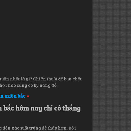
huẩn nhất là gì? Chiến thuật để bạn chốt
hơi nào cũng có kỹ năng đó.
ẩn miền bắc
«
n bắc hôm nay chỉ có thắng
g đến xác suất trúng đề thấp hơn. Bời