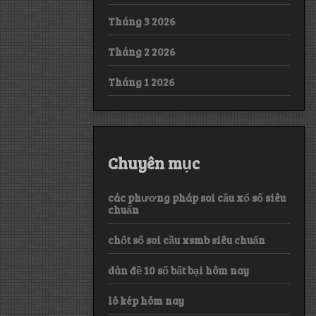
Tháng 3 2026
Tháng 2 2026
Tháng 1 2026
Chuyên mục
các phương pháp soi cầu xổ số siêu
chuẩn
chốt số soi cầu xsmb siêu chuẩn
dàn đề 10 số bất bại hôm nay
lô kép hôm nay