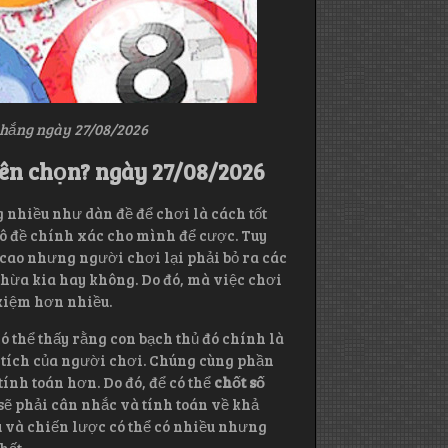
 thắng ngày 27/08/2026
nên chọn? ngày 27/08/2026
 nhiều như dàn đề để chơi là cách tốt
lô đề chính xác cho mình để cược. Tuy
 cao nhưng người chơi lại phải bỏ ra các
 thừa kia hay không. Do đó, mà việc chơi
 kiệm hơn nhiều.
ó thể thấy rằng con bạch thủ đó chính là
 tích của người chơi. Chúng cùng phần
tính toán hơn. Do đó, để có thể
chốt số
ẽ phải cân nhắc và tính toán về khả
u và chiến lược có thể có nhiều nhưng