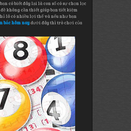
n có biết đây lại là con số có sự chọn lọc
đề không cần thiết giúp bạn tiết kiệm
hủ lô có nhiều lợi thế và nếu như bạn
ền bắc hôm nay
dưới đây thì trò chơi của