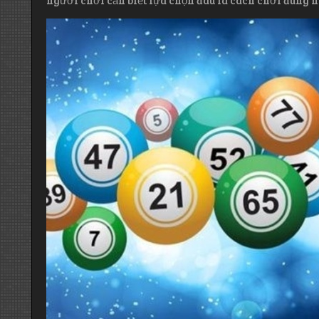
người chơi cần biết lựa chọn đâu là cách chơi đúng 