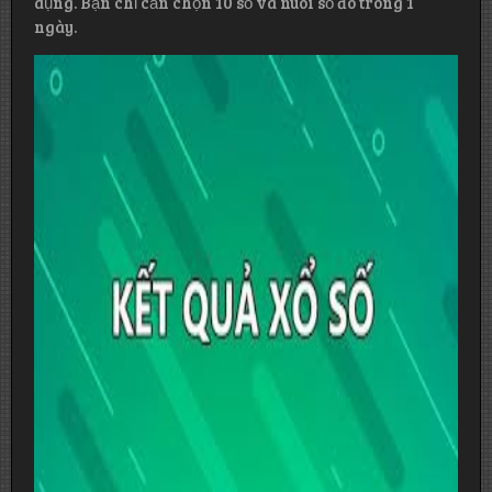
dụng. Bạn chỉ cần chọn 10 số và nuôi số đó trong 1
ngày.