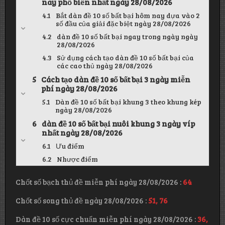
nay phổ biến nhất ngày 28/08/2026
Bắt dàn đề 10 số bất bại hôm nay dựa vào 2
số đầu của giải đặc biệt ngày 28/08/2026
dàn đề 10 số bất bại ngay trong ngày ngày
28/08/2026
Sử dụng cách tạo dàn đề 10 số bất bại của
các cao thủ ngày 28/08/2026
Cách tạo dàn đề 10 số bất bại 3 ngày miễn
phí ngày 28/08/2026
Dàn đề 10 số bất bại khung 3 theo khung kép
ngày 28/08/2026
dàn đề 10 số bất bại nuôi khung 3 ngày víp
nhất ngày 28/08/2026
Ưu điểm
Nhược điểm
Chốt số bạch thủ đề miễn phí ngày 28/08/2026 :
64
Chốt số song thủ đề ngày 28/08/2026 :
51, 76
Dàn đề 10 số cực chuẩn miễn phí ngày 28/08/2026 :
36,