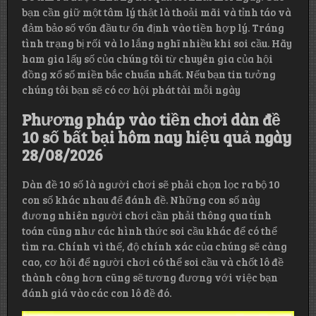
bạn cần giữ một tâm lý thật là thoải mãi và tỉnh táo và
đảm bảo số vốn đầu tư ổn định vào tiền hợp lý. Tráng
tình trạng bị rối và lo lắng nghĩ nhiều khi soi cầu. Hãy
ham gia lấy số của chúng tôi từ chuyên gia của hội
đồng xổ số miền bắc chuẩn nhất. Nếu bạn tin tưởng
chúng tôi bạn sẽ có cơ hội phát tài mỗi ngày
Phương pháp vào tiền chơi dàn đề
10 số bất bại hôm nay hiệu quả ngày
28/08/2026
Dàn đề 10 số là người chơi sẽ phải chọn lọc ra bộ 10
con số khác nhau để đánh đề. Những con số này
đương nhiên người chơi cần phải thông qua tính
toán cũng như các hình thức soi cầu khác để có thể
tìm ra. Chính vì thế, độ chính xác của chúng sẽ càng
cao, cơ hội để người chơi có thể soi cầu và chốt lô đề
thành công hơn cũng sẽ tương đương với việc bạn
đánh giá vào các con lô đề đó.