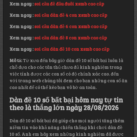
Xem ngay :
soi cầu đề đầu đuôi xsmb cao cấp
Xem ngay :
soi cầu dàn đề 4 con xsmb cao cấp
Xem ngay :
soi cầu dàn đề 6 con xsmb cao cấp
Xem ngay :
soi cầu dàn đề 8 con xsmb cao cấp
Xem ngay :
soi cầu dàn đề 10 con xsmb cao cấp
Mô tả:
Từ xưa đến bây giờ dàn đề 10 số bất bại luôn là
chỗ dựa cho các tân thủ chưa đủ kinh nghiệm trong
việc tính được các con số có độ chính xác cao. đến
với trang web chúng tôi đem cho bạn những con số ăn
cao nhất để có thể kéo bạn vô bờ an toàn.
Dàn đề 10 số bất bại hôm nay tự tin
theo là thắng lớn ngày 28/08/2026
Dàn đề 10 số bất bại đã giúp cho mọi người tăng thêm
niềm tin vào khả năng chiến thắng khi chơi dàn đề
10 số. Anh em hãy xem những kinh nghiệm đã được