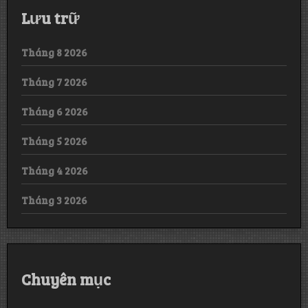
Lưu trữ
Tháng 8 2026
Tháng 7 2026
Tháng 6 2026
Tháng 5 2026
Tháng 4 2026
Tháng 3 2026
Chuyên mục