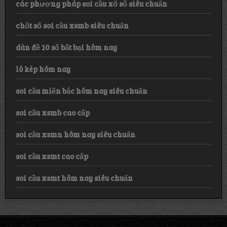
các phương pháp soi cầu xổ số siêu chuẩn
chốt số soi cầu xsmb siêu chuẩn
dàn đề 10 số bất bại hôm nay
lô kép hôm nay
soi cầu miền bắc hôm nay siêu chuẩn
soi cầu xsmb cao cấp
soi cầu xsmn hôm nay siêu chuẩn
soi cầu xsmt cao cấp
soi cầu xsmt hôm nay siêu chuẩn