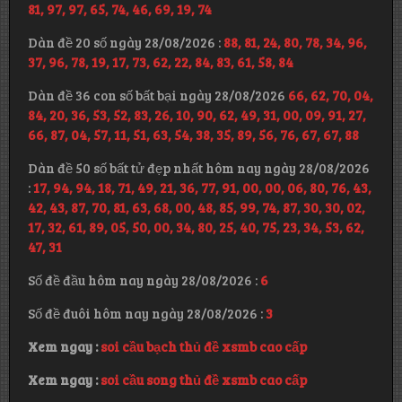
81, 97, 97, 65, 74, 46, 69, 19, 74
Dàn đề 20 số ngày 28/08/2026 :
88, 81, 24, 80, 78, 34, 96,
37, 96, 78, 19, 17, 73, 62, 22, 84, 83, 61, 58, 84
Dàn đề 36 con số bất bại ngày 28/08/2026
66, 62, 70, 04,
84, 20, 36, 53, 52, 83, 26, 10, 90, 62, 49, 31, 00, 09, 91, 27,
66, 87, 04, 57, 11, 51, 63, 54, 38, 35, 89, 56, 76, 67, 67, 88
Dàn đề 50 số bất tử đẹp nhất hôm nay ngày 28/08/2026
:
17, 94, 94, 18, 71, 49, 21, 36, 77, 91, 00, 00, 06, 80, 76, 43,
42, 43, 87, 70, 81, 63, 68, 00, 48, 85, 99, 74, 87, 30, 30, 02,
17, 32, 61, 89, 05, 50, 00, 34, 80, 25, 40, 75, 23, 34, 53, 62,
47, 31
Số đề đầu hôm nay ngày 28/08/2026 :
6
Số đề đuôi hôm nay ngày 28/08/2026 :
3
Xem ngay :
soi cầu bạch thủ đề xsmb cao cấp
Xem ngay :
soi cầu song thủ đề xsmb cao cấp