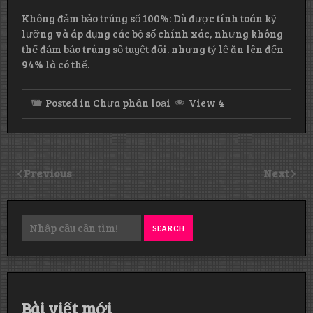
Không đảm bảo trúng số 100%: Dù được tính toán kỹ
lưỡng và áp dụng các bộ số chính xác, nhưng không
thể đảm bảo trúng số tuyệt đối. nhưng tỷ lệ ăn lên đến
94% là có thể.
Posted in Chưa phân loại
View 4
Previous
Next
SEARCH
Bài viết mới