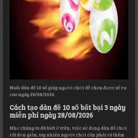
Nuôi dàn đề 10 số giúp người chơi dễ chọn được số ra
cao ngày 28/08/2026
Cách tạo
dàn đề 10 số bất bại
3 ngày
miễn phí ngày 28/08/2026
Như chúng ta đã biết ở trên, việc sử dụng dàn để chơi
rất đơn giản, tuy nhiên người chơi cần phải có thêm