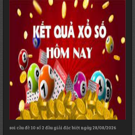
soi cầu đề 10 số 2 đầu giải đặc biệt ngày 28/08/2026