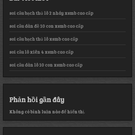
soi cầu bạch thủ lô 2 nháy xsmb cao cấp
soi cầu dàn đề 10 con xsmb cao cấp
soi cầu bạch thủ lô xsmb cao cấp
soi cầu lô xiên 4 xsmb cao cấp
soi cầu dàn lô 10 con xsmb cao cấp
Phản hồi gần đây
Không có bình luận nào để hiển thị.