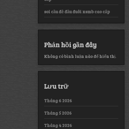
soi cầu đề đầu đuôi xsmb cao cấp
Phản hồi gần đây
Không có bình luận nào để hiển thị.
Lưu trữ
Tháng 6 2026
Tháng 5 2026
Tháng 4 2026