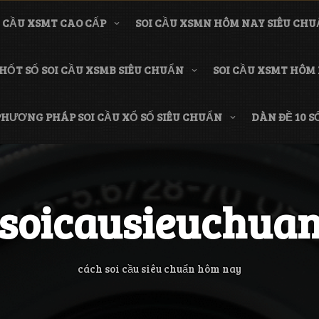
I CẦU XSMT CAO CẤP
SOI CẦU XSMN HÔM NAY SIÊU CH
HỐT SỐ SOI CẦU XSMB SIÊU CHUẨN
SOI CẦU XSMT HÔM
PHƯƠNG PHÁP SOI CẦU XỔ SỐ SIÊU CHUẨN
DÀN ĐỀ 10 S
soicausieuchua
cách soi cầu siêu chuẩn hôm nay