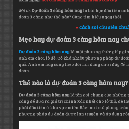
Mô tả
:
Dự đoán 3 càng hôm nay
là bài học đầu tiên an
đoán 3 càng như thế nào? Cùng tìm hiểu ngay thôi.
»
cách soi cầu siêu ch
Mẹo hay dự đoán 3 càng hôm nay ch
Dự đoán 3 càng hôm nay
l
à một phương thức giúp gia
anh em chơi lô đề. Có khá nhiều phương pháp dự đoá
quả. Anh em hãy cùng theo dõi nội dung dưới đây để 
đoán.
Thế nào là dự đoán 3 càng hôm nay?
Dự đoán 3 càng hôm nay
là tên gọi chung của những 
càng để đưa ra giá trị chính xác nhất cho lô thủ, đề 
phát đầu tiên ở khu vực miền Bắc- nơi mà phong trào ch
phương pháp dự đoán được lan truyền và áp dụng rộng