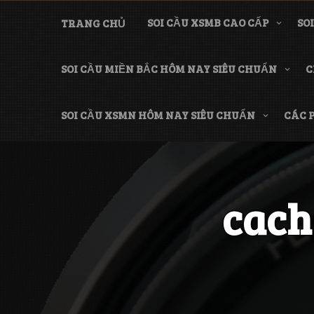
Skip
to
SOI CẦU XSMB CAO CẤP
SO
TRANG CHỦ
content
SOI CẦU MIỀN BẮC HÔM NAY SIÊU CHUẨN
C
SOI CẦU XSMN HÔM NAY SIÊU CHUẨN
CÁC 
cach