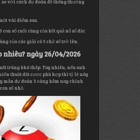
n so với cách dự đoán đề thông thường
một vài điểm sau.
 con số cuối cùng của kết quả xổ số đặc
ùng của các giải có 3 chữ số trở lên.
o nhiêu? ngày 26/04/2026
uất trúng khá thấp. Tuy nhiên, nếu anh
iến thuật đặt cược phù hợp thì tỷ lệ này
ay mắn dự đoán 3 càng hôm nay chính
con số nhỏ.