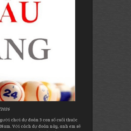
/2026
ười chơi dự đoán 3 con số cuối thuộc
n Nam. Với cách dự đoán này, anh em sẽ