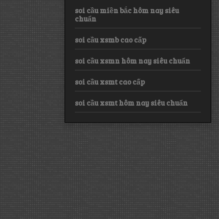
soi cầu miền bắc hôm nay siêu
chuẩn
soi cầu xsmb cao cấp
soi cầu xsmn hôm nay siêu chuẩn
soi cầu xsmt cao cấp
soi cầu xsmt hôm nay siêu chuẩn