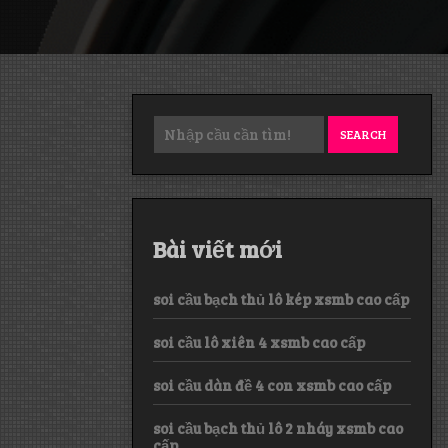
SEARCH
Bài viết mới
soi cầu bạch thủ lô kép xsmb cao cấp
soi cầu lô xiên 4 xsmb cao cấp
soi cầu dàn đề 4 con xsmb cao cấp
soi cầu bạch thủ lô 2 nháy xsmb cao
cấp