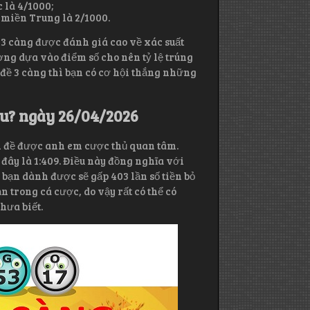
 là 4/1000;
 miền Trung là 2/1000.
 3 càng được đánh giá cao về xác suất
ờng dựa vào điểm số cho nên tỷ lệ trúng
đề 3 càng thì bạn có cơ hội thắng những
u? ngày 26/04/2026
n đề được anh em cược thủ quan tâm.
 đây là 1:409. Điều này đồng nghĩa với
 bạn dành được sẽ gấp 403 lần số tiền bỏ
n trong cá cược, do vậy rất có thể có
hưa biết.