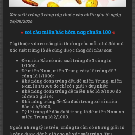
Xác suất trúng 3 càng tùy thuộc vào nhiều yếu tố ngày
29/08/2026
»
soi cầu miền bắc hôm nay chuẩn 100
«
Tùy thuộc vào cơ cấu giải thưởng của mỗi nhà đài mà
xác suất trúng lô đề cũng được thay đổi như sau:
Đề miền Bắc có xác suất trúng đề 3 càng là
1/1000;
Đề miền Nam, miền Trung có tỷ lệ trúng đề 3
càng là 1/1000;
Khả năng đoán trúng đầu đề miền Trung, miền
Nam là 1/1000 do chỉ có 1 giải 7 duy nhất;
Khả năng đoán trúng đề miền Bắc là 3/1000 do
có đến 3 giải 6;
Khả năng trúng đề đầu đuôi trong xổ số miền
Bắc là 4/1000;
Tỷ lệ trúng đề đầu đuôi trong lô đề miền Nam và
miền Trung là 2/1000.
Ngoài những tỷ lệ trên, chúng ta còn có những giải lô
3 càng được đánh giá cao về xác suất trúng. Tuy