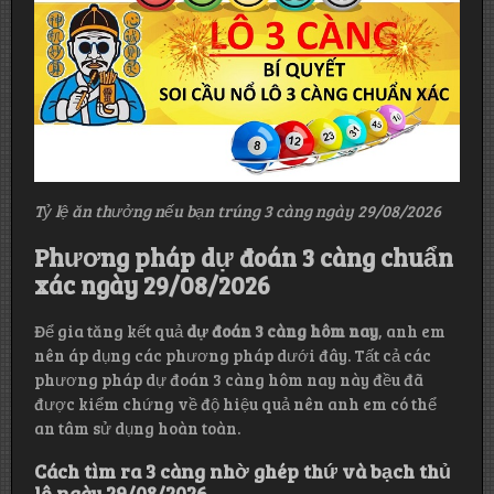
Tỷ lệ ăn thưởng nếu bạn trúng 3 càng ngày 29/08/2026
Phương pháp dự đoán 3 càng chuẩn
xác ngày 29/08/2026
Để gia tăng kết quả
dự đoán 3 càng hôm nay
, anh em
nên áp dụng các phương pháp dưới đây. Tất cả các
phương pháp dự đoán 3 càng hôm nay này đều đã
được kiểm chứng về độ hiệu quả nên anh em có thể
an tâm sử dụng hoàn toàn.
Cách tìm ra 3 càng nhờ ghép thứ và bạch thủ
lô ngày 29/08/2026