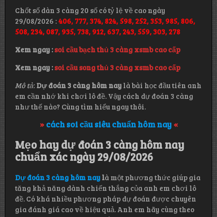
Chốt số dàn 3 càng 20 số có tỷ lệ về cao ngày
29/08/2026 :
406, 777, 374, 824, 598, 252, 353, 985, 806,
508, 234, 087, 935, 738, 912, 637, 243, 559, 303, 278
Xem ngay :
soi cầu bạch thủ 3 càng xsmb cao cấp
Xem ngay :
soi cầu song thủ 3 càng xsmb cao cấp
Mô tả
:
Dự đoán 3 càng hôm nay
là bài học đầu tiên anh
em cần nhớ khi chơi lô đề. Vậy cách dự đoán 3 càng
như thế nào? Cùng tìm hiểu ngay thôi.
»
cách soi cầu siêu chuẩn hôm nay
«
Mẹo hay dự đoán 3 càng hôm nay
chuẩn xác ngày 29/08/2026
Dự đoán 3 càng hôm nay
l
à một phương thức giúp gia
tăng khả năng dành chiến thắng của anh em chơi lô
đề. Có khá nhiều phương pháp dự đoán được chuyên
gia đánh giá cao về hiệu quả. Anh em hãy cùng theo