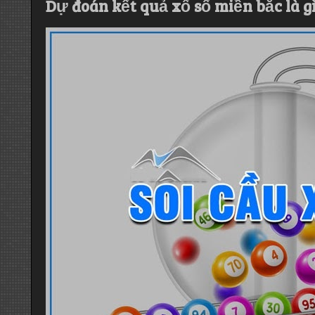
Dự đoán kết quả xổ số miền bắc là g