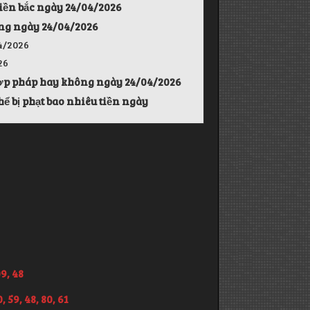
miền bắc ngày 24/04/2026
ng ngày 24/04/2026
4/2026
26
hợp pháp hay không ngày 24/04/2026
hể bị phạt bao nhiêu tiền ngày
09, 48
, 59, 48, 80, 61