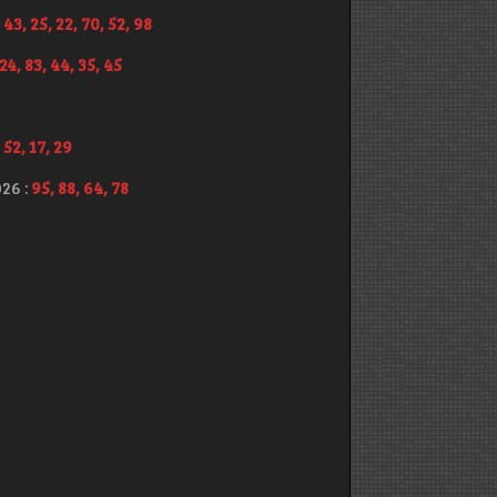
 43, 25, 22, 70, 52, 98
 24, 83, 44, 35, 45
:
52, 17, 29
26 :
95, 88, 64, 78