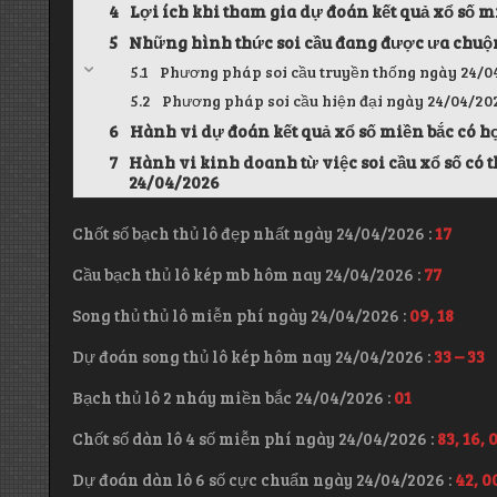
Lợi ích khi tham gia dự đoán kết quả xổ số 
Những hình thức soi cầu đang được ưa chuộ
Phương pháp soi cầu truyền thống ngày 24/0
Phương pháp soi cầu hiện đại ngày 24/04/20
Hành vi dự đoán kết quả xổ số miền bắc có 
Hành vi kinh doanh từ việc soi cầu xổ số có t
24/04/2026
Chốt số bạch thủ lô đẹp nhất ngày 24/04/2026 :
17
Cầu bạch thủ lô kép mb hôm nay 24/04/2026 :
77
Song thủ thủ lô miễn phí ngày 24/04/2026 :
09, 18
Dự đoán song thủ lô kép hôm nay 24/04/2026 :
33 – 33
Bạch thủ lô 2 nháy miền bắc 24/04/2026 :
01
Chốt số dàn lô 4 số miễn phí ngày 24/04/2026 :
83, 16, 
Dự đoán dàn lô 6 số cực chuẩn ngày 24/04/2026 :
42, 00