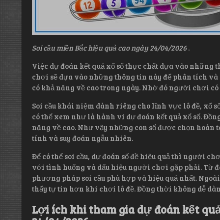
Soi cầu miền Bắc hiệu quả cao ngày 24/04/2026
.
Việc dự đoán kết quả xổ số thực chất dựa vào những th
chơi sẽ dựa vào những thông tin này để phân tích và
có khả năng về cao trong ngày. Nhờ đó người chơi có 
Soi cầu khái niệm dành riêng cho lĩnh vực lô đề, xổ s
có thể xem như là hành vi dự đoán kết quả xổ số. Đồng
năng về cao. Như vậy những con số được chọn hoàn t
tính và suy đoán ngẫu nhiên.
Để có thể soi cầu, dự đoán số đề hiệu quả thì người c
với tình huống và dấu hiệu người chơi gặp phải. Từ 
phương pháp soi cầu phù hợp và hiệu quả nhất. Ngoài
thấy tự tin hơn khi chơi lô đề. Đồng thời không dễ dàng
Lợi ích khi tham gia dự đoán kết qu