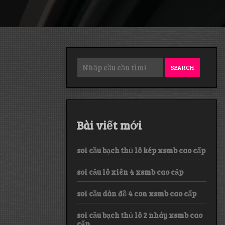
SEARCH
Bài viết mới
soi cầu bạch thủ lô kép xsmb cao cấp
soi cầu lô xiên 4 xsmb cao cấp
soi cầu dàn đề 4 con xsmb cao cấp
soi cầu bạch thủ lô 2 nháy xsmb cao
cấp