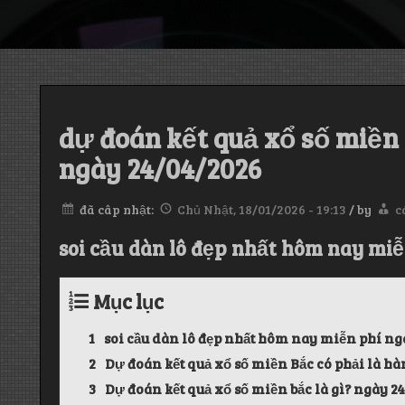
dự đoán kết quả xổ số miền 
ngày 24/04/2026
đã câp nhật:
Chủ Nhật, 18/01/2026 - 19:13
/
by
c
soi cầu dàn lô đẹp nhất hôm nay mi
Mục lục
soi cầu dàn lô đẹp nhất hôm nay miễn phí ng
Dự đoán kết quả xổ số miền Bắc có phải là h
Dự đoán kết quả xổ số miền bắc là gì? ngày 2