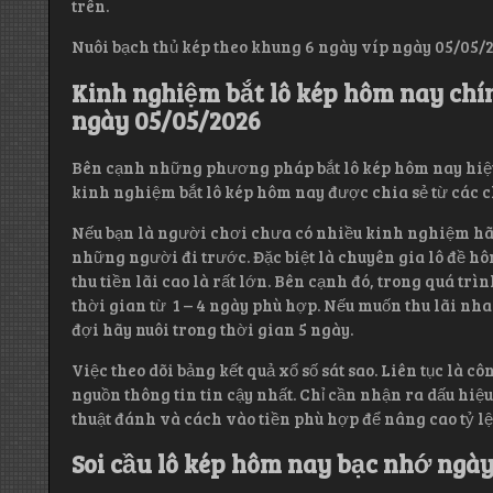
trên.
Nuôi bạch thủ kép theo khung 6 ngày víp ngày 05/05/
Kinh nghiệm bắt lô kép hôm nay chí
ngày 05/05/2026
Bên cạnh những phương pháp bắt lô kép hôm nay hiệu
kinh nghiệm bắt lô kép hôm nay được chia sẻ từ các c
Nếu bạn là người chơi chưa có nhiều kinh nghiệm hãy
những người đi trước. Đặc biệt là chuyên gia lô đề 
thu tiền lãi cao là rất lớn. Bên cạnh đó, trong quá tr
thời gian từ 1 – 4 ngày phù hợp. Nếu muốn thu lãi n
đợi hãy nuôi trong thời gian 5 ngày.
Việc theo dõi bảng kết quả xổ số sát sao. Liên tục là c
nguồn thông tin tin cậy nhất. Chỉ cần nhận ra dấu hiệ
thuật đánh và cách vào tiền phù hợp để nâng cao tỷ lệ
Soi cầu lô kép hôm nay bạc nhớ ngà