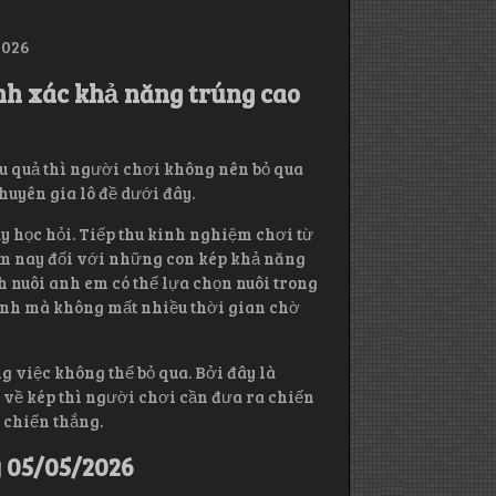
2026
nh xác khả năng trúng cao
 quả thì người chơi không nên bỏ qua
huyên gia lô đề dưới đây.
 học hỏi. Tiếp thu kinh nghiệm chơi từ
hôm nay đối với những con kép khả năng
ình nuôi anh em có thể lựa chọn nuôi trong
hanh mà không mất nhiều thời gian chờ
ông việc không thể bỏ qua. Bởi đây là
u về kép thì người chơi cần đưa ra chiến
 chiến thắng.
y 05/05/2026