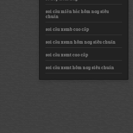
soi cầu miền bắc hôm nay siêu
chuẩn
soi cầu xsmb cao cấp
soi cầu xsmn hôm nay siêu chuẩn
soi cầu xsmt cao cấp
soi cầu xsmt hôm nay siêu chuẩn