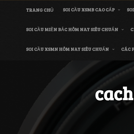
Skip
to
SOI CẦU XSMB CAO CẤP
SO
TRANG CHỦ
content
SOI CẦU MIỀN BẮC HÔM NAY SIÊU CHUẨN
C
SOI CẦU XSMN HÔM NAY SIÊU CHUẨN
CÁC 
cach