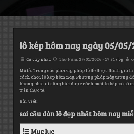
lô kép hôm nay ngày 05/05/
đã câp nhật:
Thứ Năm, 29/01/2026 - 19:31
/
by
c
Mô tả: Trong các phương pháp lô đề được đánh giá hi
cách chơi lô kép hôm nay. Phương pháp này tương đối 
không phải ai cũng biết được cách nuôi lô kép xổ số 
trên thực tế.
Bài viết:
soi cầu dàn lô đẹp nhất hôm nay mi
Mục lục