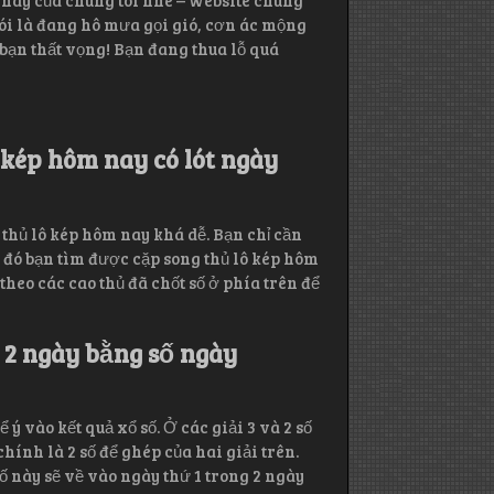
 nói là đang hô mưa gọi gió, cơn ác mộng
 bạn thất vọng! Bạn đang thua lỗ quá
 kép hôm nay có lót ngày
thủ lô kép hôm nay khá dễ. Bạn chỉ cần
ừ đó bạn tìm được cặp song thủ lô kép hôm
heo các cao thủ đã chốt số ở phía trên để
 2 ngày bằng số ngày
 vào kết quả xổ số. Ở các giải 3 và 2 số
chính là 2 số để ghép của hai giải trên.
ố này sẽ về vào ngày thứ 1 trong 2 ngày