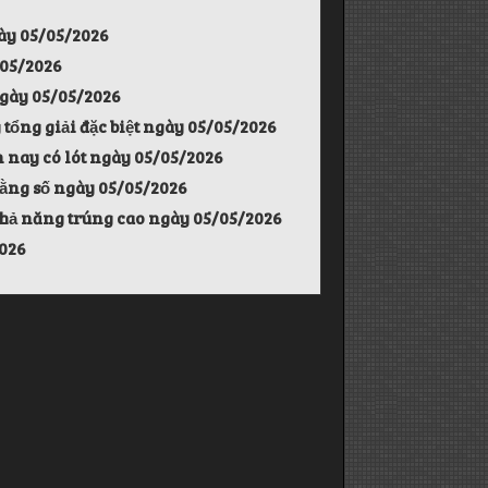
ày 05/05/2026
/05/2026
ngày 05/05/2026
 tổng giải đặc biệt ngày 05/05/2026
 nay có lót ngày 05/05/2026
bằng số ngày 05/05/2026
hả năng trúng cao ngày 05/05/2026
2026