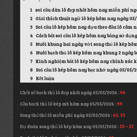
soi cầu dàn lô đẹp nhất hôm nay miễn phí ng
Giải thích thuật ngữ lô kép hôm nay ngày 05
Soi cầu lô kép hôm nay dựa theo đầu lô câm 
Cách bắt soi cầu lô kép hôm nay bằng sử dụng
Nuôi khung hai ngày với song thủ lô kép hôm
Nuôi bạch thủ lô kép hôm nay khung 2 ngày 
Kinh nghiệm bắt lô kép hôm nay chính xác k
Soi cầu lô kép hôm nay bạc nhớ ngày 05/05/
Kết luận
Chốt số bạch thủ lô đẹp nhất ngày 05/05/2026 :
96
Cầu bạch thủ lô kép mb hôm nay 05/05/2026 :
99
Song thủ thủ lô miễn phí ngày 05/05/2026 :
43, 33
Dự đoán song thủ lô kép hôm nay 05/05/2026 :
55 – 22