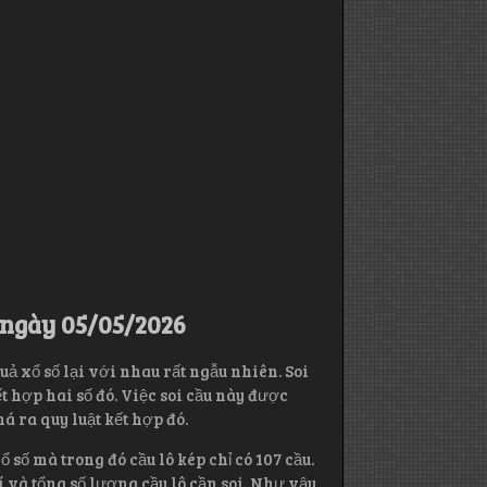
 ngày 05/05/2026
quả xổ số lại với nhau rất ngẫu nhiên. Soi
ết hợp hai số đó. Việc soi cầu này được
 ra quy luật kết hợp đó.
ổ số mà trong đó cầu lô kép chỉ có 107 cầu.
í và tổng số lượng cầu lô cần soi. Như vậy