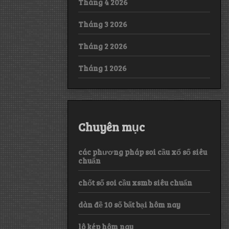
Tháng 4 2026
Tháng 3 2026
Tháng 2 2026
Tháng 1 2026
Chuyên mục
các phương pháp soi cầu xổ số siêu
chuẩn
chốt số soi cầu xsmb siêu chuẩn
dàn đề 10 số bất bại hôm nay
lô kép hôm nay