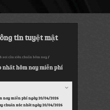
hông tin tuyệt mật
h soi cầu siêu chuẩn hôm nay
/
ẹp nhất hôm nay miễn phí
ôm nay miễn phí ngày 20/04/2026
ay chuẩn xác nhất ngày 20/04/2026