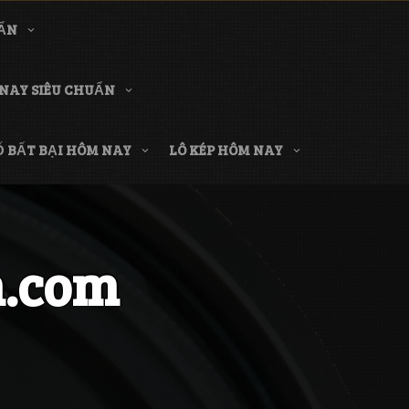
UẨN
 NAY SIÊU CHUẨN
Ố BẤT BẠI HÔM NAY
LÔ KÉP HÔM NAY
n.com