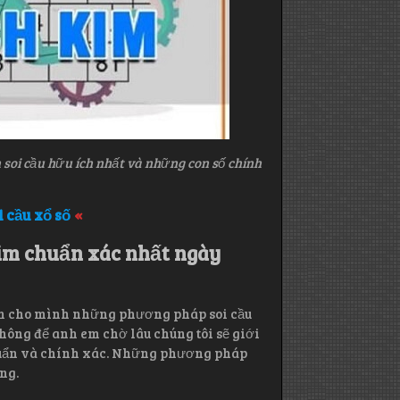
 soi cầu hữu ích nhất và những con số chính
 cầu xổ số
«
kim chuẩn xác nhất ngày
 tìm cho mình những phương pháp soi cầu
không để anh em chờ lâu chúng tôi sẽ giới
huẩn và chính xác. Những phương pháp
ng.