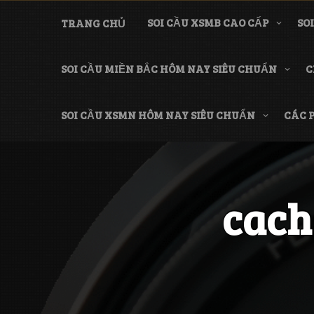
Skip
to
SOI CẦU XSMB CAO CẤP
SO
TRANG CHỦ
content
SOI CẦU MIỀN BẮC HÔM NAY SIÊU CHUẨN
C
SOI CẦU XSMN HÔM NAY SIÊU CHUẨN
CÁC 
cach