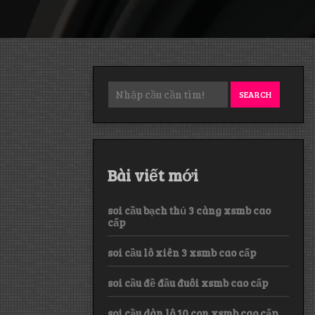
SEARCH
Bài viết mới
soi cầu bạch thủ 3 càng xsmb cao
cấp
soi cầu lô xiên 3 xsmb cao cấp
soi cầu đề đầu đuôi xsmb cao cấp
soi cầu dàn lô 10 con xsmb cao cấp