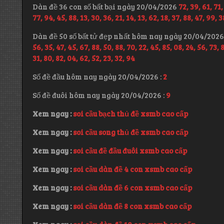
Dàn đề 36 con số bất bại ngày 20/04/2026
72, 39, 61, 71,
77, 94, 45, 88, 13, 30, 36, 21, 14, 13, 62, 18, 37, 88, 47, 99, 3
Dàn đề 50 số bất tử đẹp nhất hôm nay ngày 20/04/2026
56, 35, 47, 45, 67, 88, 50, 88, 70, 22, 45, 85, 08, 24, 56, 73, 8
31, 80, 82, 04, 62, 52, 23, 32, 94
Số đề đầu hôm nay ngày 20/04/2026 :
2
Số đề đuôi hôm nay ngày 20/04/2026 :
9
Xem ngay :
soi cầu bạch thủ đề xsmb cao cấp
Xem ngay :
soi cầu song thủ đề xsmb cao cấp
Xem ngay :
soi cầu đề đầu đuôi xsmb cao cấp
Xem ngay :
soi cầu dàn đề 4 con xsmb cao cấp
Xem ngay :
soi cầu dàn đề 6 con xsmb cao cấp
Xem ngay :
soi cầu dàn đề 8 con xsmb cao cấp