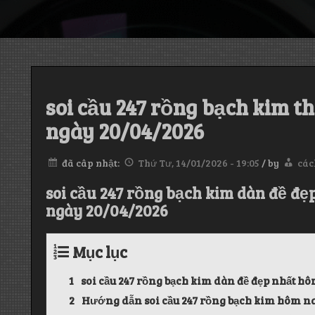
soi cầu 247 rồng bạch kim t
ngày 20/04/2026
đã câp nhật:
Thứ Tư, 14/01/2026 - 19:05
/
by
các
soi cầu 247 rồng bạch kim dàn đề đ
ngày 20/04/2026
Mục lục
soi cầu 247 rồng bạch kim dàn đề đẹp nhất h
Hướng dẫn soi cầu 247 rồng bạch kim hôm n