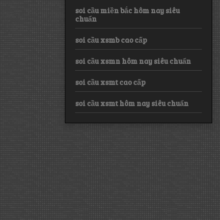
soi cầu miền bắc hôm nay siêu
chuẩn
soi cầu xsmb cao cấp
soi cầu xsmn hôm nay siêu chuẩn
soi cầu xsmt cao cấp
soi cầu xsmt hôm nay siêu chuẩn