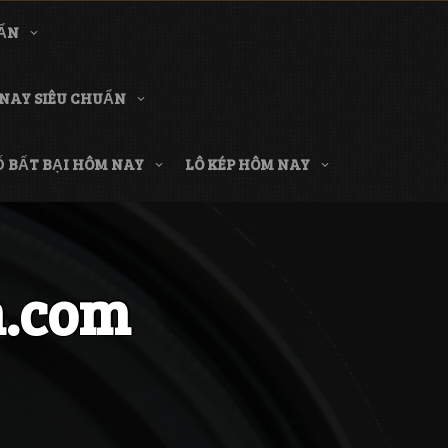
UẨN
 NAY SIÊU CHUẨN
Ố BẤT BẠI HÔM NAY
LÔ KÉP HÔM NAY
n.com