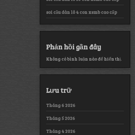
soi cầu dàn lô 4 con xsmb cao cấp
Phản hồi gần đây
Không có bình luận nào để hiển thị.
Lưu trữ
Tháng 6 2026
Tháng 5 2026
Tháng 4 2026