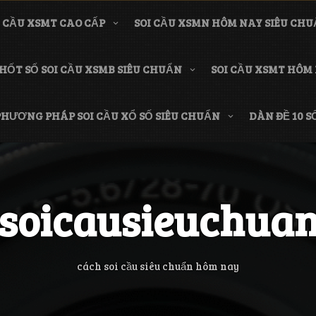
I CẦU XSMT CAO CẤP
SOI CẦU XSMN HÔM NAY SIÊU CH
HỐT SỐ SOI CẦU XSMB SIÊU CHUẨN
SOI CẦU XSMT HÔM
PHƯƠNG PHÁP SOI CẦU XỔ SỐ SIÊU CHUẨN
DÀN ĐỀ 10 S
soicausieuchua
cách soi cầu siêu chuẩn hôm nay