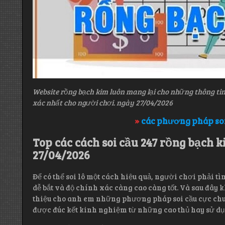
Website rồng bạch kim luôn mang lại cho những thông tin
xác nhất cho người chơi. ngày 27/04/2026
»
các phương pháp soi
Top các cách soi cầu 247 rồng bạch 
27/04/2026
Để có thể soi lô một cách hiệu quả, người chơi phải
dễ bắt và độ chính xác càng cao càng tốt. Và sau đây 
thiệu cho anh em những phương pháp soi cầu cực c
được đúc kết kinh nghiệm từ những cao thủ hay sử dụ