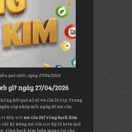
iệu quả nhất. ngày 27/04/2026
eb gì? ngày 27/04/2026
ững kết quả xổ số và cầu lô vip. Trang
yên cập nhập mỗi ngày để soi cầu.
hơi đến với
soi cầu 247 rồng bạch kim
các kỹ năng soi cầu cực kỳ là hiệu quả
ắn, rồng bạch kim luôn mang lại cho