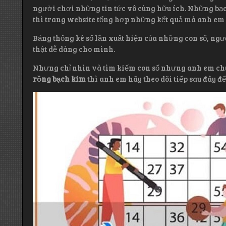
người chơi những tin tức vô cùng hữu ích. Những bạch 
thì trang website tổng hợp những kết quả mà anh e
Bảng thống kê số lần xuất hiện của những con số, ng
thật dễ dàng cho mình.
Nhưng chỉ nhìn và tìm kiếm con số nhưng anh em chư
rồng bạch kim
thì anh em hãy theo dõi tiếp sau đây để