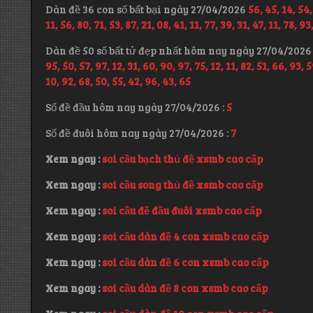
Dàn đề 36 con số bất bại ngày 27/04/2026
56, 45, 14, 54,
11, 56, 80, 71, 53, 87, 21, 08, 41, 11, 77, 39, 31, 47, 11, 78, 93
Dàn đề 50 số bất tử đẹp nhất hôm nay ngày 27/04/2026 
95, 50, 57, 97, 12, 31, 60, 90, 97, 75, 12, 11, 82, 51, 66, 93, 5
10, 92, 68, 50, 55, 42, 96, 43, 65
Số đề đầu hôm nay ngày 27/04/2026 :
5
Số đề đuôi hôm nay ngày 27/04/2026 :
7
Xem ngay :
soi cầu bạch thủ đề xsmb cao cấp
Xem ngay :
soi cầu song thủ đề xsmb cao cấp
Xem ngay :
soi cầu đề đầu đuôi xsmb cao cấp
Xem ngay :
soi cầu dàn đề 4 con xsmb cao cấp
Xem ngay :
soi cầu dàn đề 6 con xsmb cao cấp
Xem ngay :
soi cầu dàn đề 8 con xsmb cao cấp