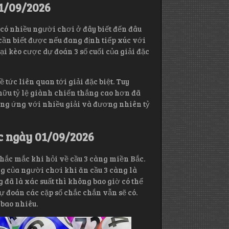
01/09/2026
có nhiều người chơi ở đây biết đến đâu
cần biết được nếu đang định tiếp xúc với
ại kèo cược dự đoán 3 số cuối của giải đặc
tức liên quan tới giải đặc biệt. Tuy
hữu tỷ lệ giành chiến thắng cao hơn đã
ương ứng với nhiều giải và đương nhiên tỷ
c ngày 01/09/2026
thắc mắc khi hỏi về cầu 3 càng miền Bắc.
g của người chơi khi ăn cầu 3 càng là
đã là xác suất thì không bao giờ có thể
ự đoán các cặp số chắc chắn vẫn sẽ có.
 bao nhiêu.