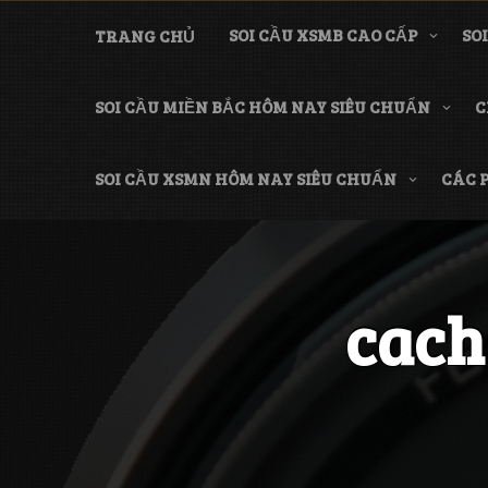
Skip
to
SOI CẦU XSMB CAO CẤP
SO
TRANG CHỦ
content
SOI CẦU MIỀN BẮC HÔM NAY SIÊU CHUẨN
C
SOI CẦU XSMN HÔM NAY SIÊU CHUẨN
CÁC 
cach