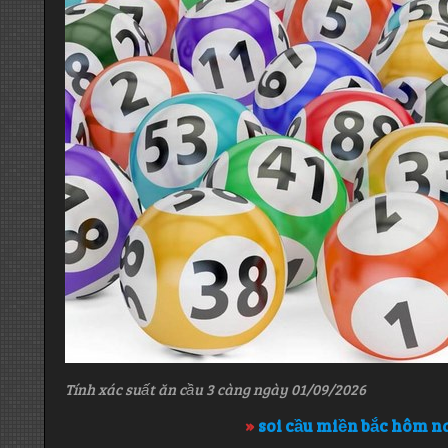
Tính xác suất ăn cầu 3 càng ngày 01/09/2026
»
soi cầu miền bắc hôm n