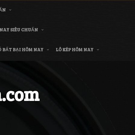
UẨN
 NAY SIÊU CHUẨN
Ố BẤT BẠI HÔM NAY
LÔ KÉP HÔM NAY
n.com