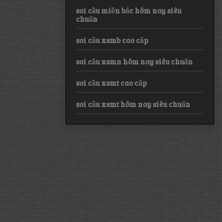
soi cầu miền bắc hôm nay siêu
chuẩn
soi cầu xsmb cao cấp
soi cầu xsmn hôm nay siêu chuẩn
soi cầu xsmt cao cấp
soi cầu xsmt hôm nay siêu chuẩn