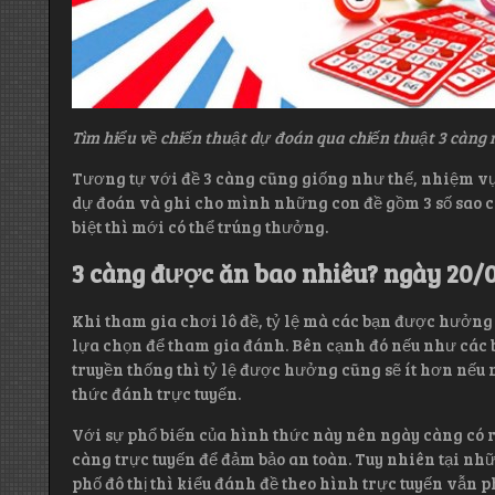
Tìm hiểu về chiến thuật dự đoán qua chiến thuật 3 càng
Tương tự với đề 3 càng cũng giống như thế, nhiệm v
dự đoán và ghi cho mình những con đề gồm 3 số sao ch
biệt thì mới có thể trúng thưởng.
3 càng được ăn bao nhiêu? ngày 20/
Khi tham gia chơi lô đề, tỷ lệ mà các bạn được hưởng
lựa chọn để tham gia đánh. Bên cạnh đó nếu như các 
truyền thống thì tỷ lệ được hưởng cũng sẽ ít hơn nếu
thức đánh trực tuyến.
Với sự phổ biến của hình thức này nên ngày càng có 
càng trực tuyến để đảm bảo an toàn. Tuy nhiên tại n
phố đô thị thì kiểu đánh đề theo hình trực tuyến vẫn 