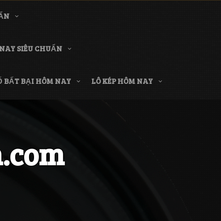
UẨN
 NAY SIÊU CHUẨN
Ố BẤT BẠI HÔM NAY
LÔ KÉP HÔM NAY
n.com