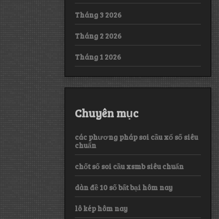
Tháng 3 2026
Tháng 2 2026
Tháng 1 2026
Chuyên mục
các phương pháp soi cầu xổ số siêu
chuẩn
chốt số soi cầu xsmb siêu chuẩn
dàn đề 10 số bất bại hôm nay
lô kép hôm nay