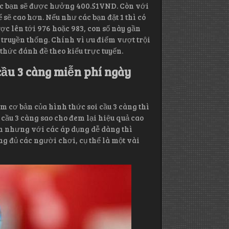
các bạn sẽ được hưởng 400.51VND. Còn với
 sẽ cao hơn. Nếu như các bạn đặt 1 thì có
ược lên tới 976 hoặc 983, con số này gần
 truyền thống. Chính vì ưu điểm vượt trội
hức đánh đề theo kiểu trực tuyến.
ầu 3 càng miễn phí ngày
cơ bản của hình thức soi cầu 3 càng thì
cầu 3 càng sao cho đem lại hiệu quả cao
ắm nhưng với các áp dụng dễ dàng thì
 đủ các người chơi, cụ thể là một vài