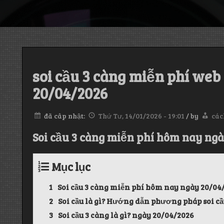
soi cầu 3 càng miễn phí web 
20/04/2026
đã câp nhật:
Thứ Tư, 14/01/2026 - 19:01
/
by
các
Soi cầu 3 càng miễn phí hôm nay ng
Mục lục
Soi cầu 3 càng miễn phí hôm nay ngày 20/04
Soi cầu là gì? Hướng dẫn phương pháp soi c
Soi cầu 3 càng là gì? ngày 20/04/2026