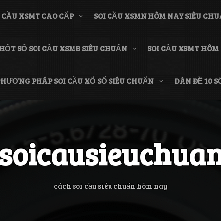
I CẦU XSMT CAO CẤP
SOI CẦU XSMN HÔM NAY SIÊU CH
HỐT SỐ SOI CẦU XSMB SIÊU CHUẨN
SOI CẦU XSMT HÔM
PHƯƠNG PHÁP SOI CẦU XỔ SỐ SIÊU CHUẨN
DÀN ĐỀ 10 S
soicausieuchua
cách soi cầu siêu chuẩn hôm nay