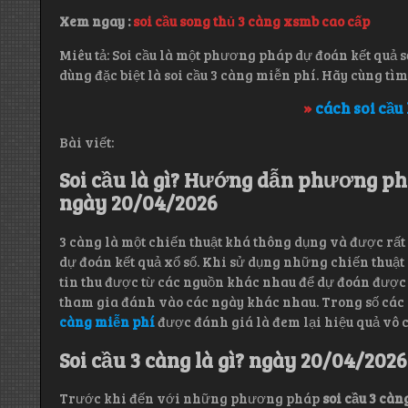
Xem ngay :
soi cầu song thủ 3 càng xsmb cao cấp
Miêu tả: Soi cầu là một phương pháp dự đoán kết quả s
dùng đặc biệt là soi cầu 3 càng miễn phí. Hãy cùng tì
»
cách soi cầu 
Bài viết:
Soi cầu là gì? Hướng dẫn phương phá
ngày 20/04/2026
3 càng là một chiến thuật khá thông dụng và được rấ
dự đoán kết quả xổ số. Khi sử dụng những chiến thuậ
tin thu được từ các nguồn khác nhau để dự đoán được
tham gia đánh vào các ngày khác nhau. Trong số các
càng miễn phí
được đánh giá là đem lại hiệu quả vô c
Soi cầu 3 càng là gì? ngày 20/04/2026
Trước khi đến với những phương pháp
soi cầu 3 cà