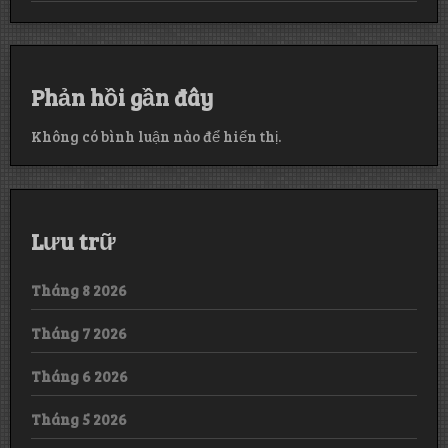
Phản hồi gần đây
Không có bình luận nào để hiển thị.
Lưu trữ
Tháng 8 2026
Tháng 7 2026
Tháng 6 2026
Tháng 5 2026