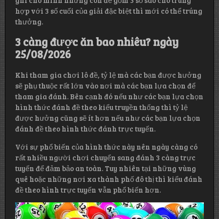
hợp với 3 số cuối của giải đặc biệt thì mới có thể trúng
thưởng.
3 càng được ăn bao nhiêu? ngày
25/08/2026
Khi tham gia chơi lô đề, tỷ lệ mà các bạn được hưởng
sẽ phụ thuộc rất lớn vào nơi mà các bạn lựa chọn để
tham gia đánh. Bên cạnh đó nếu như các bạn lựa chọn
hình thức đánh đề theo kiểu truyền thống thì tỷ lệ
được hưởng cũng sẽ ít hơn nếu như các bạn lựa chọn
đánh đề theo hình thức đánh trực tuyến.
Với sự phổ biến của hình thức này nên ngày càng có
rất nhiều người chơi chuyển sang đánh 3 càng trực
tuyến để đảm bảo an toàn. Tuy nhiên tại những vùng
quê hoặc những nơi xa thành phố đô thị thì kiểu đánh
đề theo hình trực tuyến vẫn phổ biến hơn.