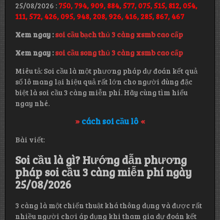
25/08/2026 :
750, 794, 909, 884, 577, 075, 515, 812, 054,
111, 572, 426, 095, 948, 208, 926, 416, 285, 867, 467
Xem ngay :
soi cầu bạch thủ 3 càng xsmb cao cấp
Xem ngay :
soi cầu song thủ 3 càng xsmb cao cấp
Miêu tả: Soi cầu là một phương pháp dự đoán kết quả
số lô mang lại hiệu quả rất lớn cho người dùng đặc
biệt là soi cầu 3 càng miễn phí. Hãy cùng tìm hiểu
ngay nhé.
»
cách soi cầu lô
«
Bài viết:
Soi cầu là gì? Hướng dẫn phương
pháp soi cầu 3 càng miễn phí ngày
25/08/2026
3 càng là một chiến thuật khá thông dụng và được rất
nhiều người chơi áp dụng khi tham gia dự đoán kết