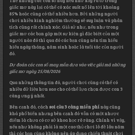
Thế nhưng các con số này nếu như xảy ra từ trong
giấc mơ này lại có thể có xác suất nổ lên tới khoảng
85% hoặc cũng có thể nhiều hơn. Bởi những người
chơi nhiều kinh nghiệm thường sẽ suy luận và phân
tích cũng rất chính xác. Giả sử như, nếu như trong
giấc mơ các bạn gặp một sự kiện gì đặc biệt của một
người nào đó thì qua đó các bạn cũng nên tìm hiểu
hiểu ngày tháng, năm sinh hoặc là tuổi tác của người
đó.
Dự đoán các con số may mắn dựa vào việc giải mã những
giấc mơ ngày 25/08/2026
Qua những thông tin đó, người chơi cũng có thể có
nhiều dữ liệu hơn sao cho có thể lựa chọn được con 3
càng ưng ý nhất.
Bên cạnh đó, cách
soi cầu 3 càng miễn phí
này cũng
khá phổ biến nhưng bên cạnh đó vẫn có một nhược
điểm là chưa có cơ sở khoa học rõ ràng. Chính vì vậy,
nếu như không phải là một cao thủ chơi lô đề lâu năm
thì các bạn cũng không nên áp dụng chiến thuật chơi