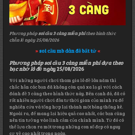
Phương pháp
soi cầu 3 càng miễn phí
theo hình thức
chẵn lẻ ngày 25/08/2026
»
soi cầu mb dàn đề bất tử
«
Phương pháp soi cầu 3 càng miễn phí dựa theo
bạc nhớ lô đề
ngày 25/08/2026
Với những người chơi tham gia lô đề lâu năm thì
chắc hẳn các bạn đã không còn quá xa lạ gì với cách
đánh đề 3 càng theo hình thức này. Bên cạnh đó, đã có
rất nhiều người chơi đầu tư thời gian của mình ra để
nghiên cứu và tổng hợp lại thành một bảng thống kê.
Ngoài ra, để mang lại hiệu quả cao nhất, các bạn cũng
nên tin tưởng vào linh cảm của chính mình. Từ đó có
thể lựa chọn ra một trong những con số đẹp có nguy
cơ về cao nhất trong ngày.