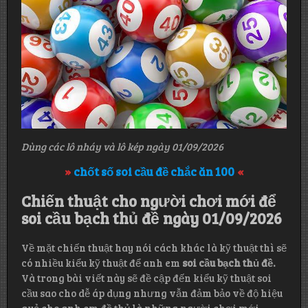
Dùng các lô nháy và lô kép ngày 01/09/2026
»
chốt số soi cầu đề chắc ăn 100
«
Chiến thuật cho người chơi mới để
soi cầu bạch thủ đề ngày 01/09/2026
Về mặt chiến thuật hay nói cách khác là kỹ thuật thì sẽ
có nhiều kiểu kỹ thuật để anh em
soi cầu bạch thủ đề.
Và trong bài viết này sẽ đề cập đến kiểu kỹ thuật soi
cầu sao cho dễ áp dụng nhưng vẫn đảm bảo về độ hiệu
quả cho anh em đề thủ là những người chơi mới.