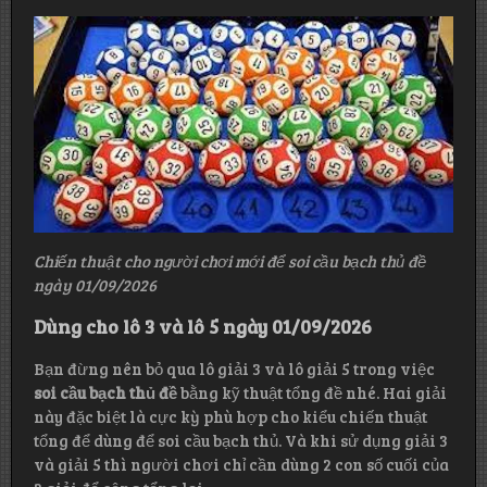
Chiến thuật cho người chơi mới để soi cầu bạch thủ đề
ngày 01/09/2026
Dùng cho lô 3 và lô 5 ngày 01/09/2026
Bạn đừng nên bỏ qua lô giải 3 và lô giải 5 trong việc
soi cầu bạch thủ đề
bằng kỹ thuật tổng đề nhé. Hai giải
này đặc biệt là cực kỳ phù hợp cho kiểu chiến thuật
tổng để dùng để soi cầu bạch thủ. Và khi sử dụng giải 3
và giải 5 thì người chơi chỉ cần dùng 2 con số cuối của