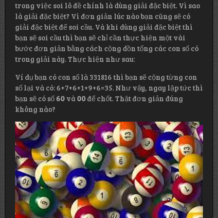
trong việc soi lô đề chính là dùng giải đặc biệt. Vì sao
là giải đặc biệt? Vì đơn giản lúc nào bạn cũng sẽ có
giải đặc biệt để soi cầu. Và khi dùng giải đặc biệt thì
bạn sẽ soi cầu thì bạn sẽ chỉ cần thực hiện một vài
bước đơn giản bằng cách cộng dồn tổng các con số có
trong giải này. Thực hiện như sau:
Ví dụ bạn có con số là 331816 thì bạn sẽ cộng từng con
số lại và có: 6+7+6+1+9+6=35. Như vậy, ngay lập tức thì
bạn sẽ có số
60
và
00
để chốt. Thật đơn giản đúng
không nào?