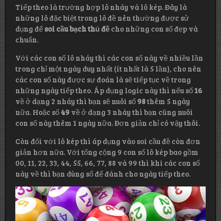
Tiếp theo là trường hợp lô nháy và lô kép. Đây là
những lô đặc biệt trong lô đề nên thường được sử
dụng để
soi cầu bạch thủ đề
cho những con số đẹp và
chuẩn.
Với các con số lô nháy thì các con số này về nhiều lần
trong chỉ một ngày duy nhất (ít nhất là 5 lần), cho nên
các con số này được sự đoán là sẽ tiếp tục về trong
những ngày tiếp theo. Áp dụng logic này thì nếu số
16
về ở dạng 2 nháy thì bạn sẽ nuôi số
98
thêm 5 ngày
nữa. Hoặc số
49
về ở dạng 3 nháy thì bạn cũng nuôi
con số này thêm 1 ngày nữa. Đơn giản chỉ có vậy thôi.
Còn đối với lô kép thì áp dụng vào soi cầu đề còn đơn
giản hơn nữa. Với tổng cộng 9 con số lô kép bao gồm
00, 11, 22, 33, 44, 55, 66, 77, 88 và 99 thì khi các con số
này về thì bạn dùng số để đánh cho ngày tiếp theo.