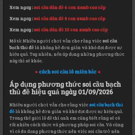
Xem ngay :
soi cầu dàn đề 6 con xsmb cao cấp
Xem ngay :
soi cầu dàn đề 8 con xsmb cao cấp
Xem ngay :
soi cầu dàn đề 10 con xsmb cao cấp
Mô tả: Nhiều người chơi vẫn cho rằng việc
soi cầu
bạch thủ đề
là không hề đơn giản và khó đạt được sự
hiệu quả. Tuy nhiên, nếu áp dụng những phương thức
này thì sẽ khác.
»
cách soi cầu lô miền bắc
«
Áp dụng phương thức soi cầu bạch
thủ đề hiệu quả ngày 01/09/2026
Nhiều người chơi vẫn cho rằng việc
soi cầu bạch thủ
đề
là không hề đơn giản và khó đạt được sự hiệu quả.
Trong thế giới lô đề thì anh em cũng biết rằng sẽ có
rất nhiều cách thức và phương pháp soi cầu. Và cũng
vì có đa dạng phương thức nên việc soi cầu trở nên