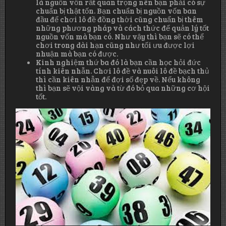
là nguồn vốn rất quan trọng nên bạn phải có sự
chuẩn bị thật tốn. Bạn chuẩn bị nguồn vốn ban
đầu để chơi lô đề đồng thời cũng chuẩn bị thêm
những phương pháp và cách thức để quản lý tốt
nguồn vốn mà bạn có. Như vậy thì bạn sẽ có thể
chơi trong dài hạn cũng như tối ưu được lợi
nhuận mà bạn có được.
Kinh nghiệm thứ ba đó là bạn cần học hỏi đức
tính kiên nhẫn. Chơi lô đề và nuôi lô đề bạch thủ
thì cần kiên nhẫn để đợi số đẹp về. Nếu không
thì bạn sẽ vội vàng và từ đó bỏ qua những cơ hội
tốt.