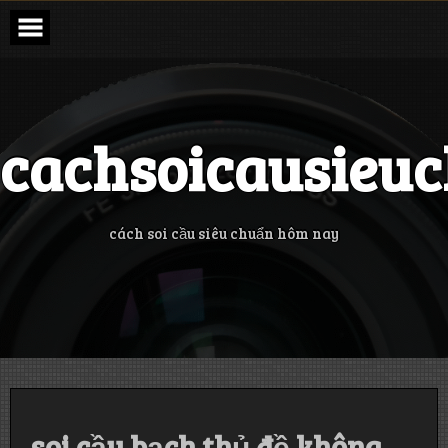
Skip
to
content
cachsoicausieu
cách soi cầu siêu chuẩn hôm nay
soi cầu bạch thủ đề không