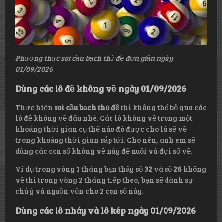
Phương thức soi cầu bạch thủ đề đơn giản ngày
01/09/2026
Dùng các lô đề không về ngày 01/09/2026
Thực hiện
soi cầu bạch thủ đề
thì không thể bỏ qua các
lô đề không về đâu nhé. Các lô không về trong một
khoảng thời gian cụ thể nào đó được cho là sẽ về
trong khoảng thời gian sắp tới. Cho nên, anh em sẽ
dùng các con số không về này để nuôi và đợi số về.
Ví dụ trong vòng 1 tháng bạn thấy số
32
và số
26
không
về thì trong vòng 2 tháng tiếp theo, bạn sẽ dành sự
chú ý và nguồn vốn cho 2 con số này.
Dùng các lô nháy và lô kép ngày 01/09/2026