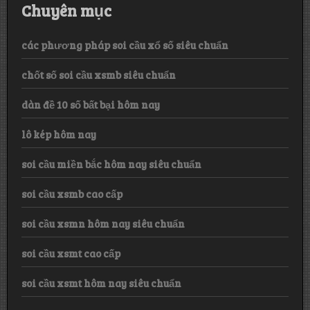
Chuyên mục
các phương pháp soi cầu xổ số siêu chuẩn
chốt số soi cầu xsmb siêu chuẩn
dàn đề 10 số bất bại hôm nay
lô kép hôm nay
soi cầu miền bắc hôm nay siêu chuẩn
soi cầu xsmb cao cấp
soi cầu xsmn hôm nay siêu chuẩn
soi cầu xsmt cao cấp
soi cầu xsmt hôm nay siêu chuẩn