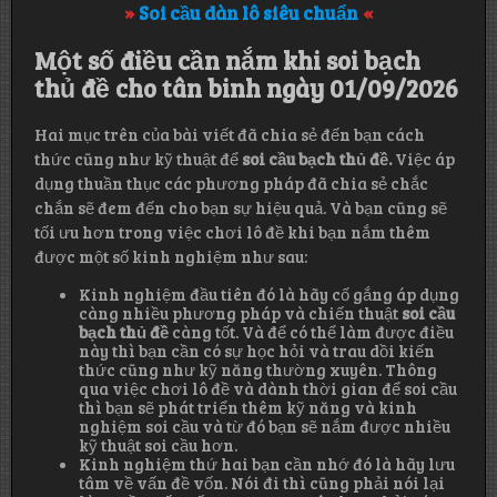
»
Soi cầu dàn lô siêu chuẩn
«
Một số điều cần nắm khi soi bạch
thủ đề cho tân binh ngày 01/09/2026
Hai mục trên của bài viết đã chia sẻ đến bạn cách
thức cũng như kỹ thuật để
soi cầu bạch thủ đề.
Việc áp
dụng thuần thục các phương pháp đã chia sẻ chắc
chắn sẽ đem đến cho bạn sự hiệu quả. Và bạn cũng sẽ
tối ưu hơn trong việc chơi lô đề khi bạn nắm thêm
được một số kinh nghiệm như sau:
Kinh nghiệm đầu tiên đó là hãy cố gắng áp dụng
càng nhiều phương pháp và chiến thuật
soi cầu
bạch thủ đề
càng tốt. Và để có thể làm được điều
này thì bạn cần có sự học hỏi và trau dồi kiến
thức cũng như kỹ năng thường xuyên. Thông
qua việc chơi lô đề và dành thời gian để soi cầu
thì bạn sẽ phát triển thêm kỹ năng và kinh
nghiệm soi cầu và từ đó bạn sẽ nắm được nhiều
kỹ thuật soi cầu hơn.
Kinh nghiệm thứ hai bạn cần nhớ đó là hãy lưu
tâm về vấn đề vốn. Nói đi thì cũng phải nói lại