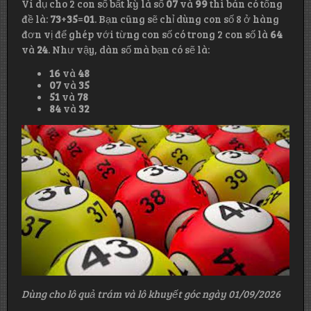
Ví dụ cho 2 con số bất kỳ là số
07
và
99
thì bán có tổng
đề là:
73
+
35
=
01
. Bạn cũng sẽ chỉ dùng con số 8 ở hàng
đơn vị để ghép với từng con số có trong 2 con số là
64
và
24
. Như vậy, dàn số mà bạn có sẽ là:
16
và
48
07
và
35
51
và
78
84
và
32
Dùng cho lô quả trám và lô khuyết góc ngày 01/09/2026