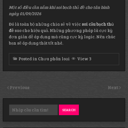
Một số điều cần nắm khi soi bạch thủ đề cho tân binh
ngày 01/09/2026
Đó là toàn bộ những chia sẻ về việc
soi cầu bạch thủ
đề
sao cho hiệu quả. Những phương pháp là cực kỳ
đơn giản dễ áp dụng mà cũng cực kỳ logic. Nên chúc
bạn sẽ áp dụng thật tốt nhé.
Posted in Chưa phân loại
View 3
Previous
Next
SEARCH