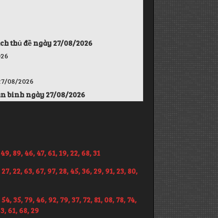
ạch thủ đề ngày 27/08/2026
026
27/08/2026
tân binh ngày 27/08/2026
 49, 89, 46, 47, 61, 19, 22, 68, 31
 27, 22, 63, 67, 97, 28, 45, 36, 29, 91, 23, 80,
 54, 35, 79, 46, 92, 79, 37, 72, 81, 08, 78, 74,
63, 61, 68, 29