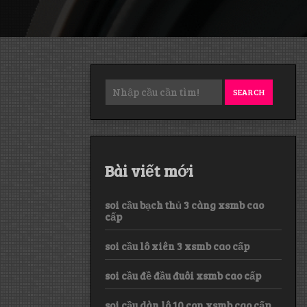
SEARCH
Bài viết mới
soi cầu bạch thủ 3 càng xsmb cao
cấp
soi cầu lô xiên 3 xsmb cao cấp
soi cầu đề đầu đuôi xsmb cao cấp
soi cầu dàn lô 10 con xsmb cao cấp