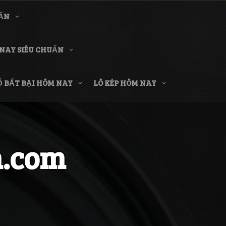
UẨN
 NAY SIÊU CHUẨN
Ố BẤT BẠI HÔM NAY
LÔ KÉP HÔM NAY
n.com