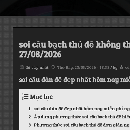
soi cầu bạch thủ đề không t
27/08/2026
đã câp nhật:
Thứ Bảy, 23/05/2026 - 18:38
/
by
cá
soi cầu dàn đề đẹp nhất hôm nay mi
Mục lục
soi cầu dàn đề đẹp nhất hôm nay miễn phí n
Áp dụng phương thức soi cầu bạch thủ đề hiệ
Phương thức soi cầu bạch thủ đề đơn giản ng