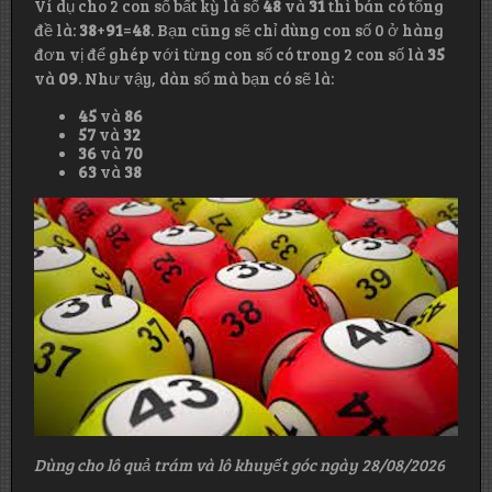
Ví dụ cho 2 con số bất kỳ là số
48
và
31
thì bán có tổng
đề là:
38
+
91
=
48
. Bạn cũng sẽ chỉ dùng con số 0 ở hàng
đơn vị để ghép với từng con số có trong 2 con số là
35
và
09
. Như vậy, dàn số mà bạn có sẽ là:
45
và
86
57
và
32
36
và
70
63
và
38
Dùng cho lô quả trám và lô khuyết góc ngày 28/08/2026