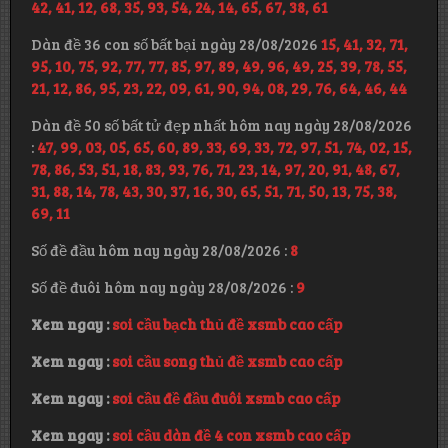
42, 41, 12, 68, 35, 93, 54, 24, 14, 65, 67, 38, 61
Dàn đề 36 con số bất bại ngày 28/08/2026
15, 41, 32, 71,
95, 10, 75, 92, 77, 77, 85, 97, 89, 49, 96, 49, 25, 39, 78, 55,
21, 12, 86, 95, 23, 22, 09, 61, 90, 94, 08, 29, 76, 64, 46, 44
Dàn đề 50 số bất tử đẹp nhất hôm nay ngày 28/08/2026
:
47, 99, 03, 05, 65, 60, 89, 33, 69, 33, 72, 97, 51, 74, 02, 15,
78, 86, 53, 51, 18, 83, 93, 76, 71, 23, 14, 97, 20, 91, 48, 67,
31, 88, 14, 78, 43, 30, 37, 16, 30, 65, 51, 71, 50, 13, 75, 38,
69, 11
Số đề đầu hôm nay ngày 28/08/2026 :
8
Số đề đuôi hôm nay ngày 28/08/2026 :
9
Xem ngay :
soi cầu bạch thủ đề xsmb cao cấp
Xem ngay :
soi cầu song thủ đề xsmb cao cấp
Xem ngay :
soi cầu đề đầu đuôi xsmb cao cấp
Xem ngay :
soi cầu dàn đề 4 con xsmb cao cấp