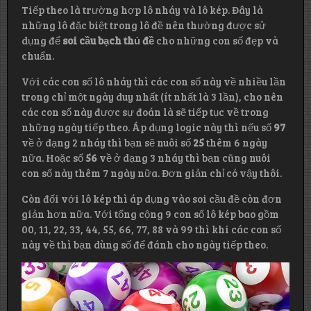
Tiếp theo là trường hợp lô nháy và lô kép. Đây là
những lô đặc biệt trong lô đề nên thường được sử
dụng để
soi cầu bạch thủ đề
cho những con số đẹp và
chuẩn.
Với các con số lô nháy thì các con số này về nhiều lần
trong chỉ một ngày duy nhất (ít nhất là 3 lần), cho nên
các con số này được sự đoán là sẽ tiếp tục về trong
những ngày tiếp theo. Áp dụng logic này thì nếu số
97
về ở dạng 2 nháy thì bạn sẽ nuôi số
25
thêm 6 ngày
nữa. Hoặc số
56
về ở dạng 3 nháy thì bạn cũng nuôi
con số này thêm 7 ngày nữa. Đơn giản chỉ có vậy thôi.
Còn đối với lô kép thì áp dụng vào soi cầu đề còn đơn
giản hơn nữa. Với tổng cộng 9 con số lô kép bao gồm
00, 11, 22, 33, 44, 55, 66, 77, 88 và 99 thì khi các con số
này về thì bạn dùng số để đánh cho ngày tiếp theo.