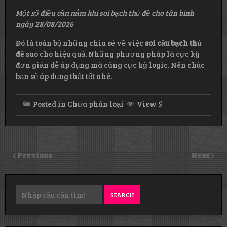
Một số điều cần nắm khi soi bạch thủ đề cho tân binh
ngày 28/08/2026
Đó là toàn bộ những chia sẻ về việc
soi cầu bạch thủ
đề
sao cho hiệu quả. Những phương pháp là cực kỳ
đơn giản dễ áp dụng mà cũng cực kỳ logic. Nên chúc
bạn sẽ áp dụng thật tốt nhé.
Posted in Chưa phân loại
View 5
Previous
Next
SEARCH