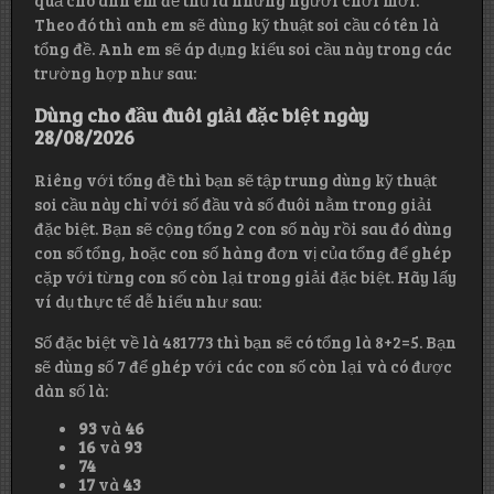
Theo đó thì anh em sẽ dùng kỹ thuật soi cầu có tên là
tổng đề. Anh em sẽ áp dụng kiểu soi cầu này trong các
trường hợp như sau:
Dùng cho đầu đuôi giải đặc biệt ngày
28/08/2026
Riêng với tổng đề thì bạn sẽ tập trung dùng kỹ thuật
soi cầu này chỉ với số đầu và số đuôi nằm trong giải
đặc biệt. Bạn sẽ cộng tổng 2 con số này rồi sau đó dùng
con số tổng, hoặc con số hàng đơn vị của tổng để ghép
cặp với từng con số còn lại trong giải đặc biệt. Hãy lấy
ví dụ thực tế dễ hiểu như sau:
Số đặc biệt về là 481773 thì bạn sẽ có tổng là 8+2=5. Bạn
sẽ dùng số 7 để ghép với các con số còn lại và có được
dàn số là:
93
và
46
16
và
93
74
17
và
43