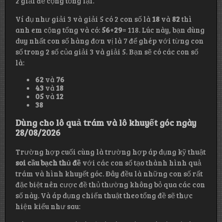
2 giải để cộng tổng lại.
Ví dụ như giải 3 và giải 5 có 2 con số là
18
và
82
thì
anh em cộng tổng và có:
56
+
29
= 118. Lúc này, bạn dùng
duy nhất con số hàng đơn vị là 7 để ghép với từng con
số trong 2 số của giải 3 và giải 5. Bạn sẽ có các con số
là:
62
và
76
43
và
18
05
và
12
38
Dùng cho lô quả trám và lô khuyết góc ngày
28/08/2026
Trường hợp cuối cùng là trường hợp áp dụng kỹ thuật
soi cầu bạch thủ đề
với các con số tạo thành hình quả
trám và hình khuyết góc. Đây đều là những con số rất
đặc biệt nên cược đề thủ thường không bỏ qua các con
số này. Và áp dụng chiến thuật theo tổng đề sẽ thực
hiện kiểu như sau: