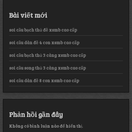
Bài viết mới
soi cầu bạch thủ đề xsmb cao cấp
soi cầu dàn đề 4 con xsmb cao cấp
soi cầu bạch thủ 3 càng xsmb cao cấp
soi cầu song thủ 3 càng xsmb cao cấp
soi cầu dàn đề 8 con xsmb cao cấp
Phản hồi gần đây
Không có bình luận nào để hiển thị.