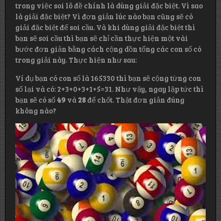
trong việc soi lô đề chính là dùng giải đặc biệt. Vì sao
là giải đặc biệt? Vì đơn giản lúc nào bạn cũng sẽ có
giải đặc biệt để soi cầu. Và khi dùng giải đặc biệt thì
bạn sẽ soi cầu thì bạn sẽ chỉ cần thực hiện một vài
bước đơn giản bằng cách cộng dồn tổng các con số có
trong giải này. Thực hiện như sau:
Ví dụ bạn có con số là 165330 thì bạn sẽ cộng từng con
số lại và có: 2+3+0+3+1+5=31. Như vậy, ngay lập tức thì
bạn sẽ có số
49
và
28
để chốt. Thật đơn giản đúng
không nào?