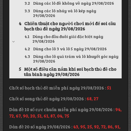
Dùng các lô đề không về ngày 29/08/2026
Dùng các lô nháy và lô kép ngày
29/08/2026
Chiến thuật cho người chơi mới để soi cầu
bạch thủ đề ngày 29/08/2026
Dùng cho đầu đuôi giải đặc biệt ngày
29/08/2026
Dùng cho lô 3 và lô 5 ngày 29/08/2026
Dùng cho lô quả trám và lô khuyết góc ngày
29/08/2026
Một số điều cần nắm khi soi bạch thủ đề cho
tân binh ngày 29/08/2026
Chốt số bạch thủ đề miễn phí ngày 29/08/2026 :
51
Chốt số song thủ đề ngày 29/08/2026 :
68, 27
Dàn đề 10 số cực chuẩn miễn phí ngày 29/08/2026 :
94,
72, 67, 90, 20, 51, 61, 87, 04, 75
Dàn đề 20 số ngày 29/08/2026 :
43, 95, 25, 92, 72, 86, 91,