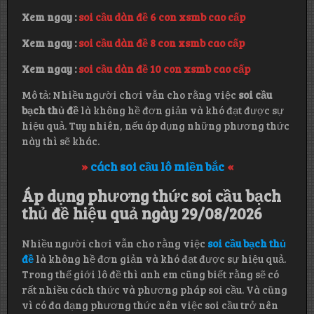
Xem ngay :
soi cầu dàn đề 6 con xsmb cao cấp
Xem ngay :
soi cầu dàn đề 8 con xsmb cao cấp
Xem ngay :
soi cầu dàn đề 10 con xsmb cao cấp
Mô tả: Nhiều người chơi vẫn cho rằng việc
soi cầu
bạch thủ đề
là không hề đơn giản và khó đạt được sự
hiệu quả. Tuy nhiên, nếu áp dụng những phương thức
này thì sẽ khác.
»
cách soi cầu lô miền bắc
«
Áp dụng phương thức soi cầu bạch
thủ đề hiệu quả ngày 29/08/2026
Nhiều người chơi vẫn cho rằng việc
soi cầu bạch thủ
đề
là không hề đơn giản và khó đạt được sự hiệu quả.
Trong thế giới lô đề thì anh em cũng biết rằng sẽ có
rất nhiều cách thức và phương pháp soi cầu. Và cũng
vì có đa dạng phương thức nên việc soi cầu trở nên