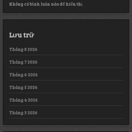
Không có bình luận nào để hiển thị.
Lưu trữ
Tháng 8 2026
Tháng 7 2026
Tháng 6 2026
Tháng 5 2026
Tháng 4 2026
Tháng 3 2026