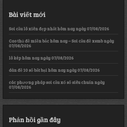
Bài viết mới
Soi cầu lô xiên đẹp nhất hôm nay ngày 07/08/2026
Cao thủ đề miền bắc hôm nay – Soi cầu đề xsmb ngày
07/08/2026
lô kép hôm nay ngày 07/08/2026
dàn đề 10 số bất bại hôm nay ngày 07/08/2026
các phương pháp soi cầu xổ số siêu chuẩn ngày
07/08/2026
Phản hồi gần đây