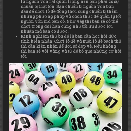
là nguồn vốn rất quan trọng nên bạn phải có sự
chuẩn bị thật tốn. Bạn chuẩn bị nguồn vốn ban
đầu để chơi lô đề đồng thời cũng chuẩn bị thêm
những phương pháp và cách thức để quản lý tốt
nguồn vốn mà bạn có. Như vậy thì bạn sẽ có thể
chơi trong dài hạn cũng như tối ưu được lợi
nhuận mà bạn có được.
Kinh nghiệm thứ ba đó là bạn cần học hỏi đức
tính kiên nhẫn. Chơi lô đề và nuôi lô đề bạch thủ
thì cần kiên nhẫn để đợi số đẹp về. Nếu không
thì bạn sẽ vội vàng và từ đó bỏ qua những cơ hội
tốt.