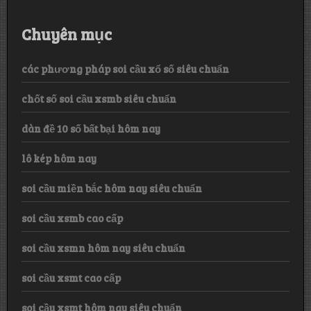
Chuyên mục
các phương pháp soi cầu xổ số siêu chuẩn
chốt số soi cầu xsmb siêu chuẩn
dàn đề 10 số bất bại hôm nay
lô kép hôm nay
soi cầu miền bắc hôm nay siêu chuẩn
soi cầu xsmb cao cấp
soi cầu xsmn hôm nay siêu chuẩn
soi cầu xsmt cao cấp
soi cầu xsmt hôm nay siêu chuẩn