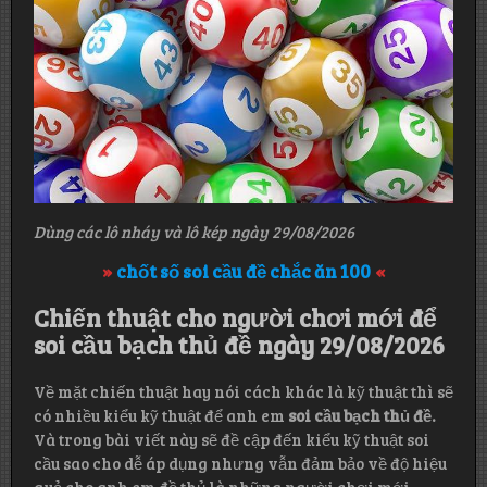
Dùng các lô nháy và lô kép ngày 29/08/2026
»
chốt số soi cầu đề chắc ăn 100
«
Chiến thuật cho người chơi mới để
soi cầu bạch thủ đề ngày 29/08/2026
Về mặt chiến thuật hay nói cách khác là kỹ thuật thì sẽ
có nhiều kiểu kỹ thuật để anh em
soi cầu bạch thủ đề.
Và trong bài viết này sẽ đề cập đến kiểu kỹ thuật soi
cầu sao cho dễ áp dụng nhưng vẫn đảm bảo về độ hiệu
quả cho anh em đề thủ là những người chơi mới.