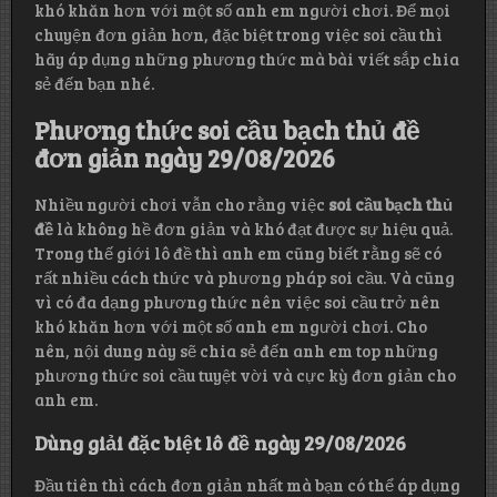
khó khăn hơn với một số anh em người chơi. Để mọi
chuyện đơn giản hơn, đặc biệt trong việc soi cầu thì
hãy áp dụng những phương thức mà bài viết sắp chia
sẻ đến bạn nhé.
Phương thức soi cầu bạch thủ đề
đơn giản ngày 29/08/2026
Nhiều người chơi vẫn cho rằng việc
soi cầu bạch thủ
đề
là không hề đơn giản và khó đạt được sự hiệu quả.
Trong thế giới lô đề thì anh em cũng biết rằng sẽ có
rất nhiều cách thức và phương pháp soi cầu. Và cũng
vì có đa dạng phương thức nên việc soi cầu trở nên
khó khăn hơn với một số anh em người chơi. Cho
nên, nội dung này sẽ chia sẻ đến anh em top những
phương thức soi cầu tuyệt vời và cực kỳ đơn giản cho
anh em.
Dùng giải đặc biệt lô đề ngày 29/08/2026
Đầu tiên thì cách đơn giản nhất mà bạn có thể áp dụng