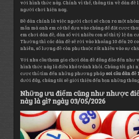
với hình thức này. Chính vì thế, thông tin về dàn đề l
người chơi hiện nay.
Đề dàn chính là việc người chơi sẽ chọn ra một nhóm
mắn mà anh em có thể dựa vào chúng để đặt cược tham
em chơi dàn đề, dàn số với nhiều con số thì tỷ lệ ăn c
Thường thì các dàn đề sẽ rời vào khoảng 10 đến 20 con
nhiên, số lượng đề còn phụ thuộc rất nhiều vào sự chịu
Với nhu cầu tham gia chơi dàn đề đông đảo đến như v
hình thức này là điều khó tránh khỏi. Chúng tôi ghi
cược thủ tìm đến những phương pháp
soi cầu dàn đề 
dưới đây, chúng tôi sẽ giới thiệu đến bạn những thông
Những ưu điểm cũng như nhược điể
này là gì? ngày 03/05/2026