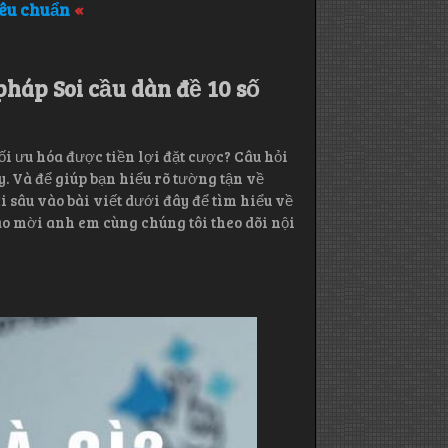
iêu chuẩn
«
pháp Soi cầu dàn đề 10 số
ối ưu hóa được tiền lợi đặt cược? Câu hỏi
 Và để giúp bạn hiểu rõ tường tận về
sâu vào bài viết dưới đây để tìm hiểu về
ào mời anh em cùng chúng tôi theo dõi nội