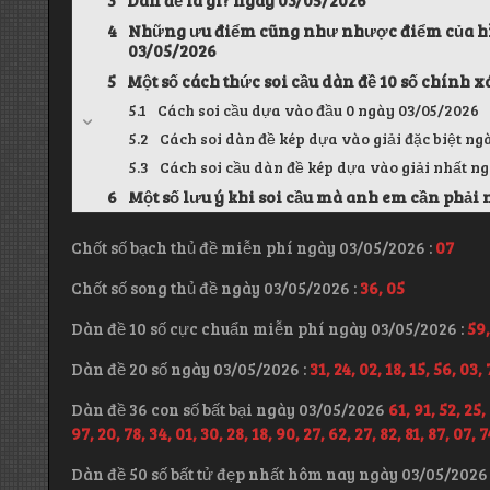
Những ưu điểm cũng như nhược điểm của hìn
03/05/2026
Một số cách thức soi cầu dàn đề 10 số chính 
Cách soi cầu dựa vào đầu 0 ngày 03/05/2026
Cách soi dàn đề kép dựa vào giải đặc biệt ng
Cách soi cầu dàn đề kép dựa vào giải nhất n
Một số lưu ý khi soi cầu mà anh em cần phải 
Chốt số bạch thủ đề miễn phí ngày 03/05/2026 :
07
Chốt số song thủ đề ngày 03/05/2026 :
36, 05
Dàn đề 10 số cực chuẩn miễn phí ngày 03/05/2026 :
59,
Dàn đề 20 số ngày 03/05/2026 :
31, 24, 02, 18, 15, 56, 03, 
Dàn đề 36 con số bất bại ngày 03/05/2026
61, 91, 52, 25,
97, 20, 78, 34, 01, 30, 28, 18, 90, 27, 62, 27, 82, 81, 87, 07, 
Dàn đề 50 số bất tử đẹp nhất hôm nay ngày 03/05/2026 