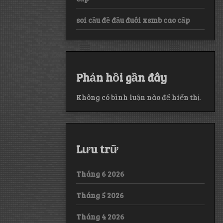
soi cầu đề đầu đuôi xsmb cao cấp
Phản hồi gần đây
Không có bình luận nào để hiển thị.
Lưu trữ
Tháng 6 2026
Tháng 5 2026
Tháng 4 2026