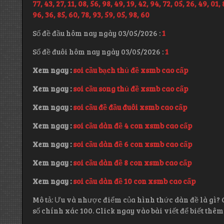
77, 43, 27, 11, 08, 56, 98, 49, 19, 42, 94, 72, 05, 26, 49, 01, 
96, 36, 85, 60, 78, 93, 59, 05, 98, 60
Số đề đầu hôm nay ngày 03/05/2026 :
1
Số đề đuôi hôm nay ngày 03/05/2026 :
1
Xem ngay :
soi cầu bạch thủ đề xsmb cao cấp
Xem ngay :
soi cầu song thủ đề xsmb cao cấp
Xem ngay :
soi cầu đề đầu đuôi xsmb cao cấp
Xem ngay :
soi cầu dàn đề 4 con xsmb cao cấp
Xem ngay :
soi cầu dàn đề 6 con xsmb cao cấp
Xem ngay :
soi cầu dàn đề 8 con xsmb cao cấp
Xem ngay :
soi cầu dàn đề 10 con xsmb cao cấp
Mô tả: Ưu và nhược điểm của hình thức dàn đề là gì? 
số chính xác 100. Click ngay vào bài viết để biết thêm 