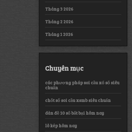
Tháng 3 2026
Tháng 2 2026
Tháng 1 2026
Chuyên mục
các phương pháp soi cầu xổ số siêu
chuẩn
chốt số soi cầu xsmb siêu chuẩn
dàn đề 10 số bất bại hôm nay
lô kép hôm nay