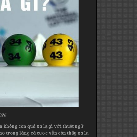
026
n không còn quá xa lạ gì với thuật ngữ
mơ trong làng cá cược vẫn còn thấy xa lạ