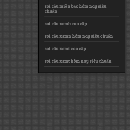
soi cầu miền bắc hôm nay siêu
chuẩn
soi cầu xsmb cao cấp
soi cầu xsmn hôm nay siêu chuẩn
soi cầu xsmt cao cấp
soi cầu xsmt hôm nay siêu chuẩn