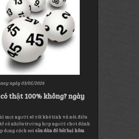
m nay ngày 03/05/2026
 có thật 100% không? ngày
ì mọi người sẽ rất khó tinh và nói điều
ực tế có nhiều trường hợp người chơi đánh
áp dụng cách soi
cầu dàn đề bất bại hôm