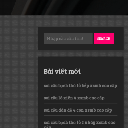
SEARCH
Bài viết mới
soi cầu bạch thủ lô kép xsmb cao cấp
soi cầu lô xiên 4 xsmb cao cấp
soi cầu dàn đề 4 con xsmb cao cấp
soi cầu bạch thủ lô 2 nháy xsmb cao
cấp