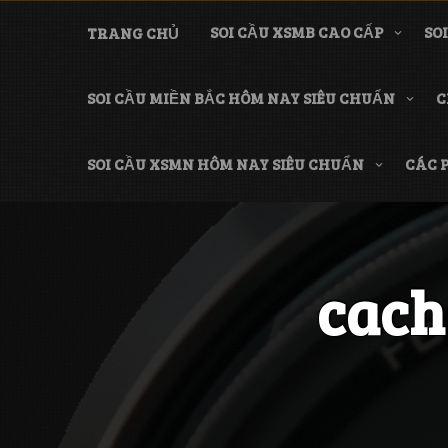
Skip
to
SOI CẦU XSMB CAO CẤP
SO
TRANG CHỦ
content
SOI CẦU MIỀN BẮC HÔM NAY SIÊU CHUẨN
C
SOI CẦU XSMN HÔM NAY SIÊU CHUẨN
CÁC 
cach