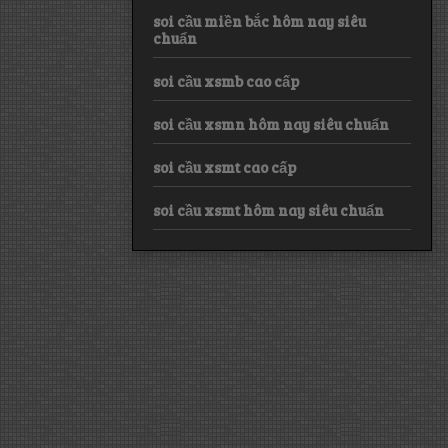
soi cầu miền bắc hôm nay siêu
chuẩn
soi cầu xsmb cao cấp
soi cầu xsmn hôm nay siêu chuẩn
soi cầu xsmt cao cấp
soi cầu xsmt hôm nay siêu chuẩn