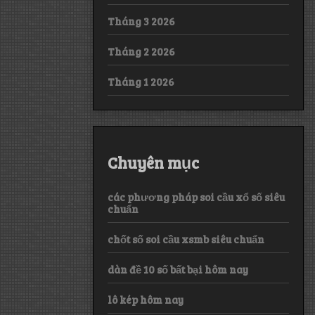
Tháng 3 2026
Tháng 2 2026
Tháng 1 2026
Chuyên mục
các phương pháp soi cầu xổ số siêu
chuẩn
chốt số soi cầu xsmb siêu chuẩn
dàn đề 10 số bất bại hôm nay
lô kép hôm nay