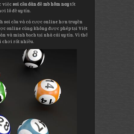
c việc
soi cầu dàn đề mb hôm nay
tốt
i lô đề uy tín.
h soi cầu và cá cược online hơn truyền
cược online cũng không được phép tại Việt
n và minh bạch tại nhà cái uy tín. Vì thế
i chơi rất nhiều.