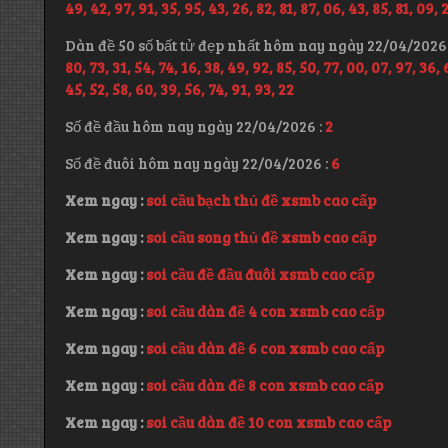
49, 42, 97, 91, 35, 95, 43, 26, 82, 81, 87, 06, 43, 85, 81, 09, 
Dàn đề 50 số bất tử đẹp nhất hôm nay ngày 22/04/2026
80, 73, 31, 54, 74, 16, 38, 49, 92, 85, 50, 77, 00, 07, 97, 36, 
45, 52, 58, 60, 39, 56, 74, 91, 93, 22
Số đề đầu hôm nay ngày 22/04/2026 :
2
Số đề đuôi hôm nay ngày 22/04/2026 :
6
Xem ngay :
soi cầu bạch thủ đề xsmb cao cấp
Xem ngay :
soi cầu song thủ đề xsmb cao cấp
Xem ngay :
soi cầu đề đầu đuôi xsmb cao cấp
Xem ngay :
soi cầu dàn đề 4 con xsmb cao cấp
Xem ngay :
soi cầu dàn đề 6 con xsmb cao cấp
Xem ngay :
soi cầu dàn đề 8 con xsmb cao cấp
Xem ngay :
soi cầu dàn đề 10 con xsmb cao cấp