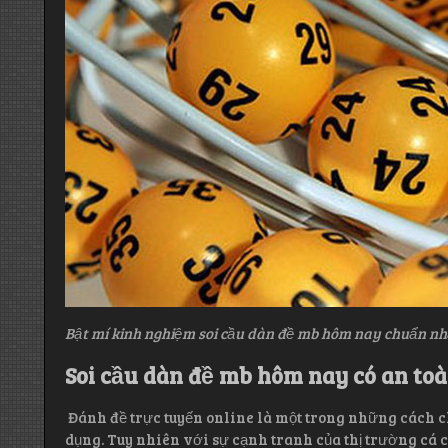
Bật mí kinh nghiệm soi cầu dàn đề mb hôm nay chuẩn nh
Soi cầu dàn đề mb hôm nay có an to
Đánh đề trực tuyến online là một trong những cách 
dụng. Tuy nhiên với sự cạnh tranh của thị trường cá 