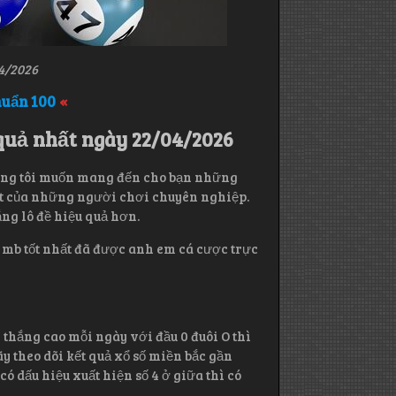
4/2026
huẩn 100
«
 quả nhất ngày 22/04/2026
húng tôi muốn mang đến cho bạn những
t của những người chơi chuyên nghiệp.
ắng lô đề hiệu quả hơn.
 mb tốt nhất đã được anh em cá cược trực
thắng cao mỗi ngày với đầu 0 đuôi O thì
y theo dõi kết quả xổ số miền bắc gần
có dấu hiệu xuất hiện số 4 ở giữa thì có