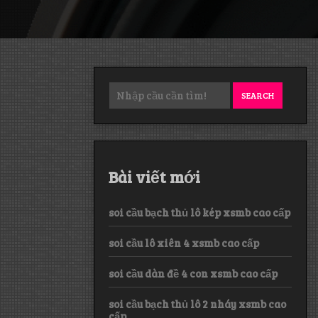
SEARCH
Bài viết mới
soi cầu bạch thủ lô kép xsmb cao cấp
soi cầu lô xiên 4 xsmb cao cấp
soi cầu dàn đề 4 con xsmb cao cấp
soi cầu bạch thủ lô 2 nháy xsmb cao
cấp