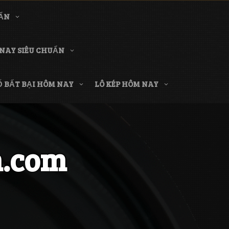
UẨN
 NAY SIÊU CHUẨN
Ố BẤT BẠI HÔM NAY
LÔ KÉP HÔM NAY
n.com