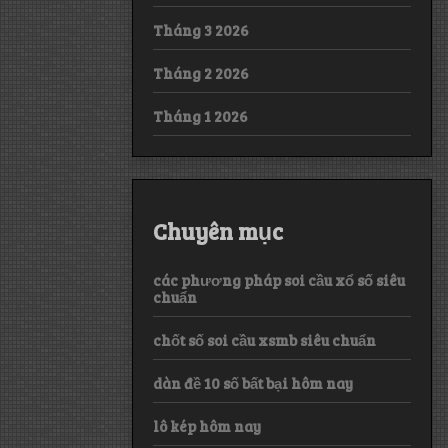
Tháng 3 2026
Tháng 2 2026
Tháng 1 2026
Chuyên mục
các phương pháp soi cầu xổ số siêu
chuẩn
chốt số soi cầu xsmb siêu chuẩn
dàn đề 10 số bất bại hôm nay
lô kép hôm nay