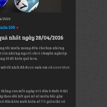
4/2026
huẩn 100
«
 quả nhất ngày 28/04/2026
húng tôi muốn mang đến cho bạn những
t của những người chơi chuyên nghiệp.
ắng lô đề hiệu quả hơn.
 mb tốt nhất đã được anh em cá cược trực
thắng cao mỗi ngày với đầu 0 đuôi O thì
y theo dõi kết quả xổ số miền bắc gần
có dấu hiệu xuất hiện số 7 ở giữa thì có