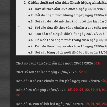
Chiến thuật soi cầu dàn đề mb hiệu quả nhất
Dàn đề theo đầu 0 và đuôi 4 ngày 28/04/2026
Bắt đề chạm nuôi khung 5 ngày ngày 28/04/2
Soi cầu dàn đề mb theo thống kê chu kỳ dàn 
Soi cầu dàn đề theo tổng chuẩn trong tuần n
Tạo dàn đề từ giải đặc biệt ngày 28/04/2026
Dàn đề theo chạm nuôi trong tuần ngày 28/0
Dàn đề theo tổng số nhỏ hơn 10 ngày 28/04/2
Soi cầu bằng cách nuôi đề đặc biệt ngày 28/0
Chốt số bạch thủ đề miễn phí ngày 28/04/2026 :
64
Chốt số song thủ đề ngày 28/04/2026 :
57, 95
Dàn đề 10 số cực chuẩn miễn phí ngày 28/04/2026 :
56,
Dàn đề 20 số ngày 28/04/2026 :
85, 90, 95, 22, 39, 61, 91,
92
Dàn đề 36 con số bất bại ngày 28/04/2026
19, 91, 96, 23,