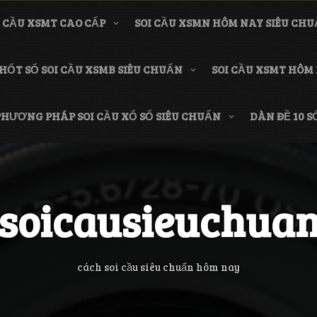
I CẦU XSMT CAO CẤP
SOI CẦU XSMN HÔM NAY SIÊU CH
HỐT SỐ SOI CẦU XSMB SIÊU CHUẨN
SOI CẦU XSMT HÔM
PHƯƠNG PHÁP SOI CẦU XỔ SỐ SIÊU CHUẨN
DÀN ĐỀ 10 S
soicausieuchua
cách soi cầu siêu chuẩn hôm nay