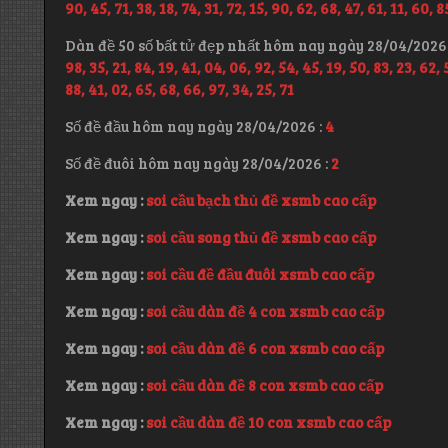
90, 45, 71, 38, 18, 74, 31, 72, 15, 90, 62, 68, 47, 61, 11, 60, 8
Dàn đề 50 số bất tử đẹp nhất hôm nay ngày 28/04/2026
98, 35, 21, 84, 19, 41, 04, 06, 92, 54, 45, 19, 50, 83, 23, 62, 
88, 41, 02, 65, 68, 66, 97, 34, 25, 71
Số đề đầu hôm nay ngày 28/04/2026 :
4
Số đề đuôi hôm nay ngày 28/04/2026 :
2
Xem ngay :
soi cầu bạch thủ đề xsmb cao cấp
Xem ngay :
soi cầu song thủ đề xsmb cao cấp
Xem ngay :
soi cầu đề đầu đuôi xsmb cao cấp
Xem ngay :
soi cầu dàn đề 4 con xsmb cao cấp
Xem ngay :
soi cầu dàn đề 6 con xsmb cao cấp
Xem ngay :
soi cầu dàn đề 8 con xsmb cao cấp
Xem ngay :
soi cầu dàn đề 10 con xsmb cao cấp