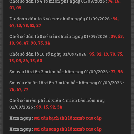
Chốt số dàn lô 4 số miễn phí ngày 01/09/2026 :
74, 16,
01, 05
Dự đoán dàn lô 6 số cực chuẩn ngày 01/09/2026 :
34,
67, 13, 78, 81, 27
Chốt số dàn lô 8 số siêu chuẩn ngày 01/09/2026 :
09, 53,
10, 96, 47, 90, 75, 34
Chốt số dàn lô 10 số ngày 01/09/2026 :
95, 92, 13, 70, 75,
15, 03, 84, 15, 60
Soi cầu lô xiên 2 miền bắc hôm nay 01/09/2026 :
72, 96
Soi cầu chuẩn lô xiên 3 miền bắc hôm nay 01/09/2026 :
76, 47, 77
Chốt số miễn phí lô xiên 4 miền bắc hôm nay
01/09/2026 :
99, 15, 92, 34
Xem ngay :
soi cầu bạch thủ lô xsmb cao cấp
Xem ngay :
soi cầu song thủ lô xsmb cao cấp