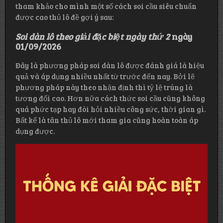
tham khảo cho mình một số cách soi cầu siêu chuẩn
được cao thủ lô đề gợi ý sau:
Soi dàn lô theo giải đặc biệt ngày thứ 2
ngày
01/09/2026
Đây là phương pháp soi dàn lô được đánh giá là hiệu
quả và áp dụng nhiều nhất từ trước đến nay. Bởi lẽ
phương pháp này theo nhận định thì tỷ lệ trúng là
tương đối cao. Hơn nữa cách thức soi cầu cũng không
quá phức tạp hay đòi hỏi nhiều công sức, thời gian gì.
Bất kể là tân thủ lô mới tham gia cũng hoàn toàn áp
dụng được.