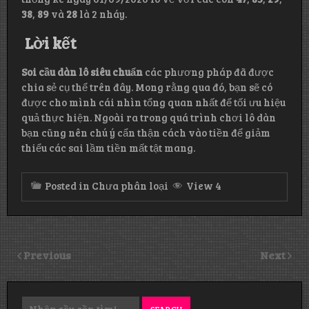
38
,
89
và
28
là 2 nháy.
Lời kết
Soi cầu dàn lô siêu chuẩn
các phương pháp đã được
chia sẻ cụ thể trên đây. Mong rằng qua đó, bạn sẽ có
được cho mình cái nhìn tổng quan nhất để tối ưu hiệu
quả thực hiện. Ngoài ra trong quá trình chơi lô dàn
bạn cũng nên chú ý cẩn thận cách vào tiền để giảm
thiểu các sai lầm tiền mất tật mang.
Posted in Chưa phân loại
View 4
Previous
Next