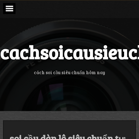
Skip
to
content
cachsoicausieu
cách soi cầu siêu chuẩn hôm nay
soi cầu dàn lô siêu chuẩn tự