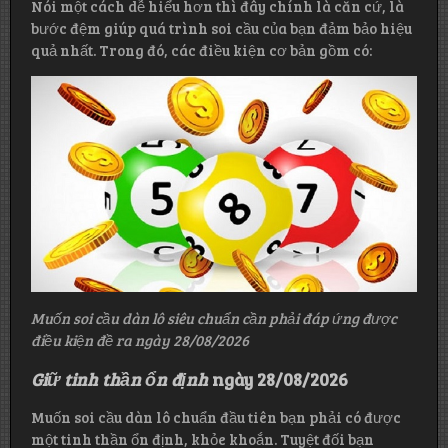
Nói một cách dễ hiểu hơn thì đây chính là căn cứ, là
bước đệm giúp quá trình soi cầu của bạn đảm bảo hiệu
quả nhất. Trong đó, các điều kiện cơ bản gồm có:
Muốn soi cầu dàn lô siêu chuẩn cần phải đáp ứng được
điều kiện đề ra ngày 28/08/2026
Giữ tinh thần ổn định
ngày 28/08/2026
Muốn soi cầu dàn lô chuẩn đầu tiên bạn phải có được
một tinh thần ổn định, khỏe khoắn. Tuyệt đối bạn