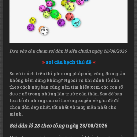
Dựa vào cầu chạm soi dàn lô siêu chuẩn ngày 28/08/2026
»
soi cầu bạch thủ đề
«
So với cách trên thì phương pháp này cũng đơn giản
không kém đúng không? Ngoài ra khi đánh lô dàn
theo cách này bạn cũng nên tìm hiểu xem các con số
được nổ trong những lần trước cẩn thận. Sau đó bạn
loại bỏ đi những con số thường xuyên về gần đề để
chọn dàn đẹp nhất, tốt nhất và may mắn nhất cho
mình.
Soi dàn lô 28 theo tổng
ngày 28/08/2026