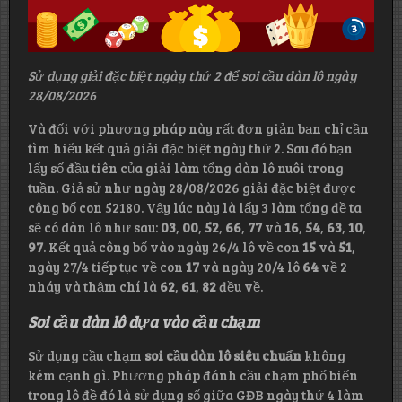
Sử dụng giải đặc biệt ngày thứ 2 để soi cầu dàn lô ngày
28/08/2026
Và đối với phương pháp này rất đơn giản bạn chỉ cần
tìm hiểu kết quả giải đặc biệt ngày thứ 2. Sau đó bạn
lấy số đầu tiên của giải làm tổng dàn lô nuôi trong
tuần. Giả sử như ngày 28/08/2026 giải đặc biệt được
công bố con 52180. Vậy lúc này là lấy 3 làm tổng đề ta
sẽ có dàn lô như sau:
03
,
00
,
52
,
66
,
77
và
16
,
54
,
63
,
10
,
97
. Kết quả công bố vào ngày 26/4 lô về con
15
và
51
,
ngày 27/4 tiếp tục về con
17
và ngày 20/4 lô
64
về 2
nháy và thậm chí là
62
,
61
,
82
đều về.
Soi cầu dàn lô dựa vào cầu chạm
Sử dụng cầu chạm
soi cầu dàn lô siêu chuẩn
không
kém cạnh gì. Phương pháp đánh cầu chạm phổ biến
trong lô đề đó là sử dụng số giữa GĐB ngày thứ 4 làm