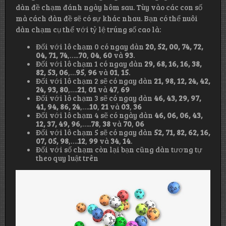
dàn đề chạm đánh ngày hôm sau. Tùy vào các con số
mà cách dàn đề sẽ có sự khác nhau. Bạn có thể nuôi
dàn chạm cụ thể với tỷ lệ trúng số cao là:
Đối với lô chạm 0 có ngay dàn
20, 52, 00, 74, 72,
04, 71, 74
,…..
70
,
04
,
60
và
93
.
Đối với lô chạm 1 có ngay dàn
29, 68, 16, 16, 38,
82, 53, 06
,…
95
,
96
và
01
,
15
.
Đối với lô chạm 2 sẽ có ngay dàn
21, 98, 12, 24, 42,
24, 93, 80
,….
21
,
01
và
47
,
69
Đối với lô chạm 3 sẽ có ngay dàn
46, 43, 29, 97,
41, 94, 86, 24
,….
10
,
21
và
03
,
36
Đối với lô chạm 4 sẽ có ngày dàn
46, 06, 06, 43,
12, 37, 49, 96
,…..
78
,
38
và
70
,
06
Đối với lô chạm 5 sẽ có ngay dàn
52, 71, 82, 62, 16,
07, 05, 98
,….
12
,
99
và
34
,
14
.
Đối với số chạm còn lại bạn cũng dàn tương tự
theo quy luật trên