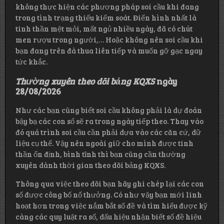
không thực hiện các phương pháp soi cầu khi đang
trong tình trạng thiếu kiểm soát. Điển hình nhất là
tinh thần mệt mỏi, mất ngủ nhiều ngày, đã có chút
men rượu trong người,… Hoặc không nên soi cầu khi
bạn đang trên đà thua liên tiếp và muốn gỡ gạc ngay
tức khắc.
Thường xuyên theo dõi bảng KQXS
ngày
28/08/2026
Như các bạn cũng biết soi cầu không phải là dự đoán
bậy bạ các con số sẽ ra trong ngày tiếp theo. Thay vào
đó quá trình soi cầu cần phải dựa vào các căn cứ, dữ
liệu cụ thể. Vậy nên ngoài giữ cho mình được tinh
thần ổn định, bình tĩnh thì bạn cũng cần thường
xuyên dành thời gian theo dõi bảng KQXS.
Thông qua việc theo dõi bạn hãy ghi chép lại các con
số được công bố nổ thưởng. Có như vậy bạn mới linh
hoạt hơn trong việc nắm bắt số đề và tìm hiểu được kỹ
càng các quy luật ra số, dấu hiệu nhận biết số đề hiệu