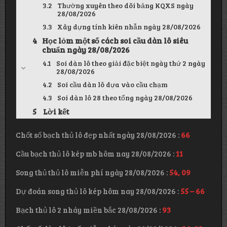
Thường xuyên theo dõi bảng KQXS ngày
28/08/2026
Xây dựng tính kiên nhẫn ngày 28/08/2026
Học lỏm một số cách soi cầu dàn lô siêu
chuẩn ngày 28/08/2026
Soi dàn lô theo giải đặc biệt ngày thứ 2 ngày
28/08/2026
Soi cầu dàn lô dựa vào cầu chạm
Soi dàn lô 28 theo tổng ngày 28/08/2026
Lời kết
Chốt số bạch thủ lô đẹp nhất ngày 28/08/2026 :
66
Cầu bạch thủ lô kép mb hôm nay 28/08/2026 :
11
Song thủ thủ lô miễn phí ngày 28/08/2026 :
54, 09
Dự đoán song thủ lô kép hôm nay 28/08/2026 :
55 – 66
Bạch thủ lô 2 nháy miền bắc 28/08/2026 :
93