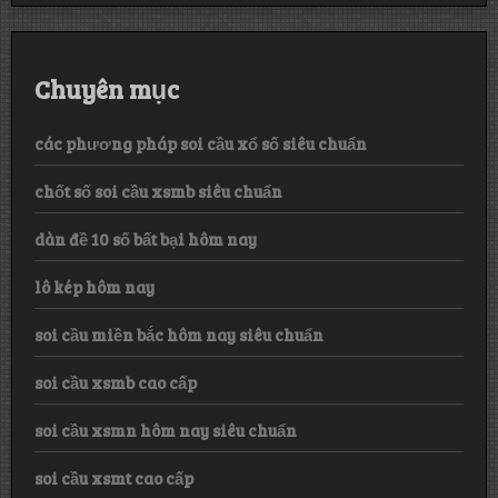
Chuyên mục
các phương pháp soi cầu xổ số siêu chuẩn
chốt số soi cầu xsmb siêu chuẩn
dàn đề 10 số bất bại hôm nay
lô kép hôm nay
soi cầu miền bắc hôm nay siêu chuẩn
soi cầu xsmb cao cấp
soi cầu xsmn hôm nay siêu chuẩn
soi cầu xsmt cao cấp