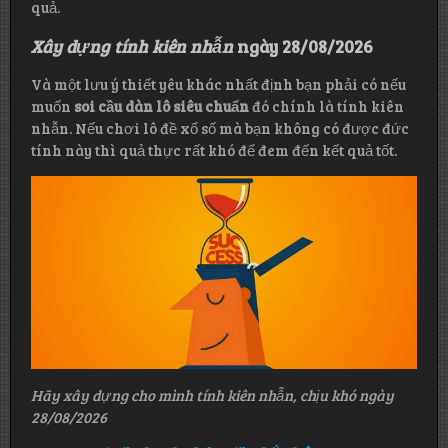
quả.
Xây dựng tính kiên nhẫn
ngày 28/08/2026
Và một lưu ý thiết yêu khác nhất định bạn phải có nếu
muốn
soi cầu dàn lô siêu chuẩn
đó chính là tính kiên
nhẫn. Nếu chơi lô đề xổ số mà bạn không có được đức
tính này thì quả thực rất khó để đem đến kết quả tốt.
Hãy xây dựng cho mình tính kiên nhẫn, chịu khó ngày
28/08/2026