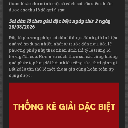
tham khảo cho mình một số cách soi cầu siêu chuẩn
được cao thủ lô đề gợi ý sau:
Soi dàn lô theo giải đặc biệt ngày thứ 2
ngày
28/08/2026
Đây là phương pháp soi dàn lô được đánh giá là hiệu
quả và áp dụng nhiều nhất từ trước đến nay. Bởi lẽ
phương pháp này theo nhận định thì tỷ lệ trúng là
tương đối cao. Hơn nữa cách thức soi cầu cũng không
quá phức tạp hay đòi hỏi nhiều công sức, thời gian gì.
Bất kể là tân thủ lô mới tham gia cũng hoàn toàn áp
dụng được.