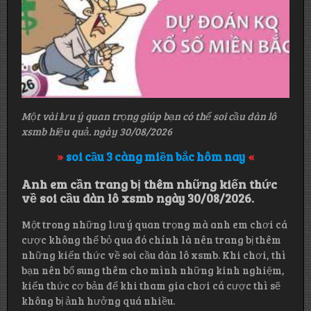
Một vài lưu ý quan trọng giúp bạn có thể soi cầu dàn lô
xsmb hiệu quả. ngày 30/08/2026
»
soi cầu 3 càng miền bắc hôm nay
«
Anh em cần trang bị thêm những kiến thức
về soi cầu dàn lô xsmb ngày 30/08/2026.
Một trong những lưu ý quan trọng mà anh em chơi cá
cược không thể bỏ qua đó chính là nên trang bị thêm
những kiến thức về soi cầu dàn lô xsmb. Khi chơi, thì
bạn nên bổ sung thêm cho mình những kinh nghiệm,
kiến thức cơ bản để khi tham gia chơi cá cược thì sẽ
không bị ảnh hưởng quá nhiều.