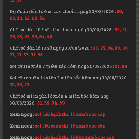
Dự đoán dàn lô 6 số cực chuẩn ngày 30/08/2026 :
80,
62, 10, 45, 60, 54
Chốt số dàn lô 8 số siêu chuẩn ngày 30/08/2026 :
34, 11,
29, 85, 92, 93, 64, 48
Chốt số dàn lô 10 số ngày 30/08/2026 :
00, 75, 34, 89, 08,
22, 13, 53, 31, 38
Soi cầu lô xiên 2 miền bắc hôm nay 30/08/2026 :
21, 08
Soi cầu chuẩn lô xiên 3 miền bắc hôm nay 30/08/2026 :
33, 39, 73
Chốt số miễn phí lô xiên 4 miền bắc hôm nay
30/08/2026 :
31, 36, 94, 99
Xem ngay :
soi cầu bạch thủ lô xsmb cao cấp
Xem ngay :
soi cầu song thủ lô xsmb cao cấp
Xem ngay :
soi cầu bạch thủ lô kép xsmb cao cấp