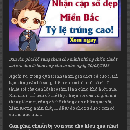
Bạn cần phải bổ sung thêm cho mình những chiến thuật
soi cầu dàn lô hôm nay chuẩn xác. ngày 30/08/2026
Ngoài ra, trong quá trình tham gia chơi cá cược, thì
bạn cũng cần bổ sung thêm cho mình một số chiến
thuật soi cầu dàn lô theo tâm linh cũng khá hiệu quả.
Khi chơi, thì bạn có thể thực hiện soi cầu và giải mã
theo giấc mơ, cũng có thể thông qua những sự vật,
hiện tượng nhìn thấy,… để từ đó cho ra được con số
chuẩn xác nhất.
Cần phải chuẩn bị vốn sao cho hiệu quả nhất