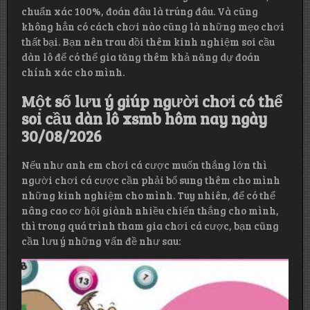
chuẩn xác 100%, đoán đâu là trúng đâu. Và cũng
không hẳn có cách chơi nào cũng là những mẹo chơi
thất bại. Bạn nên trau dồi thêm kinh nghiệm soi cầu
dàn lô để có thể gia tăng thêm khả năng dự đoán
chính xác cho mình.
Một số lưu ý giúp người chơi có thể
soi cầu dàn lô xsmb hôm nay ngày
30/08/2026
Nếu như anh em chơi cá cược muốn thắng lớn thì
người chơi cá cược cần phải bổ sung thêm cho mình
những kinh nghiệm cho mình. Tuy nhiên, để có thể
nâng cao cơ hội giành nhiều chiến thắng cho mình,
thì trong quá trình tham gia chơi cá cược, bạn cũng
cần lưu ý những vấn đề như sau: