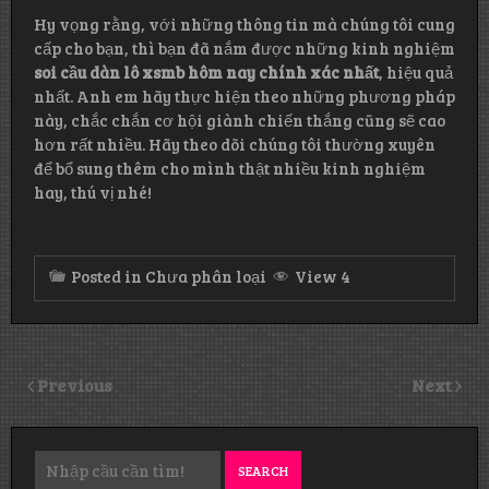
Hy vọng rằng, với những thông tin mà chúng tôi cung
cấp cho bạn, thì bạn đã nắm được những kinh nghiệm
soi cầu dàn lô xsmb hôm nay chính xác nhất
, hiệu quả
nhất. Anh em hãy thực hiện theo những phương pháp
này, chắc chắn cơ hội giành chiến thắng cũng sẽ cao
hơn rất nhiều. Hãy theo dõi chúng tôi thường xuyên
để bổ sung thêm cho mình thật nhiều kinh nghiệm
hay, thú vị nhé!
Posted in Chưa phân loại
View 4
Previous
Next
SEARCH