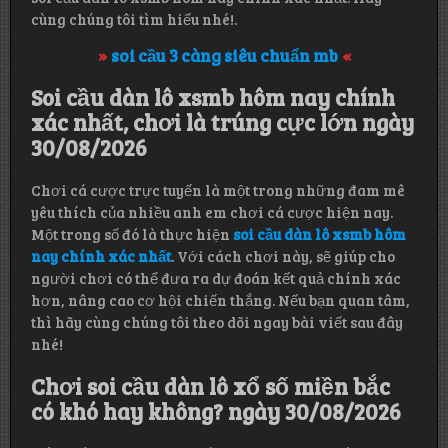
cùng chúng tôi tìm hiểu nhé!.
»
soi cầu 3 càng siêu chuẩn mb
«
Soi cầu dàn lô xsmb hôm nay chính
xác nhất, chơi là trúng cực lớn ngày
30/08/2026
Chơi cá cược trực tuyến là một trong những đam mê
yêu thích của nhiều anh em chơi cá cược hiện nay.
Một trong số đó là thực hiện
soi cầu dàn lô xsmb hôm
nay chính xác nhất
. Với cách chơi này, sẽ giúp cho
người chơi có thể đưa ra dự đoán kết quả chính xác
hơn, nâng cao cơ hội chiến thắng. Nếu bạn quan tâm,
thì hãy cùng chúng tôi theo dõi ngay bài viết sau đây
nhé!
Chơi soi cầu dàn lô xổ số miền bắc
có khó hay không? ngày 30/08/2026