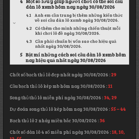
Một số lưu ý giúp người chơi có thể soi cầu
dàn lô xsmb hôm nay ngày 30/08/2026
Anh em cần trang bị thêm những kiến thức
về soi cầu dàn lô xsmb ngày 30/08/2026.
Có thêm cho mình những chiến thuật mỗi
khi chơi lô đề ngày 30/08/2026.
Cần phải chuẩn bị vốn sao cho hiệu quả
nhất ngày 30/08/2026.
Bật mí những cách soi cầu dàn lô xsmb hôm
nay hiệu quả nhất ngày 30/08/2026
Chốt số bạch thủ lô đẹp nhất ngày 30/08/2026 :
29
Cầu bạch thủ lô kép mb hôm nay 30/08/2026 :
11
Song thủ thủ lô miễn phí ngày 30/08/2026 :
34, 29
Dự đoán song thủ lô kép hôm nay 30/08/2026 :
55 – 44
Bạch thủ lô 2 nháy miền bắc 30/08/2026 :
36
Chốt số dàn lô 4 số miễn phí ngày 30/08/2026 :
18, 10,
12, 55