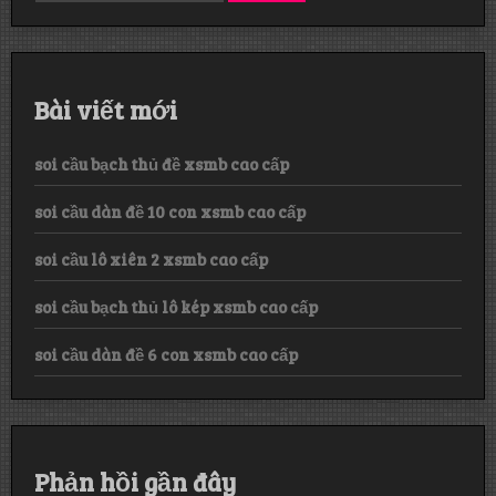
Bài viết mới
soi cầu bạch thủ đề xsmb cao cấp
soi cầu dàn đề 10 con xsmb cao cấp
soi cầu lô xiên 2 xsmb cao cấp
soi cầu bạch thủ lô kép xsmb cao cấp
soi cầu dàn đề 6 con xsmb cao cấp
Phản hồi gần đây