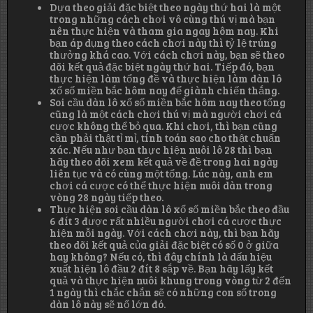
Dựa theo giải đặc biệt theo ngày thứ hai là một
trong những cách chơi vô cùng thú vị mà bạn
nên thực hiện và tham gia ngay hôm nay. Khi
bạn áp dụng theo cách chơi này thì tỷ lệ trúng
thưởng khá cao. Với cách chơi này, bạn sẽ theo
dõi kết quả đặc biệt ngày thứ hai. Tiếp đó, bạn
thực hiện làm tổng đề và thực hiện làm dàn lô
xổ số miền bắc hôm nay để giành chiến thắng.
Soi cầu dàn lô xổ số miền bắc hôm nay theo tổng
cũng là một cách chơi thú vị mà người chơi cá
cược không thể bỏ qua. Khi chơi, thì bạn cũng
cần phải thật tỉ mỉ, tính toán sao cho thật chuẩn
xác. Nếu như bạn thực hiện nuôi lô 28 thì bạn
hãy theo dõi xem kết quả về đề trong hai ngày
liên tục và có cùng một tổng. Lúc này, anh em
chơi cá cược có thể thực hiện nuôi dàn trong
vòng 28 ngày tiếp theo.
Thực hiện soi cầu dàn lô xổ số miền bắc theo đầu
6 đít 3 được rất nhiều người chơi cá cược thực
hiện mỗi ngày. Với cách chơi này, thì bạn hãy
theo dõi kết quả của giải đặc biệt có số 0 ở giữa
hay không? Nếu có, thì đây chính là dấu hiệu
xuất hiện lô đầu 2 đít 8 sắp về. Bạn hãy lấy kết
quả và thực hiện nuôi khung trong vòng từ 2 đến
1 ngày thì chắc chắn sẽ có những con số trong
dàn lô này sẽ nổ lớn đó.