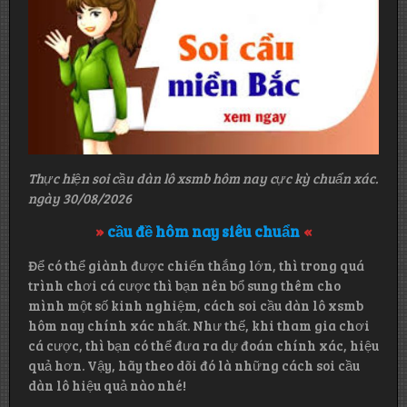
Thực hiện soi cầu dàn lô xsmb hôm nay cực kỳ chuẩn xác.
ngày 30/08/2026
»
cầu đề hôm nay siêu chuẩn
«
Để có thể giành được chiến thắng lớn, thì trong quá
trình chơi cá cược thì bạn nên bổ sung thêm cho
mình một số kinh nghiệm, cách soi cầu dàn lô xsmb
hôm nay chính xác nhất. Như thế, khi tham gia chơi
cá cược, thì bạn có thể đưa ra dự đoán chính xác, hiệu
quả hơn. Vậy, hãy theo dõi đó là những cách soi cầu
dàn lô hiệu quả nào nhé!