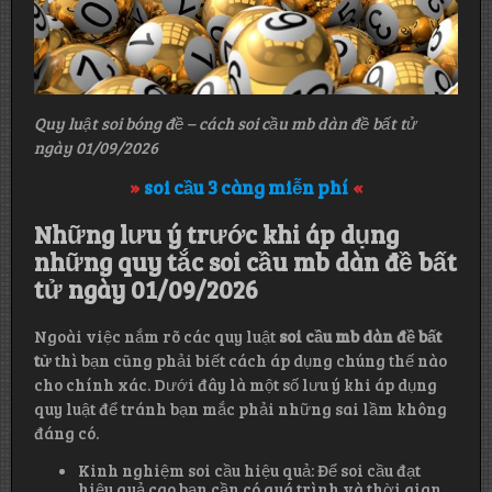
Quy luật soi bóng đề – cách soi cầu mb dàn đề bất tử
ngày 01/09/2026
»
soi cầu 3 càng miễn phí
«
Những lưu ý trước khi áp dụng
những quy tắc soi cầu mb dàn đề bất
tử ngày 01/09/2026
Ngoài việc nắm rõ các quy luật
soi cầu mb dàn đề bất
tử
thì bạn cũng phải biết cách áp dụng chúng thế nào
cho chính xác. Dưới đây là một số lưu ý khi áp dụng
quy luật để tránh bạn mắc phải những sai lầm không
đáng có.
Kinh nghiệm soi cầu hiệu quả: Để soi cầu đạt
hiệu quả cao bạn cần có quá trình và thời gian