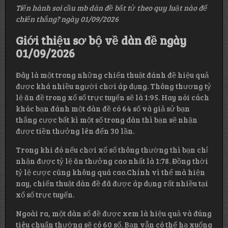
Tiến hành soi cầu mb dàn đề bất tử theo quy luật nào để
chiến thắng? ngày 01/09/2026
Giới thiệu sơ bộ về dàn đề ngày
01/09/2026
Đây là một trong những chiến thuật đánh đề hiệu quả
được khá nhiều người chơi áp dụng. Thông thương tỷ
lệ ăn đề trong xổ số trực tuyến sẽ là 1:95. Hay nói cách
khác bạn đánh một dàn đề có 64 số và giả sử bạn
thắng cược bất kì một số trong dàn thì bạn sẽ nhận
được tiền thưởng lên đến 30 lần.
Trong khi đó nếu chơi xổ số thông thường thì bạn chỉ
nhận được tỷ lệ ăn thưởng cao nhất là 1:78. Đồng thời
tỷ lệ cược cũng không quá cao.Chính vì thế mà hiện
nay, chiến thuật dàn đề đã được áp dụng rất nhiều tại
xổ số trực tuyến.
Ngoài ra, một dàn số đề được xem là hiệu quả và đúng
tiêu chuẩn thường sẽ có 60 số. Bạn vẫn có thể hạ xuống