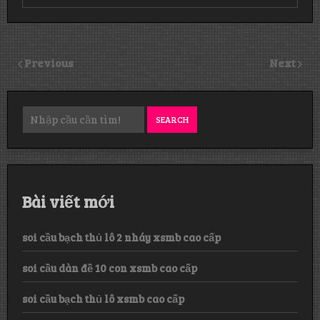
Previous
Next
SEARCH
Bài viết mới
soi cầu bạch thủ lô 2 nháy xsmb cao cấp
soi cầu dàn đề 10 con xsmb cao cấp
soi cầu bạch thủ lô xsmb cao cấp