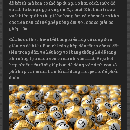
đề bất tử
mà bạn có thể áp dụng. Có hai cách thức đó
chính là bóng ngựa và giải đặc biệt. Khi hôm trước
xuất hiện giả ba thì giả ba bóng âm có xác suất ra khá
cao nên bạn có thể ghép bóng âm với các số giải ba
ghép cầu.
Các bước thực hiện bắt bóng kiểu này vô cùng đơn
giản và dễ hiểu. Bạn chỉ cần ghép dàn tất cả các số đầu
tiên trong dãn và kết hợp với bảng thống kế để tăng
khả năng lựa chọn con số chính xác nhất. Việc kết
hợp nhiều yếu tố sẽ giúp bạn dễ dàng xác định con số
phù hợp với mình hơn là chỉ dùng một yếu tố để phấn
đoán.