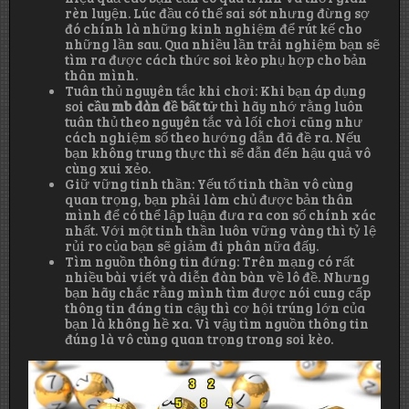
rèn luyện. Lúc đầu có thể sai sót nhưng đừng sợ
đó chính là những kinh nghiệm để rút kế cho
những lần sau. Qua nhiều lần trải nghiệm bạn sẽ
tìm ra được cách thức soi kèo phụ hợp cho bản
thân mình.
Tuân thủ nguyên tắc khi chơi: Khi bạn áp dụng
soi
cầu mb dàn đề bất tử
thì hãy nhớ rằng luôn
tuân thủ theo nguyên tắc và lối chơi cũng như
cách nghiệm số theo hướng dẫn đã đề ra. Nếu
bạn không trung thực thì sẽ dẫn đến hậu quả vô
cùng xui xẻo.
Giữ vững tinh thần: Yếu tố tinh thần vô cùng
quan trọng, bạn phải làm chủ được bản thân
mình để có thể lập luận đưa ra con số chính xác
nhất. Với một tinh thần luôn vững vàng thì tỷ lệ
rủi ro của bạn sẽ giảm đi phân nữa đấy.
Tìm nguồn thông tin đứng: Trên mạng có rất
nhiều bài viết và diễn đàn bàn về lô đề. Nhưng
bạn hãy chắc rằng mình tìm được nói cung cấp
thông tin đáng tin cậy thì cơ hội trúng lớn của
bạn là không hề xa. Vì vậy tìm nguồn thông tin
đúng là vô cùng quan trọng trong soi kèo.