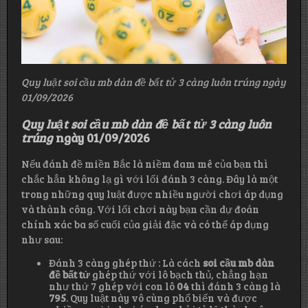
Quy luật soi cầu mb dàn đề bất tử 3 càng luôn trúng ngày
01/09/2026
Quy luật soi cầu mb dàn đề bất tử 3 càng luôn
trúng
ngày 01/09/2026
Nếu đánh đề miền Bắc là niềm đam mê của bạn thì
chắc hẳn không lạ gì với lối đánh 3 càng. Đây là một
trong những quy luật được nhiều người chơi áp dụng
và thành công. Với lối chơi này bạn cần dự đoán
chính xác ba số cuối của giải đặc và có thể áp dụng
như sau:
Đánh 3 càng ghép thứ : Là cách
soi cầu mb dàn
đề bất tử
ghép thứ với lô bạch thủ, chẳng hạn
như thứ 7 ghép với con lô
04
thì đánh 3 càng là
795
. Quy luật này vô cùng phổ biến và được