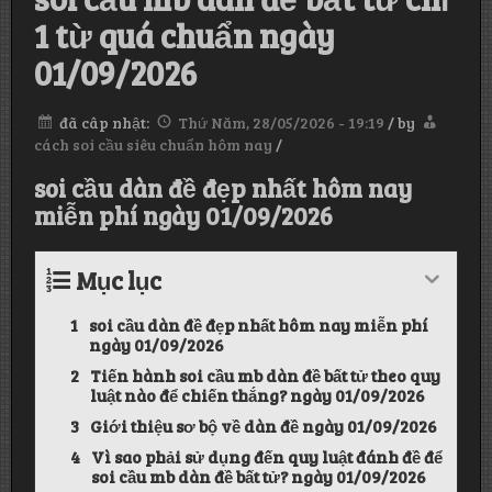
1 từ quá chuẩn ngày
01/09/2026
đã câp nhật:
Thứ Năm, 28/05/2026 - 19:19
/
by
cách soi cầu siêu chuẩn hôm nay
/
soi cầu dàn đề đẹp nhất hôm nay
miễn phí ngày 01/09/2026
Mục lục
soi cầu dàn đề đẹp nhất hôm nay miễn phí
ngày 01/09/2026
Tiến hành soi cầu mb dàn đề bất tử theo quy
luật nào để chiến thắng? ngày 01/09/2026
Giới thiệu sơ bộ về dàn đề ngày 01/09/2026
Vì sao phải sử dụng đến quy luật đánh đề để
soi cầu mb dàn đề bất tử? ngày 01/09/2026