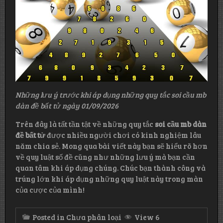
Những lưu ý trước khi áp dụng những quy tắc soi cầu mb
dàn đề bất tử ngày 01/09/2026
Trên đây là tất tần tật về những quy tắc
soi cầu mb dàn
đề bất tử
được nhiều người chơi có kinh nghiệm lâu
năm chia sẻ. Mong qua bài viết này bạn sẽ hiểu rõ hơn
về quy luật số đề cũng như những lưu ý mà bạn cần
quan tâm khi áp dụng chúng. Chúc bạn thành công và
trúng lớn khi áp dụng những quy luật này trong màn
của cược của mình!
Posted in Chưa phân loại
View 6