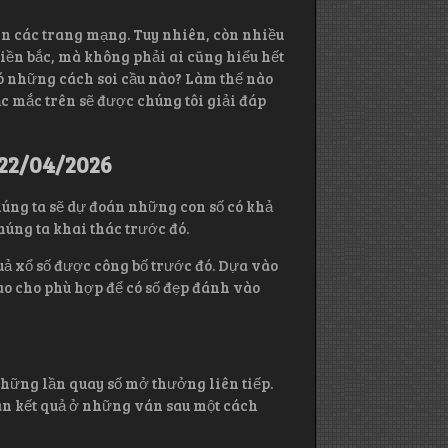
ên các trang mạng. Tuy nhiên, còn nhiều
 miền bắc, mà không phải ai cũng hiểu hết
Có những cách soi cầu nào? Làm thế nào
c mắc trên sẽ được chúng tôi giải đáp
 22/04/2026
chúng ta sẽ dự đoán những con số có khả
húng ta khai thác trước đó.
uả xổ số được công bố trước đó. Dựa vào
sao cho phù hợp để có số đẹp đánh vào
 những lần quay số mở thưởng liên tiếp.
oán kết quả ở những ván sau một cách