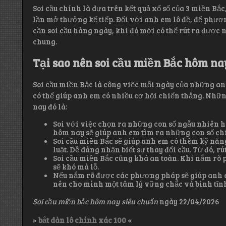
Soi cầu chính là dựa trên kết quả xổ số của 3 miền Bắ
lần mở thưởng kế tiếp. Đối với anh em lô đề, để phươ
cần soi cầu hàng ngày, khi đó mới có thể rút ra được 
chung.
Tại sao nên soi cầu miền Bắc hôm na
Soi cầu miền Bắc là công việc mỗi ngày của những an
có thể giúp anh em có nhiều cơ hội chiến thắng. Nhữn
nay đó là:
Soi với việc chọn ra những con số ngẫu nhiên ha
hôm nay sẽ giúp anh em tìm ra những con số ch
Soi cầu miền Bắc sẽ giúp anh em có thêm kỹ năn
luật. Dễ dàng nhận biết sự thay đổi cầu. Từ đó, r
Soi cầu miền Bắc cũng khá an toàn. Khi nắm rõ 
sẽ khó mà lỗ.
Nếu nắm rõ được các phương pháp sẽ giúp anh em
nên cho mình một tâm lý vững chắc và bình tĩn
Soi cầu miền bắc hôm nay siêu chuẩn
ngày 22/04/2026
»
bắt dàn lô chính xác 100
«