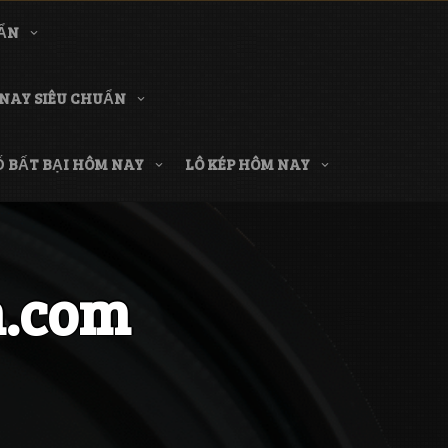
UẨN
 NAY SIÊU CHUẨN
Ố BẤT BẠI HÔM NAY
LÔ KÉP HÔM NAY
n.com