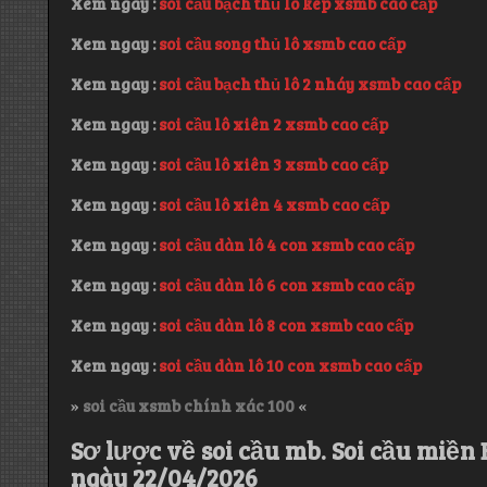
Xem ngay :
soi cầu bạch thủ lô kép xsmb cao cấp
Xem ngay :
soi cầu song thủ lô xsmb cao cấp
Xem ngay :
soi cầu bạch thủ lô 2 nháy xsmb cao cấp
Xem ngay :
soi cầu lô xiên 2 xsmb cao cấp
Xem ngay :
soi cầu lô xiên 3 xsmb cao cấp
Xem ngay :
soi cầu lô xiên 4 xsmb cao cấp
Xem ngay :
soi cầu dàn lô 4 con xsmb cao cấp
Xem ngay :
soi cầu dàn lô 6 con xsmb cao cấp
Xem ngay :
soi cầu dàn lô 8 con xsmb cao cấp
Xem ngay :
soi cầu dàn lô 10 con xsmb cao cấp
»
soi cầu xsmb chính xác 100
«
Sơ lược về soi cầu mb. Soi cầu miền
ngày 22/04/2026