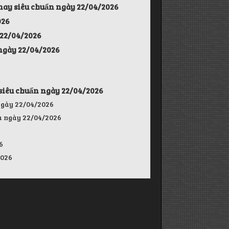
 nay siêu chuẩn ngày 22/04/2026
026
 22/04/2026
ngày 22/04/2026
siêu chuẩn ngày 22/04/2026
 ngày 22/04/2026
ữa ngày 22/04/2026
6
2026