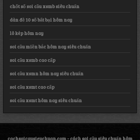
chốt số soi cầu xsmb siêu chuẩn
dàn đề 10 số bất bại hôm nay
lô kép hôm nay
soi cầu miền bắc hôm nay siêu chuẩn
soi cầu xsmb cao cấp
soi cầu xsmn hôm nay siêu chuẩn
soi cầu xsmt cao cấp
soi cầu xsmt hôm nay siêu chuẩn
cachsoicausieuchuan.com - cách soi cầu siêu chuẩn hôm