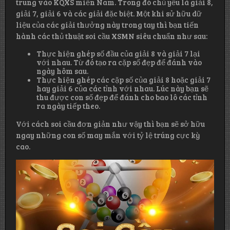
trung vào KQXS miền Nam. Trong đó chủ yếu là giải 8,
giải 7, giải 6 và các giải đặc biệt. Một khi sử hữu dữ
liệu của các giải thưởng này trong tay thì bạn tiến
hành các thủ thuật soi cầu XSMN siêu chuẩn như sau:
Thực hiện ghép số đầu của giải 8 và giải 7 lại
với nhau. Từ đó tạo ra cặp số đẹp để đánh vào
ngày hôm sau.
Thực hiện ghép các cặp số của giải 8 hoặc giải 7
hay giải 6 của các tỉnh với nhau. Lúc này bạn sẽ
thu được con số đẹp để đánh cho bao lô các tỉnh
ra ngày tiếp theo.
Với cách soi cầu đơn giản như vậy thì bạn sẽ sở hữu
ngay những con số may mắn với tỷ lệ trúng cực kỳ
cao.