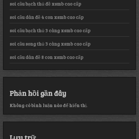
soi cầu bạch thủ đề xsmb cao cấp
soi cầu dàn đề 4 con xsmb cao cấp
soi cầu bạch thủ 3 càng xsmb cao cấp
soi cầu song thủ 3 càng xsmb cao cấp
soi cầu dàn đề 8 con xsmb cao cấp
Phản hồi gần đây
Không có bình luận nào để hiển thị.
Lưu trữ