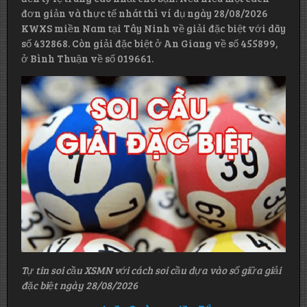
đơn giản và thực tế nhát thì ví dụ ngày 28/08/2026
KWXS miền Nam tại Tây Ninh về giải đặc biệt với dãy
số 432868. Còn giải đặc biệt ở An Giang về số 455899,
ở Bình Thuận về số 019661.
Tự tin soi cầu XSMN với cách soi cầu dựa vào số giữa giải
đặc biệt ngày 28/08/2026