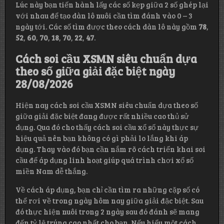
Lúc này bạn tiến hành lấy các số kẹp giữa 2 số ghép lại
với nhau để tạo dàn lô nuôi cần tìm đánh vào 0 – 3
ngày tới. Các số tìm được theo cách dàn lô này gồm
78
,
52
,
60
,
70
,
18
,
70
,
22
,
47
.
Cách soi cầu XSMN siêu chuẩn dựa
theo số giữa giải đặc biệt ngày
28/08/2026
Hiện nay cách soi cầu XSMN siêu chuẩn dựa theo số
giữa giải đặc biệt đang được rất nhiều cao thủ sử
dụng. Qua đó cho thấy cách soi cầu xổ số này thực sự
hiệu quả nên bạn không có gì phải lo lắng khi áp
dụng. Thay vào đó bạn cần nắm rõ cách triển khai soi
cầu để áp dụng linh hoạt giúp quá trình chơi xổ số
miền Nam dễ thắng.
Về cách áp dụng, bạn chỉ cần tìm ra những cặp số có
thể rơi về trong ngày hôm nay giữa giải đặc biệt. Sau
đó thực hiện nuôi trong 2 ngày sau đó đánh sẽ mang
đến tỷ lệ trúng cao nhất cho bạn. Nếu hiểu một cách