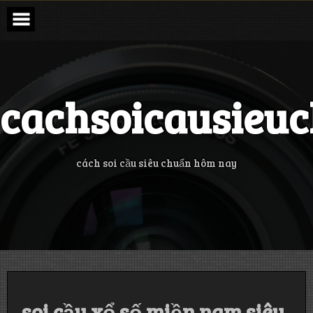
Skip
to
content
cachsoicausieu
cách soi cầu siêu chuẩn hôm nay
soi cầu xổ số miền nam siêu