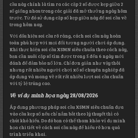
cầu này chính là tìm ra các cặp 2 số được kẹp giữa 2
số giống nhau trong các giải đã mở thưởng ngày hôm
trước. Từ đó sử dụng cặp số kẹp giữa này để soi cầu về
trong hôm nay.
Với dấu hiệu soi cầu rõ ràng, cách soi cầu này hoàn
toàn phù hợp với mọi đối tượng người chơi áp dụng.
Khi thực hiện soi cầu XSMN siêu chuẩn theo cách này,
bạn cần nuôi cặp số tìm được trong 5 đến 6 ngày mới
đánh để đảm bảo nổ lớn. Chỉ đơn giản như vậy thôi
nhưng rất nhiều người chơi xổ số chuyên nghiệp đã
áp dụng và mang về rất rất nhiều lượt soi cầu chuẩn
với tỷ lệ trúng cao.
Về ví dụ minh họa
ngày 28/08/2026
Áp dụng phương pháp soi cầu XSMN siêu chuẩn dựa
vào cầu kẹp số nếu chỉ nắm bắt theo lý thuyết thì có
chút khó hiểu. Do đó bạn có thể tham khảo ví dụ minh
họa chi tiết về cách soi cầu này để hiểu rõ hơn quá
trình triển khai.