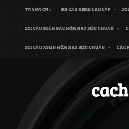
Skip
to
SOI CẦU XSMB CAO CẤP
SO
TRANG CHỦ
content
SOI CẦU MIỀN BẮC HÔM NAY SIÊU CHUẨN
C
SOI CẦU XSMN HÔM NAY SIÊU CHUẨN
CÁC 
cach