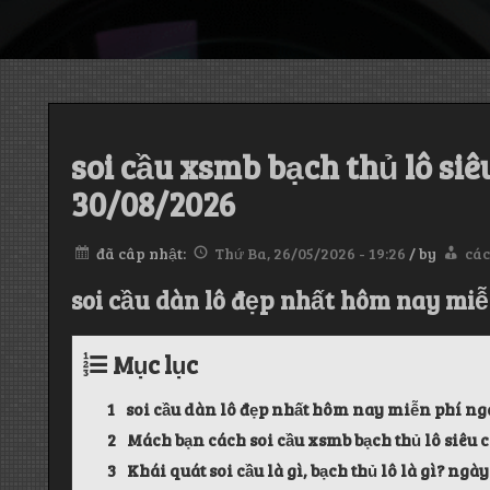
soi cầu xsmb bạch thủ lô si
30/08/2026
đã câp nhật:
Thứ Ba, 26/05/2026 - 19:26
/
by
các
soi cầu dàn lô đẹp nhất hôm nay mi
Mục lục
soi cầu dàn lô đẹp nhất hôm nay miễn phí n
Mách bạn cách soi cầu xsmb bạch thủ lô siêu
Khái quát soi cầu là gì, bạch thủ lô là gì? ng