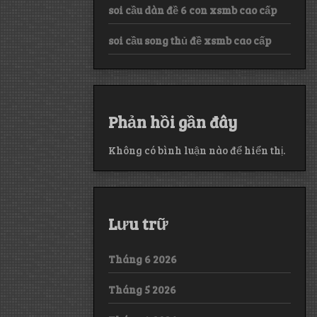
soi cầu dàn đề 6 con xsmb cao cấp
soi cầu song thủ đề xsmb cao cấp
Phản hồi gần đây
Không có bình luận nào để hiển thị.
Lưu trữ
Tháng 6 2026
Tháng 5 2026