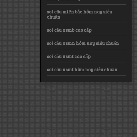
soi cầu miền bắc hôm nay siêu
chuẩn
soi cầu xsmb cao cấp
soi cầu xsmn hôm nay siêu chuẩn
soi cầu xsmt cao cấp
soi cầu xsmt hôm nay siêu chuẩn