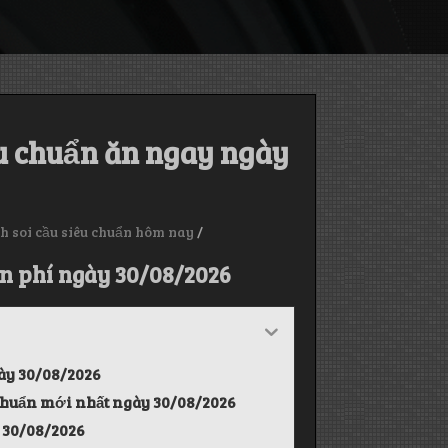
êu chuẩn ăn ngay ngày
h soi cầu siêu chuẩn hôm nay
/
ễn phí ngày 30/08/2026
gày 30/08/2026
 chuẩn mới nhất ngày 30/08/2026
ày 30/08/2026