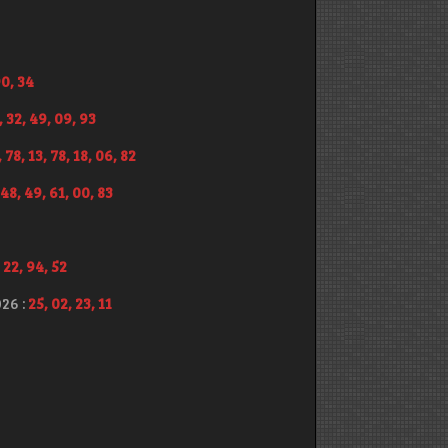
90, 34
, 32, 49, 09, 93
 78, 13, 78, 18, 06, 82
 48, 49, 61, 00, 83
:
22, 94, 52
26 :
25, 02, 23, 11