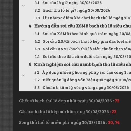
Soi cầu là gì? ngày 30/08/2026
Bạch thủ lô là gì? ngày 30/08/2026
Ưu nhược điểm khi chơi bạch thủ lô ngày 30
Hướng dẫn soi cầu XSMB bạch thủ lô siêu ch
Soi cầu XSMB theo hình quả trám ngày 30/08
Soi cầu XSMB bạch thủ lô kép giải đặc biệt s
Soi cầu XSMB bạch thủ lô siêu chuẩn theo tổ
Soi cầu theo đầu câm đuôi câm ngày 30/08/2
Kinh nghiệm soi cầu xsmb bạch thủ lô siêu 
Áp dụng nhiều phương pháp soi cầu cùng 1 l
Biết quản lý dòng vốn hiệu quả ngày 30/08/2
Chuẩn bị tâm lý vững vàng ngày 30/08/2026
Chốt số bạch thủ lô đẹp nhất ngày 30/08/2026 :
72
Cầu bạch thủ lô kép mb hôm nay 30/08/2026 :
22
Song thủ thủ lô miễn phí ngày 30/08/2026 :
30, 74