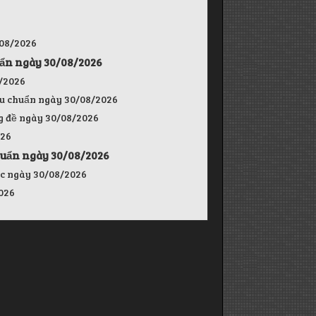
/08/2026
uẩn ngày 30/08/2026
/2026
iêu chuẩn ngày 30/08/2026
ng đề ngày 30/08/2026
026
chuẩn ngày 30/08/2026
úc ngày 30/08/2026
026