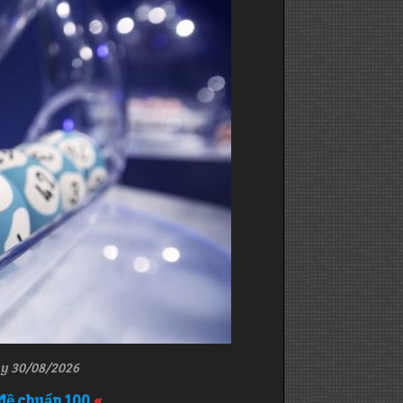
gày 30/08/2026
 đề chuẩn 100
«