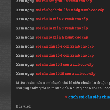
Xem ngay :
soi cầu song thủ lô xsmb cao cấp
Xem ngay :
soi cầu bạch thủ lô 2 nháy xsmb cao cấp
Xem ngay :
soi cầu lô xiên 2 xsmb cao cấp
Xem ngay :
soi cầu lô xiên 3 xsmb cao cấp
Xem ngay :
soi cầu lô xiên 4 xsmb cao cấp
Xem ngay :
soi cầu dàn lô 4 con xsmb cao cấp
Xem ngay :
soi cầu dàn lô 6 con xsmb cao cấp
Xem ngay :
soi cầu dàn lô 8 con xsmb cao cấp
Xem ngay :
soi cầu dàn lô 10 con xsmb cao cấp
Miêu tả: Soi cầu xsmb bạch thủ lô siêu chuẩn là thuật 
sau đây chúng tôi sẽ mang đến những cách soi cầu bạ
»
cách soi cầu siêu ch
Bài viết: