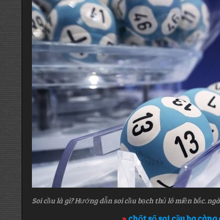
Soi cầu là gì? Hướng dẫn soi cầu bạch thủ lô miền bắc. n
»
chốt số soi cầu ba càng