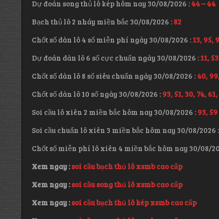
Dự đoán song thủ lô kép hôm nay 30/08/2026 :
44 – 44
Bạch thủ lô 2 nháy miền bắc 30/08/2026 :
82
Chốt số dàn lô 4 số miễn phí ngày 30/08/2026 :
13, 95, 
Dự đoán dàn lô 6 số cực chuẩn ngày 30/08/2026 :
11, 53
Chốt số dàn lô 8 số siêu chuẩn ngày 30/08/2026 :
40, 99,
Chốt số dàn lô 10 số ngày 30/08/2026 :
93, 51, 30, 74, 61,
Soi cầu lô xiên 2 miền bắc hôm nay 30/08/2026 :
93, 59
Soi cầu chuẩn lô xiên 3 miền bắc hôm nay 30/08/2026 
Chốt số miễn phí lô xiên 4 miền bắc hôm nay 30/08/20
Xem ngay :
soi cầu bạch thủ lô xsmb cao cấp
Xem ngay :
soi cầu song thủ lô xsmb cao cấp
Xem ngay :
soi cầu bạch thủ lô kép xsmb cao cấp