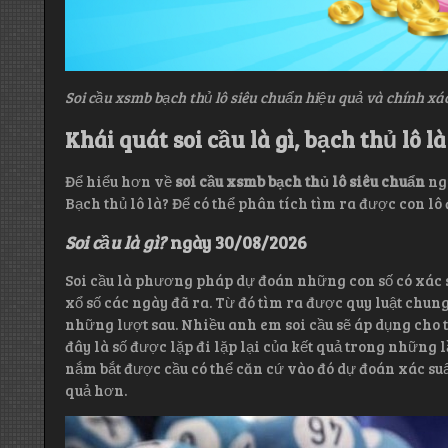
Soi cầu xsmb bạch thủ lô siêu chuẩn hiệu quả và chính x
Khái quát soi cầu là gì, bạch thủ lô l
Để hiểu hơn về
soi cầu xsmb bạch thủ lô siêu chuẩn
ngư
Bạch thủ lô là? Để có thể phân tích tìm ra được con lô
Soi cầu là gì?
ngày 30/08/2026
Soi cầu là phương pháp dự đoán những con số có xác s
xổ số các ngày đã ra. Từ đó tìm ra được quy luật chung
những lượt sau. Nhiều anh em soi cầu sẽ áp dụng cho t
đây là số được lặp đi lặp lại của kết quả trong những
nắm bắt được cầu có thể căn cứ vào đó dự đoán xác suấ
quả hơn.