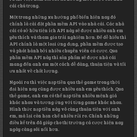
cái chú trọng.
Một trong những xu hướng phổ biến hiện nay đó
chính là cài đặt phần mềm API vào nhà cái. Các nhà
cái có sở hữu tiện ích API này sẽ được nhiều anh em
yêu thích và tham gia trải nghiệm hơn. Để dễ hiểu thì
API chính là một loại ứng dụng, phần mềm được tạo
và phát hành bởi nhiều chuyên viên cá cược. Qua
phần mềm API này thì sản phẩm sẽ được nhà cái
mang đến anh em một cách dễ dàng, thuận tiện và tối
ưu nhất về chất lượng.
Ngoài ra thì việc nạp tiền qua thẻ game trong thời
đại hiện nay cũng được nhiều anh em yêu thích. Qua
thẻ game, anh em có thể nạp tiền nhiều mệnh giá
khác nhau và tương ứng với từng game khác nhau.
Hình thức nạp tiền này vô cùng thuận tiện với anh
em, mà lại còn hạn chế nhiều rủi ro. Chính những
điều kể trên đã giúp cho thị trường cá cược hiện nay
ngày càng sôi nổi hơn.