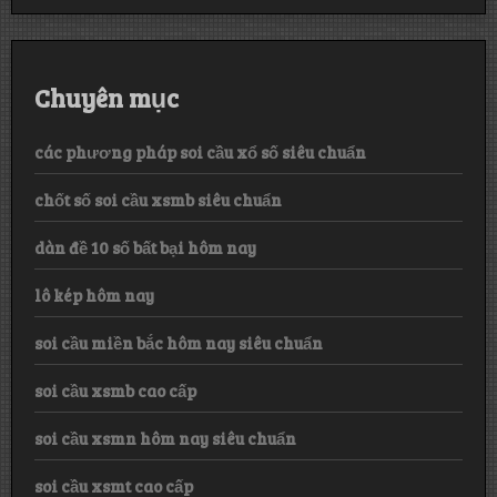
Chuyên mục
các phương pháp soi cầu xổ số siêu chuẩn
chốt số soi cầu xsmb siêu chuẩn
dàn đề 10 số bất bại hôm nay
lô kép hôm nay
soi cầu miền bắc hôm nay siêu chuẩn
soi cầu xsmb cao cấp
soi cầu xsmn hôm nay siêu chuẩn
soi cầu xsmt cao cấp