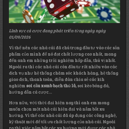
Lĩnh vực cá cược đang phát triển từng ngày ngày
01/09/2026
Vì thế nên các nhà cái đã chú trọng đầu tư vào các sản
phẩm của mình để nó đạt chất lượng cao nhất, mang
đến anh em những trải nghiệm hấp dẫn, thú vị nhất.
Ngoài ra thì các nhà cái còn đầu tư rất nhiều vào các
dịch vụ như hệ thống chăm sóc khách hàng, hệ thống
giao dịch, thanh toàn, diễn đàn chia sẻ các kih
nghiệm
soi cầu xsmb bạch thủ lô,
soi kèo bóng đá,
hướng dẫn cá cược…
Hơn nữa, với thời đại hiện nay thì anh em mong
muốn chọn một nhà cái hiện đại và nắm bắt xu
hướng. Vì thế các nhà cái đã áp dụng các công nghệ,
kỹ thuật mới để tối ưu chất lượng của nhà cái. Ngoài
ra thì việc nắm bắt các xu hướng mới được các nhà