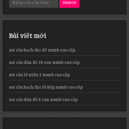
SEARCH
Bài viết mới
soi cầu bạch thủ đề xsmb cao cấp
soi cầu dàn đề 10 con xsmb cao cấp
soi cầu lô xiên 2 xsmb cao cấp
soi cầu bạch thủ lô kép xsmb cao cấp
soi cầu dàn đề 6 con xsmb cao cấp