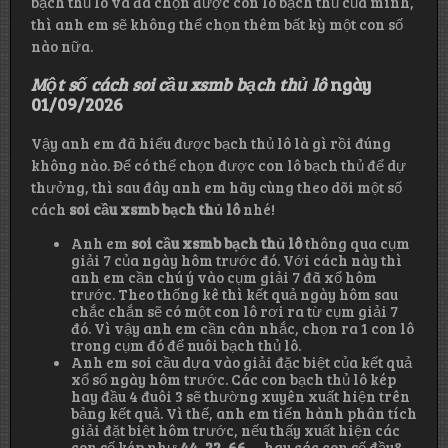
bạch thủ lô và đã chọn được con lô bạch thủ của mình,
thì anh em sẽ không thể chọn thêm bất kỳ một con số
nào nữa.
Một số cách soi cầu xsmb bạch thủ lô
ngày
01/09/2026
Vậy anh em đã hiểu được bạch thủ lô là gì rồi đúng
không nào. Để có thể chọn được con lô bạch thủ để dự
thưởng, thì sau đây anh em hãy cùng theo dõi một số
cách
soi cầu xsmb bạch thủ lô
nhé!
Anh em
soi cầu xsmb bạch thủ lô
thông qua cụm
giải 7 của ngày hôm trước đó. Với cách này thì
anh em cần chú ý vào cụm giải 7 đã xổ hôm
trước. Theo thống kê thì kết quả ngày hôm sau
chắc chắn sẽ có một con lô rơi ra từ cụm giải 7
đó. Vì vậy anh em cần cân nhắc, chọn ra 1 con lô
trong cụm đó để nuôi bạch thủ lô.
Anh em soi cầu dựa vào giải đặc biệt của kết quả
xổ số ngày hôm trước. Các con bạch thủ lô kép
hay đầu 4 đuôi 3 sẽ thường xuyên xuất hiện trên
bảng kết quả. Vì thế, anh em tiến hành phân tích
giải đặt biệt hôm trước, nếu thấy xuất hiện các
con số kép như
44
,
22
,
66
,… hay các con số đầu8