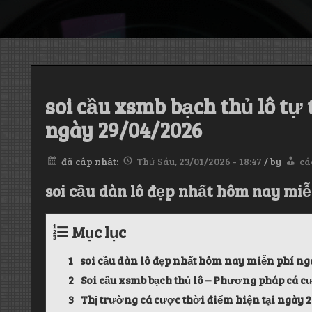
soi cầu xsmb bạch thủ lô tự 
ngày 29/04/2026
đã câp nhật:
Thứ Sáu, 23/01/2026 - 18:47
/
by
cá
soi cầu dàn lô đẹp nhất hôm nay mi
Mục lục
soi cầu dàn lô đẹp nhất hôm nay miễn phí n
Soi cầu xsmb bạch thủ lô – Phương pháp cá c
Thị trường cá cược thời điểm hiện tại ngày 