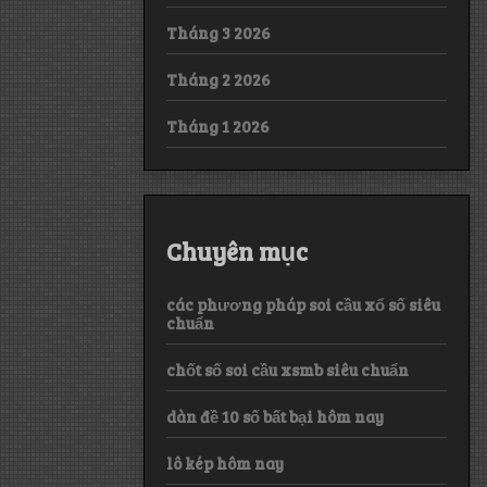
Tháng 3 2026
Tháng 2 2026
Tháng 1 2026
Chuyên mục
các phương pháp soi cầu xổ số siêu
chuẩn
chốt số soi cầu xsmb siêu chuẩn
dàn đề 10 số bất bại hôm nay
lô kép hôm nay