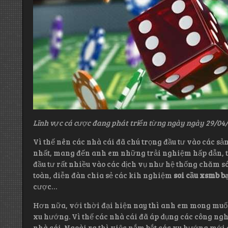
Lĩnh vực cá cược đang phát triển từng ngày ngày 29/04
Vì thế nên các nhà cái đã chú trọng đầu tư vào các s
nhất, mang đến anh em những trải nghiệm hấp dẫn, thú
đầu tư rất nhiều vào các dịch vụ như hệ thống chăm s
toàn, diễn đàn chia sẻ các kih nghiệm
soi cầu xsmb bạ
cược…
Hơn nữa, với thời đại hiện nay thì anh em mong muố
xu hướng. Vì thế các nhà cái đã áp dụng các công nghệ
nhà cái. Ngoài ra thì việc nắm bắt các xu hướng mới 