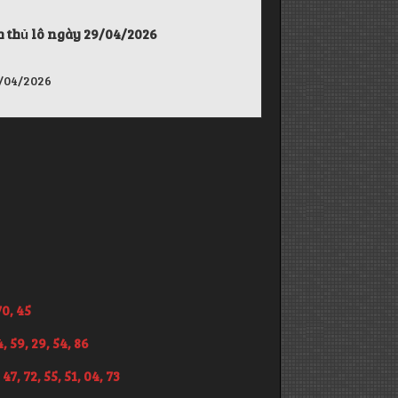
h thủ lô ngày 29/04/2026
9/04/2026
70, 45
4, 59, 29, 54, 86
 47, 72, 55, 51, 04, 73