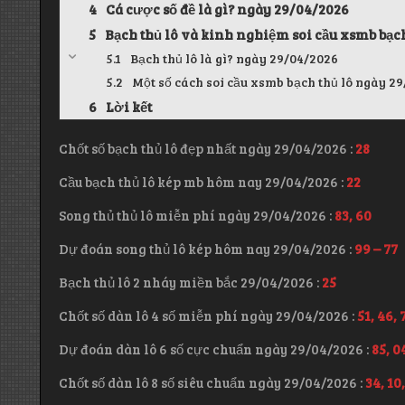
Cá cược số đề là gì? ngày 29/04/2026
Bạch thủ lô và kinh nghiệm soi cầu xsmb bạc
Bạch thủ lô là gì? ngày 29/04/2026
Một số cách soi cầu xsmb bạch thủ lô ngày 2
Lời kết
Chốt số bạch thủ lô đẹp nhất ngày 29/04/2026 :
28
Cầu bạch thủ lô kép mb hôm nay 29/04/2026 :
22
Song thủ thủ lô miễn phí ngày 29/04/2026 :
83, 60
Dự đoán song thủ lô kép hôm nay 29/04/2026 :
99 – 77
Bạch thủ lô 2 nháy miền bắc 29/04/2026 :
25
Chốt số dàn lô 4 số miễn phí ngày 29/04/2026 :
51, 46, 
Dự đoán dàn lô 6 số cực chuẩn ngày 29/04/2026 :
85, 0
Chốt số dàn lô 8 số siêu chuẩn ngày 29/04/2026 :
34, 10,