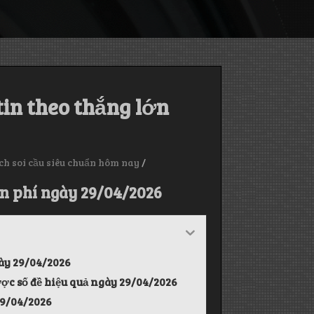
tin theo thắng lớn
ch soi cầu siêu chuẩn hôm nay
/
ễn phí ngày 29/04/2026
gày 29/04/2026
ược số đề hiệu quả ngày 29/04/2026
29/04/2026