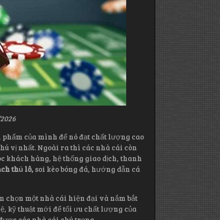
/2026
ản phẩm của mình để nó đạt chất lượng cao
 vị nhất. Ngoài ra thì các nhà cái còn
óc khách hàng, hệ thống giao dịch, thanh
ch thủ lô,
soi kèo bóng đá, hướng dẫn cá
n chọn một nhà cái hiện đại và nắm bắt
, kỹ thuật mới để tối ưu chất lượng của
được các nhà cái chú trọng.