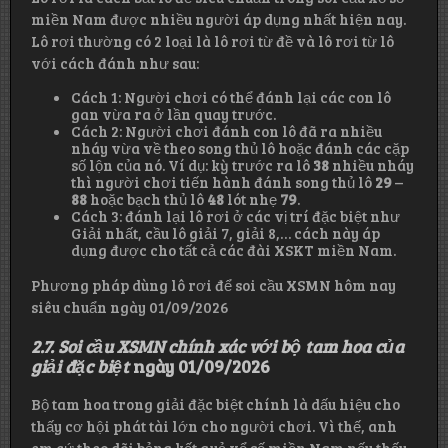
miền Nam được nhiều người áp dụng nhất hiện nay.
Lô rơi thường có 2 loại là lô rơi từ đề và lô rơi từ lô
với cách đánh như sau:
Cách 1: Người chơi có thể đánh lại các con lô
gan vừa ra ở lần quay trước.
Cách 2: Người chơi đánh con lô đã ra nhiều
nháy vừa về theo song thủ lô hoặc đánh các cặp
số lộn của nó. Ví dụ: kỳ trước ra lô
38
nhiều nháy
thì người chơi tiến hành đánh song thủ lô
29
–
88
hoặc bạch thủ lô
48
lót nhẹ
79
.
Cách 3: đánh lại lô rơi ở các vị trí đặc biệt như
Giải nhất, cầu lô giải 7, giải 8,… cách này áp
dụng được cho tất cả các đài XSKT miền Nam.
Phương pháp dùng lô rơi để soi cầu XSMN hôm nay
siêu chuẩn ngày 01/09/2026
2.7. Soi cầu XSMN chính xác với bộ tam hoa của
giải đặc biệt
ngày 01/09/2026
Bộ tam hoa trong giải đặc biệt chính là dấu hiệu cho
thấy cơ hội phát tài lớn cho người chơi. Vì thế, anh