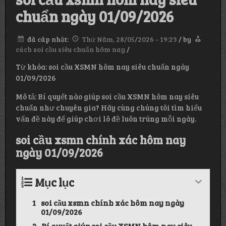
chuẩn ngày 01/09/2026
đã câp nhật:
Thứ Năm, 28/05/2026 - 19:23
/
by
cách soi cầu siêu chuẩn hôm nay
/
Từ khóa: soi cầu XSMN hôm nay siêu chuẩn ngày
01/09/2026
Mô tả: Bí quyết nào giúp soi cầu XSMN hôm nay siêu
chuẩn như chuyên gia? Hãy cùng chúng tôi tìm hiểu
vấn đề này để giúp chơi lô đề luôn trúng mỗi ngày.
soi cầu xsmn chính xác hôm nay
ngày 01/09/2026
Mục lục
soi cầu xsmn chính xác hôm nay ngày
01/09/2026
Bí quyết giúp soi cầu XSMN hôm nay siêu