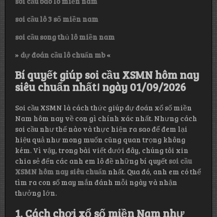
soi cầu bao lô miền nam
soi cầu lô 3 số miền nam
soi cầu song thủ lô miền nam
»
dự đoán cầu lô chuẩn mb
«
Bí quyết giúp soi cầu XSMN hôm nay
siêu chuẩn nhất! ngày 01/09/2026
Soi cầu XSMN là cách thức giúp dự đoán xổ số miền
Nam hôm nay về con gì chính xác nhất. Nhưng cách
soi cầu như thế nào và thực hiện ra sao để đem lại
hiệu quả như mong muốn cũng quan trọng không
kém. Vì vậy, trong bài viết dưới đây, chúng tôi xin
chia sẻ đến các anh em lô đề những bí quyết
soi cầu
XSMN hôm nay siêu chuẩn
nhất. Qua đó, anh em có thể
tìm ra con số may mắn đánh mỗi ngày và nhận
thưởng lớn.
1. Cách chơi xổ số miền Nam như