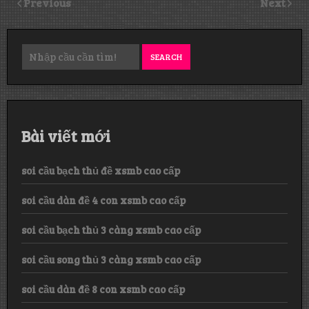
Previous
Next
SEARCH
Bài viết mới
soi cầu bạch thủ đề xsmb cao cấp
soi cầu dàn đề 4 con xsmb cao cấp
soi cầu bạch thủ 3 càng xsmb cao cấp
soi cầu song thủ 3 càng xsmb cao cấp
soi cầu dàn đề 8 con xsmb cao cấp