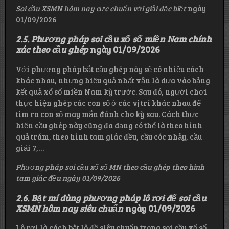
Soi cầu XSMN hôm nay cực chuẩn với giải đặc biệt
ngày
01/09/2026
2.5. Phương pháp soi cầu xổ số miền Nam chính
xác theo cầu ghép
ngày 01/09/2026
Với phương pháp bắt cầu ghép này sẽ có nhiều cách
khác nhau, nhưng hiệu quả nhất vẫn là dựa vào bảng
kết quả xổ số miền Nam kỳ trước. Sau đó, người chơi
thực hiện ghép các con số ở các vị trí khác nhau để
tìm ra con số may mắn đánh cho kỳ sau. Cách thực
hiện cầu ghép này cũng đa dạng có thể là theo hình
quả trám, theo hình tam giác đều, cầu cóc nhảy, cầu
giải 7,…
Phương pháp soi cầu xổ số MN theo cầu ghép theo hình
tam giác đều ngày 01/09/2026
2.6. Bật mí dùng phương pháp lô rơi để soi cầu
XSMN hôm nay siêu chuẩn
ngày 01/09/2026
Lô rơi là cách bắt lô đề siêu chuẩn trong soi cầu xổ số