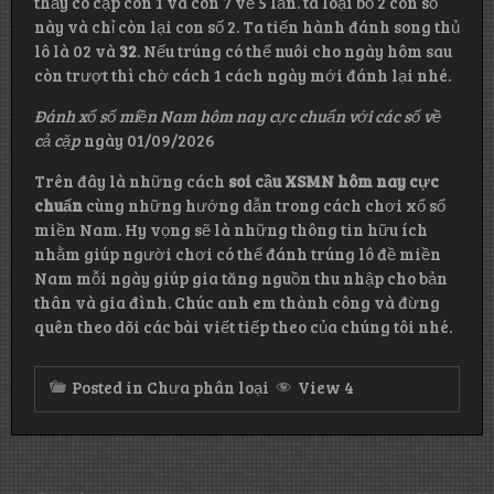
thấy có cặp con 1 và con 7 về 5 lần. ta loại bỏ 2 con số
này và chỉ còn lại con số 2. Ta tiến hành đánh song thủ
lô là 02 và
32
. Nếu trúng có thể nuôi cho ngày hôm sau
còn trượt thì chờ cách 1 cách ngày mới đánh lại nhé.
Đánh xổ số miền Nam hôm nay cực chuẩn với các số về
cả cặp
ngày 01/09/2026
Trên đây là những cách
soi cầu XSMN hôm nay cực
chuẩn
cùng những hướng dẫn trong cách chơi xổ sổ
miền Nam. Hy vọng sẽ là những thông tin hữu ích
nhằm giúp người chơi có thể đánh trúng lô đề miền
Nam mỗi ngày giúp gia tăng nguồn thu nhập cho bản
thân và gia đình. Chúc anh em thành công và đừng
quên theo dõi các bài viết tiếp theo của chúng tôi nhé.
Posted in Chưa phân loại
View 4