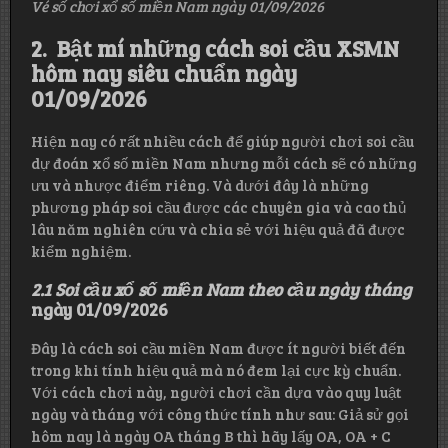
Vé số chơi xổ số miền Nam ngày 01/09/2026
2. Bật mí những cách soi cầu XSMN
hôm nay siêu chuẩn ngày
01/09/2026
Hiện nay có rất nhiều cách để giúp người chơi soi cầu
dự đoán xổ số miền Nam nhưng mỗi cách sẽ có những
ưu và nhược điểm riêng. Và dưới đây là những
phương pháp soi cầu được các chuyên gia và cao thủ
lâu năm nghiên cứu và chia sẻ với hiệu quả đã được
kiểm nghiệm.
2.1 Soi cầu xổ số miền Nam theo cầu ngày tháng
ngày 01/09/2026
Đây là cách soi cầu miền Nam được ít người biết đến
trong khi tính hiệu quả mà nó đem lại cực kỳ chuẩn.
Với cách chơi này, người chơi cần dựa vào quy luật
ngày và tháng với công thức tính như sau: Giả sử gọi
hôm nay là ngày OA tháng B thì hãy lấy OA, OA + C