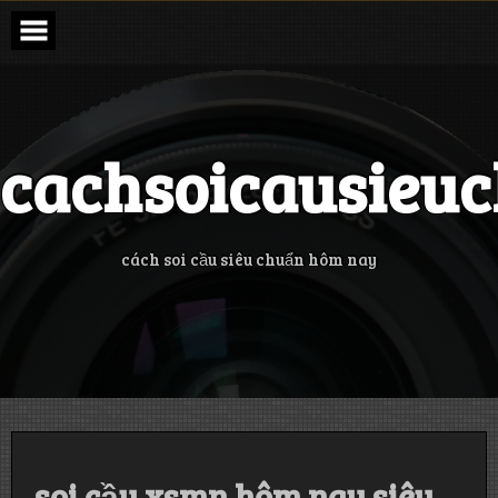
Skip
to
content
cachsoicausieu
cách soi cầu siêu chuẩn hôm nay
soi cầu xsmn hôm nay siêu