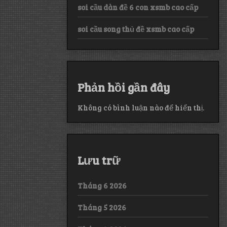
soi cầu dàn đề 6 con xsmb cao cấp
soi cầu song thủ đề xsmb cao cấp
Phản hồi gần đây
Không có bình luận nào để hiển thị.
Lưu trữ
Tháng 6 2026
Tháng 5 2026