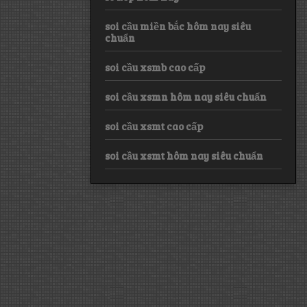
soi cầu miền bắc hôm nay siêu
chuẩn
soi cầu xsmb cao cấp
soi cầu xsmn hôm nay siêu chuẩn
soi cầu xsmt cao cấp
soi cầu xsmt hôm nay siêu chuẩn