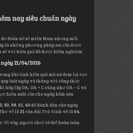
hôm nay siêu chuẩn ngày
ầu dự đoán xổ số miền Nam nhưng mỗi
ây là những phương pháp soi cầu được
a sẻ với hiệu quả đã được kiểm nghiệm.
ngày 21/04/2026
trong khi tính hiệu quả mà nó đem lại cực
 quy luật ngày và tháng với công thức
thì hãy lấy OA, OA + C cũng như OA – C và
hực hiện nuôi cầu cho ngày hôm sau.
0
,
83
,
98
,
61
,
40
để đánh dàn cho ngày
 Thơ về lô
21
còn đài Trà Vinh về lô
64
.
c. Vì vậy, người chơi có thể hoàn toàn