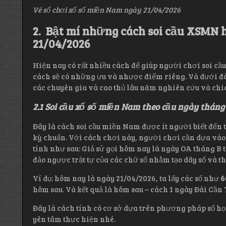
Vé số chơi xổ số miền Nam ngày 21/04/2026
2. Bật mí những cách soi cầu XSMN 
21/04/2026
Hiện nay có rất nhiều cách để giúp người chơi soi c
cách sẽ có những ưu và nhược điểm riêng. Và dưới đ
các chuyên gia và cao thủ lâu năm nghiên cứu và chi
2.1 Soi cầu xổ số miền Nam theo cầu ngày tháng
Đây là cách soi cầu miền Nam được ít người biết đến 
kỳ chuẩn. Với cách chơi này, người chơi cần dựa vào
tính như sau: Giả sử gọi hôm nay là ngày OA tháng B 
đảo ngược trật tự của các chữ số nhằm tạo dãy số và t
Ví dụ: hôm nay là ngày 21/04/2026, ta lấy các số như
6
hôm sau. Và kết quả là hôm sau – cách 1 ngày Đài Cần
Đây là cách tính có cơ sở dựa trên phương pháp số họ
yên tâm thực hiện nhé.