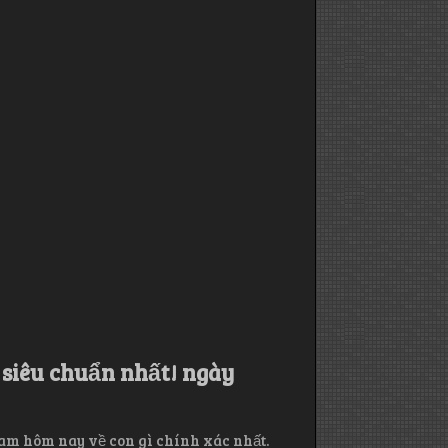
 siêu chuẩn nhất! ngày
am hôm nay về con gì chính xác nhất.