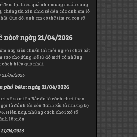
 để đem lại hiệu quả như mong muốn cũng
, chúng tôi xin chia sẻ đến các anh em lô
hất. Qua đó, anh em có thể tìm ra con số
ế nào? ngày 21/04/2026
ôm nay siêu chuẩn thì mỗi người chơi bắt
m sao cho đúng. Để từ đó mới có những
 cách hiệu quả nhất.
 21/04/2026
m phổ biến:
ngày 21/04/2026
ơi xổ số miền Bắc đó là cách chơi theo
 gọi là đánh tài còn đánh xỉu là những bộ
 76. Hiện nay, những cách chơi xổ số
ánh lô xiên.
 21/04/2026