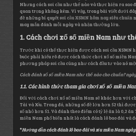
Nhưng cách soi cầu như thế nào và thực hiện ra sao
quan trọng không kém. Vì vậy, trong bài viết dưới đây
đề những bí quyết
soi cầu XSMN hôm nay siêu chuẩn
n
may mắn đánh mỗi ngày và nhận thưởng lớn.
1. Cách chơi xổ số miền Nam như th
Trước khi có thể thực hiện được cách soi cầu XSMN h
buộc phải hiểu rõ được cách thức chơi xổ số miền Na
phương pháp soi cầu cũng như cách đầu tư vào nó một
Cách đánh xổ số miền Nam như thế nào cho chuẩn? ngày
1.1. Các hình thức tham gia chơi xổ số miền Na
Đối với cách chơi xổ số miền Nam sẽ khác hơn với ch
Tài và Xỉu. Trong đó, những số đề lớn hơn 52 thì được
số nhỏ hơn 51. Và đánh theo điểm có tỷ lệ ăn là 0,2 ăn
miền Nam phổ biến nhất là cách đánh lô bao đài và đ
*
Hướng dẫn cách đánh lô bao đài và xỉu miền Nam ngày