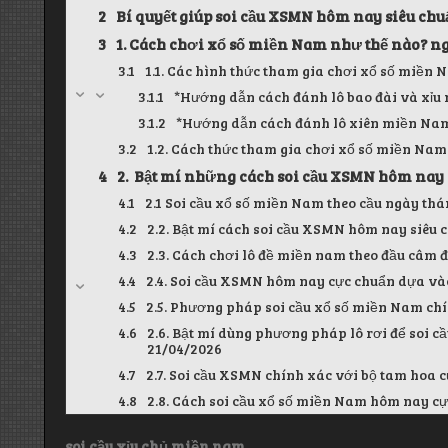
Bí quyết giúp soi cầu XSMN hôm nay siêu chu
1. Cách chơi xổ số miền Nam như thế nào? n
1.1. Các hình thức tham gia chơi xổ số miền
*Hướng dẫn cách đánh lô bao đài và xỉ
*Hướng dẫn cách đánh lô xiên miền Nam
1.2. Cách thức tham gia chơi xổ số miền Na
2. Bật mí những cách soi cầu XSMN hôm nay 
2.1 Soi cầu xổ số miền Nam theo cầu ngày th
2.2. Bật mí cách soi cầu XSMN hôm nay siêu
2.3. Cách chơi lô đề miền nam theo đầu câm 
2.4. Soi cầu XSMN hôm nay cực chuẩn dựa vào
2.5. Phương pháp soi cầu xổ số miền Nam ch
2.6. Bật mí dùng phương pháp lô rơi để soi
21/04/2026
2.7. Soi cầu XSMN chính xác với bộ tam hoa c
2.8. Cách soi cầu xổ số miền Nam hôm nay cự
soi cầu xỉu chủ miền nam