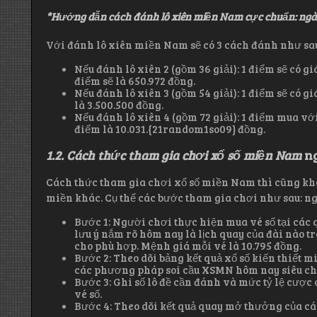
*Hướng dẫn cách đánh lô xiên miền Nam cực chuẩn: ngà
Với đánh lô xiên miền Nam sẽ có 3 cách đánh như sa
Nếu đánh lô xiên 2 (gồm 36 giải): 1 điểm sẽ có giá
điểm sẽ là 650.972 đồng.
Nếu đánh lô xiên 3 (gồm 54 giải): 1 điểm sẽ có gi
là 3.500.500 đồng.
Nếu đánh lô xiên 4 (gồm 72 giải): 1 điểm mua với 
điểm là 10.031.{21random1so09} đồng.
1.2. Cách thức tham gia chơi xổ số miền Nam
ng
Cách thức tham gia chơi xổ số miền Nam thì cũng khô
miền khác. Cụ thể các bước tham gia chơi như sau: n
Bước 1: Người chơi thực hiện mua vé số tại các 
lưu ý nắm rõ hôm nay là lịch quay của đài nào t
cho phù hợp. Mệnh giá mỗi vé là 10.795 đồng.
Bước 2: Theo dõi bảng kết quả xổ số kiến thiết 
các phương pháp soi cầu XSMN hôm nay siêu chuẩ
Bước 3: Ghi số lô đề cần đánh và mức tỷ lệ cược
vé số.
Bước 4: Theo dõi kết quả quay mở thưởng của các