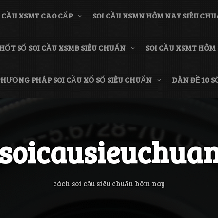
I CẦU XSMT CAO CẤP
SOI CẦU XSMN HÔM NAY SIÊU CH
HỐT SỐ SOI CẦU XSMB SIÊU CHUẨN
SOI CẦU XSMT HÔM
PHƯƠNG PHÁP SOI CẦU XỔ SỐ SIÊU CHUẨN
DÀN ĐỀ 10 S
soicausieuchua
cách soi cầu siêu chuẩn hôm nay