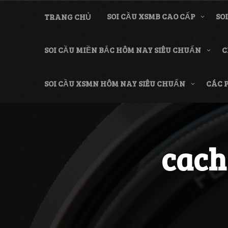
Skip
to
SOI CẦU XSMB CAO CẤP
SO
TRANG CHỦ
content
SOI CẦU MIỀN BẮC HÔM NAY SIÊU CHUẨN
C
SOI CẦU XSMN HÔM NAY SIÊU CHUẨN
CÁC 
cach