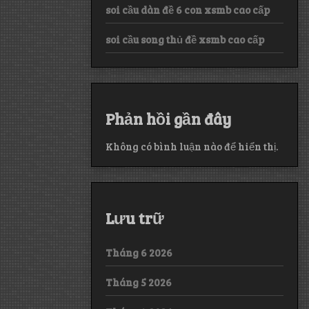
soi cầu dàn đề 6 con xsmb cao cấp
soi cầu song thủ đề xsmb cao cấp
Phản hồi gần đây
Không có bình luận nào để hiển thị.
Lưu trữ
Tháng 6 2026
Tháng 5 2026