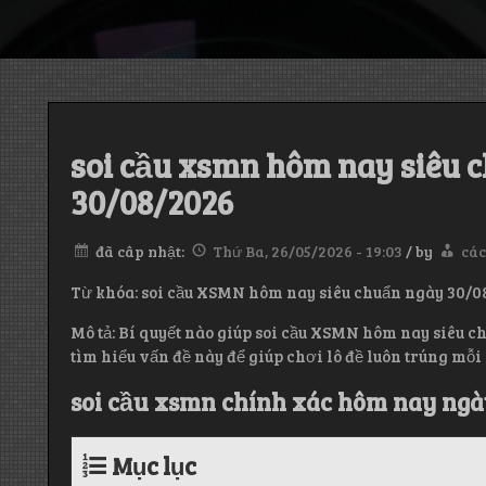
soi cầu xsmn hôm nay siêu 
30/08/2026
đã câp nhật:
Thứ Ba, 26/05/2026 - 19:03
/
by
các
Từ khóa: soi cầu XSMN hôm nay siêu chuẩn ngày 30/0
Mô tả: Bí quyết nào giúp soi cầu XSMN hôm nay siêu 
tìm hiểu vấn đề này để giúp chơi lô đề luôn trúng mỗi
soi cầu xsmn chính xác hôm nay ngà
Mục lục