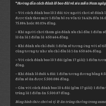
*
Hướng dẫn cách đánh lô bao đài và xỉu miền Nam ngày
– Với cách đánh bao lô 2 đài: tức người chơi sẽ đánh 
được tính theo mức 1 điểm bỏ ra vốn từ 14.424 đến 16.
75.884 hoặc 80.034 đồng.
– Khi người chơi tham gia đánh xỉu chủ đầu: 1 điểm sẽ
lệ ăn là 1 điểm là 650.464 đồng.
– Khi đánh xỉu chủ đuôi: 1 điểm sẽ tương ứng với số t
cũng tương tự như xỉu chủ đầu là 1 ăn 650.404 đồng.
– Với cách đánh bao lô 3 đài (gồm 17 giải): 1 điểm tươn
đồng.
– Khi đánh lô đuôi 4 đài: 1 điểm tương đương bằng 8.58
điểm sẽ ăn được 5.500.086 đồng.
– Còn với cách đánh bao lô 4 đài (gồm 17 giải): 1 điểm
trúng là 1 điểm ăn 5.500.87 đồng.
Bảng hình thức chơi và tỷ lệ ăn trúng thưởng trong xsm