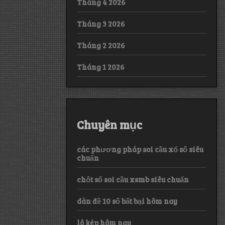
Tháng 4 2026
Tháng 3 2026
Tháng 2 2026
Tháng 1 2026
Chuyên mục
các phương pháp soi cầu xổ số siêu
chuẩn
chốt số soi cầu xsmb siêu chuẩn
dàn đề 10 số bất bại hôm nay
lô kép hôm nay