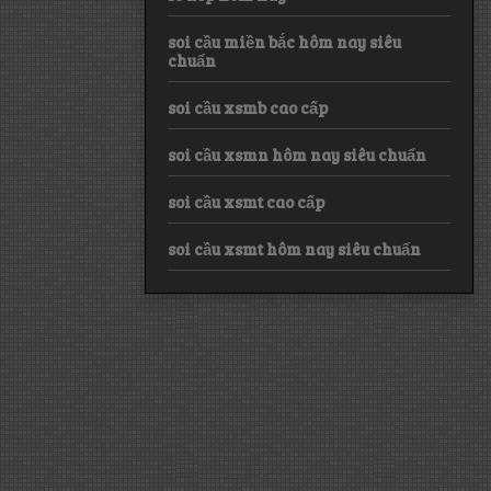
soi cầu miền bắc hôm nay siêu
chuẩn
soi cầu xsmb cao cấp
soi cầu xsmn hôm nay siêu chuẩn
soi cầu xsmt cao cấp
soi cầu xsmt hôm nay siêu chuẩn