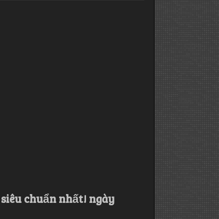
 siêu chuẩn nhất! ngày