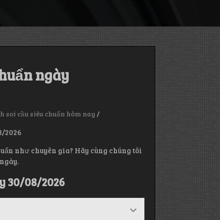
chuẩn ngày
h soi cầu siêu chuẩn hôm nay
/
8/2026
chuẩn như chuyên gia? Hãy cùng chúng tôi
 ngày.
y 30/08/2026