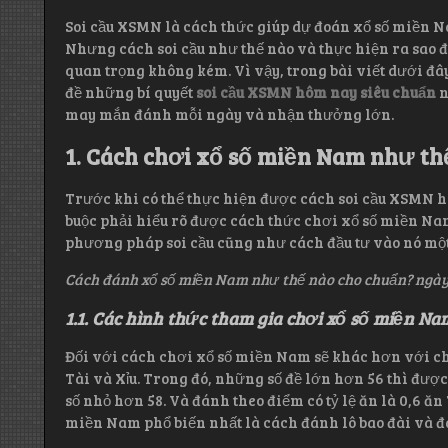
Soi cầu XSMN là cách thức giúp dự đoán xổ số miền N
Nhưng cách soi cầu như thế nào và thực hiện ra sao
quan trọng không kém. Vì vậy, trong bài viết dưới đây
đề những bí quyết
soi cầu XSMN hôm nay siêu chuẩn
n
may mắn đánh mỗi ngày và nhận thưởng lớn.
1. Cách chơi xổ số miền Nam như th
Trước khi có thể thực hiện được cách soi cầu XSMN h
buộc phải hiểu rõ được cách thức chơi xổ số miền Na
phương pháp soi cầu cũng như cách đầu tư vào nó một
Cách đánh xổ số miền Nam như thế nào cho chuẩn? ngày
1.1. Các hình thức tham gia chơi xổ số miền Na
Đối với cách chơi xổ số miền Nam sẽ khác hơn với ch
Tài và Xỉu. Trong đó, những số đề lớn hơn 56 thì được
số nhỏ hơn 58. Và đánh theo điểm có tỷ lệ ăn là 0,6 ă
miền Nam phổ biến nhất là cách đánh lô bao đài và đ