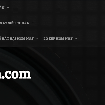
UẨN
 NAY SIÊU CHUẨN
Ố BẤT BẠI HÔM NAY
LÔ KÉP HÔM NAY
n.com