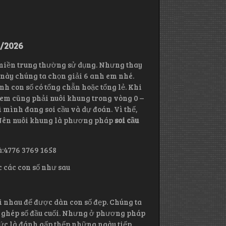
4/2026
miền trung thường sử dụng. Nhưng thay
 này chúng ta chọn giải 6 anh em nhé.
h con số có tổng chẵn hoặc tổng lẻ. Khi
 em cũng phải nuôi khung trong vòng 0 –
ì mình đang soi cầu và dự đoán. Vì thế,
. Nên nuôi khung là phương pháp
soi cầu
à:4776 3769 1658
 các con số như sau
i nhau để được dàn con số đẹp. Chúng ta
 ghép số đầu cuối. Nhưng ở phương pháp
tức là đánh gấp thếp những ngày tiếp