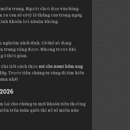
 số miền trung. Người chơi dựa vào bảng
 ra con số có tỷ lệ thắng cao trong ngày.
 mình khoản lợi nhuận khủng.
h nghiệm nhất định. Có thể sử dụng
ền trung cũng được. Nhưng trước khi
g 1 thời gian.
 Chi tiết cách thức
soi cầu xsmt hôm nay
ây. Trước tiên chúng ta cùng đi tìm hiểu
xsmn nhé!
/2026
em lại cho chúng ta một khoản tiền thưởng
miền trên toàn quốc thì xổ số miền nào