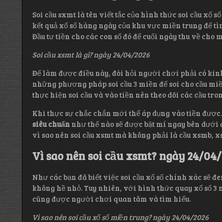
Soi cầu sxmt là tên viết tắc của hình thức soi cầu xổ
kết quả xổ số hàng ngày của khu vực miền trung để tìm
Đầu tư tiền cho các con số đó để cuối ngày thu về cho
Soi cầu xsmt là gì? ngày 24/04/2026
Để làm được điều này, đòi hỏi người chơi phải có kin
những phương pháp soi cầu 3 miền để soi cho cầu mi
thực hiện soi cầu và vào tiền nên theo dõi các cầu tron
Khi thực sự chắc chắn mới thể áp dụng vào tiền được.
siêu chuẩn
như thế nào sẽ được bật mí ngay bên dưới đ
vì sao nên soi cầu xsmt mà không phải là cầu xsmb, 
Vì sao nên soi cầu xsmt? ngày 24/04
Như các bạn đã biết việc soi cầu xổ số chính xác sẽ đ
không hề nhỏ. Tuy nhiên, với hình thức quay xổ số 3 
cũng được người chơi quan tâm và tìm hiểu.
Vì sao nên soi cầu xổ số miền trung? ngày 24/04/2026