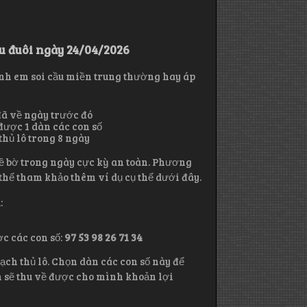
u đuôi ngày 24/04/2026
nh em soi cầu miền trung thường hay áp
đã về ngày trước đó
được 1 dàn các con số
hủ lô trong 8 ngày
về bờ trong ngày cực kỳ an toàn. Phương
hể tham khảo thêm ví dụ cụ thể dưới đây.
:
ợc các con số:
97
53
98
26
71
34
ạch thủ lô. Chọn dàn các con số này để
em sẽ thu về được cho mình khoản lợi