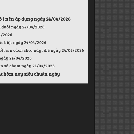
ới nên áp dụng ngày 24/04/2026
u đuôi ngày 24/04/2026
4/2026
ặc biệt ngày 24/04/2026
tốt hơn cách chơi này nhé ngày 24/04/2026
 ngày 24/04/2026
 con số chạm ngày 24/04/2026
mt hôm nay siêu chuẩn ngày