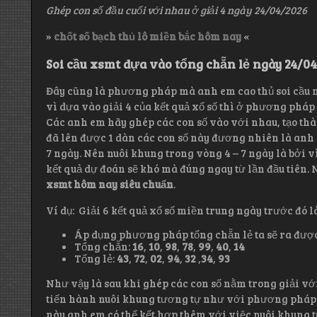
Ghép con số đầu cuối với nhau ở giải 4 ngày 24/04/2026
»
chốt số bạch thủ lô miền bắc hôm nay
«
Soi cầu xsmt dựa vào tổng chẵn lẻ ngày 24/0
Đây cũng là phương pháp mà anh em cao thủ soi cầu 
vì dựa vào giải 4 của kết quả xổ số thì ở phương pháp
Các anh em hãy ghép các con số vào với nhau, tạo thàn
đã lên được 1 dàn các con số này đương nhiên là anh
7 ngày. Nên nuôi khung trong vòng 4 – 7 ngày là bởi v
kết quả dự đoán sẽ khó mà đúng ngay từ lần đầu tiên
xsmt hôm nay siêu chuẩn
.
Ví dụ: Giải 6 kết quả xổ số miền trung ngày trước đó l
Áp dụng phương pháp tổng chẵn lẻ ta sẽ ra được
Tổng chẵn:
16
,
10
,
98
,
78
,
99
,
40
,
14
Tổng lẻ:
43
,
72
,
02
,
94
,
32
,
34
,
93
Như vậy là sau khi ghép các con số nằm trong giải vớ
tiến hành nuôi khung tương tự như với phương pháp
này anh em có thể kết hợp thêm với việc nuôi khung 