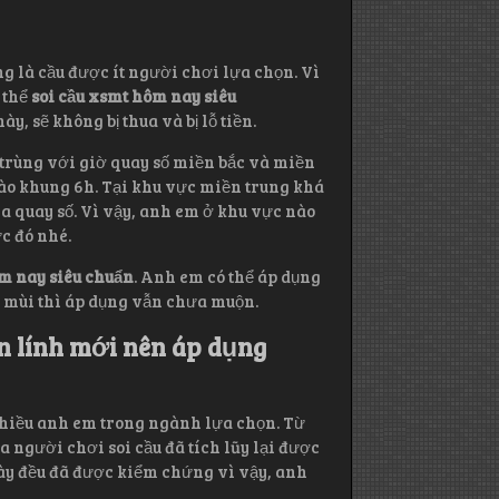
g là cầu được ít người chơi lựa chọn. Vì
 thể
soi cầu xsmt hôm nay siêu
, sẽ không bị thua và bị lỗ tiền.
ố trùng với giờ quay số miền bắc và miền
vào khung 6h. Tại khu vực miền trung khá
a quay số. Vì vậy, anh em ở khu vực nào
c đó nhé.
ôm nay siêu chuẩn
. Anh em có thể áp dụng
n mùi thì áp dụng vẫn chưa muộn.
n lính mới nên áp dụng
nhiều anh em trong ngành lựa chọn. Từ
người chơi soi cầu đã tích lũy lại được
y đều đã được kiểm chứng vì vậy, anh