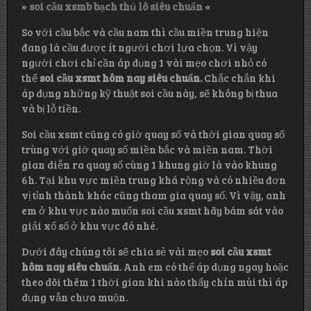
»
soi cầu xsmb bạch thủ lô siêu chuẩn
«
So với cầu bắc và cầu nam thì cầu miền trung hiện
đang là cầu được ít người chơi lựa chọn. Vì vậy
người chơi chỉ cần áp dụng 1 vài mẹo chơi nhỏ có
thể
soi cầu xsmt hôm nay siêu chuẩn.
Chắc chắn khi
áp dụng những kỹ thuật soi cầu này, sẽ không bị thua
và bị lỗ tiền.
Soi cầu xsmt cũng có giờ quay số và thời gian quay số
trùng với giờ quay số miền bắc và miền nam. Thời
gian diễn ra quay số cùng 1 khung giờ là vào khung
6h. Tại khu vực miền trung khá rộng và có nhiều đơn
vị tỉnh thành khác cũng tham gia quay số. Vì vậy, anh
em ở khu vực nào muốn soi cầu xsmt hãy bám sát vào
giải xổ số ở khu vực đó nhé.
Dưới đây chúng tôi sẽ chia sẻ vài mẹo
soi cầu xsmt
hôm nay siêu chuẩn
. Anh em có thể áp dụng ngay hoặc
theo dõi thêm 1 thời gian khi nào thấy chín mùi thì áp
dụng vẫn chưa muộn.