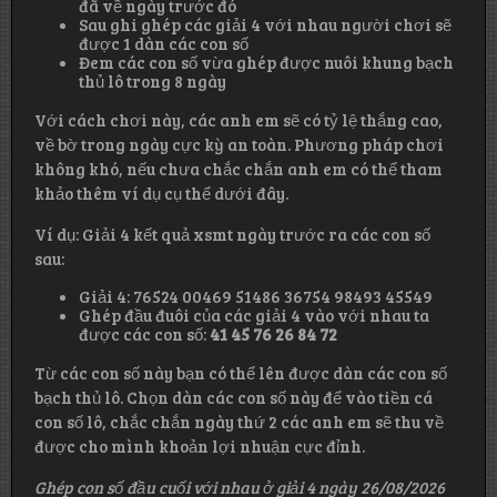
đã về ngày trước đó
Sau ghi ghép các giải 4 với nhau người chơi sẽ
được 1 dàn các con số
Đem các con số vừa ghép được nuôi khung bạch
thủ lô trong 8 ngày
Với cách chơi này, các anh em sẽ có tỷ lệ thắng cao,
về bờ trong ngày cực kỳ an toàn. Phương pháp chơi
không khó, nếu chưa chắc chắn anh em có thể tham
khảo thêm ví dụ cụ thể dưới đây.
Ví dụ: Giải 4 kết quả xsmt ngày trước ra các con số
sau:
Giải 4: 76524 00469 51486 36754 98493 45549
Ghép đầu đuôi của các giải 4 vào với nhau ta
được các con số:
41
45
76
26
84
72
Từ các con số này bạn có thể lên được dàn các con số
bạch thủ lô. Chọn dàn các con số này để vào tiền cá
con số lô, chắc chắn ngày thứ 2 các anh em sẽ thu về
được cho mình khoản lợi nhuận cực đỉnh.
Ghép con số đầu cuối với nhau ở giải 4 ngày 26/08/2026