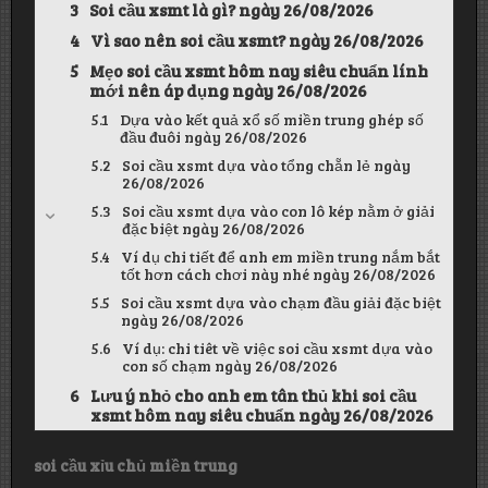
Soi cầu xsmt là gì? ngày 26/08/2026
Vì sao nên soi cầu xsmt? ngày 26/08/2026
Mẹo soi cầu xsmt hôm nay siêu chuẩn lính
mới nên áp dụng ngày 26/08/2026
Dựa vào kết quả xổ số miền trung ghép số
đầu đuôi ngày 26/08/2026
Soi cầu xsmt dựa vào tổng chẵn lẻ ngày
26/08/2026
Soi cầu xsmt dựa vào con lô kép nằm ở giải
đặc biệt ngày 26/08/2026
Ví dụ chi tiết để anh em miền trung nắm bắt
tốt hơn cách chơi này nhé ngày 26/08/2026
Soi cầu xsmt dựa vào chạm đầu giải đặc biệt
ngày 26/08/2026
Ví dụ: chi tiêt về việc soi cầu xsmt dựa vào
con số chạm ngày 26/08/2026
Lưu ý nhỏ cho anh em tân thủ khi soi cầu
xsmt hôm nay siêu chuẩn ngày 26/08/2026
soi cầu xỉu chủ miền trung