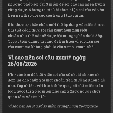
phương pháp soi cầu 3 miền để soi cho cầu miền trung
cũng được. Nhưng trước khi thực hiện soi cầu và vào
tiền nên theo dõi các cầu trong 1 thời gian.
Khi thực sự chắc chắn mới thể áp dụng vào tiền được.
Chi tiết cách thức
soi cầu xsmt hôm nay siêu
chuẩn
như thế nào sẽ được bật mí ngay bên dưới đây.
Trước tiên chúng ta cùng đi tìm hiểu vì sao nên soi
cầu xsmt mà không phải là cầu xsmb, xsmn nhé!
Vì sao nên soi cầu xsmt? ngày
26/08/2026
Như các bạn đã biết việc soi cầu xổ số chính xác sẽ
đem lại cho chúng ta một khoản tiền thưởng không hề
nhỏ. Tuy nhiên, với hình thức quay xổ số 3 miền trên
toàn quốc thì xổ số miền nào cũng được người chơi
quan tâm và tìm hiểu.
Vì sao nên soi cầu xổ số miền trung? ngày 26/08/2026