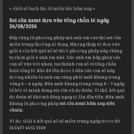
»
chốt số bạch thủ lô miền bắc hôm nay
«
Soi cầu xsmt dựa vào tổng chẵn lẻ ngày
26/08/2026
Đây cũng là phương pháp mà anh em cao thủ soi cầu
miền trung thường sử dụng. Nhưng thay vì dựa vào
giải 4 của kết quả xổ số thì ở phương pháp này chúng
ta chọn giải 6 anh em nhé. Các anh em hãy ghép các
con số vào với nhau, tạo thành con số có tổng chẵn
hoặc tổng lẻ. Khi đã lên được 1 dàn các con số này
đương nhiên là anh em cũng phải nuôi khung trong
vòng 6 – 4 ngày. Nên nuôi khung trong vòng 8 – 7 ngày
là bởi vì mình đang soi cầu và dự đoán. Vì thế, kết quả
dự đoán sẽ khó mà đúng ngay từ lần đầu tiên. Nên nuôi
khung là phương pháp
soi cầu xsmt hôm nay siêu
chuẩn
.
Ví dụ: Giải 6 kết quả xổ số miền trung ngày trước đó
là:1457 4651 5508