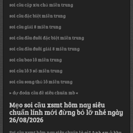
soi cầu cặp xỉu chủ miền trung
soi cầu đặc biệt miền trung
soi cầu giải 8 miền trung
soi cầu đầu đuôi đặc biệt miền trung
soi cầu đầu đuôi giải 8 miền trung
soi cầu bao lô miền trung
soi cầu lô 3 số miền trung
soi cầu song thủ lô miền trung
»
dự đoán cầu đề siêu chuẩn mb
«
Mẹo soi cầu xsmt hôm nay siêu
chuẩn lính mới đừng bỏ lỡ nhé ngày
26/08/2026
Soi cầu xsmt hôm nay siêu chuẩn
là gì? Anh em ở khu