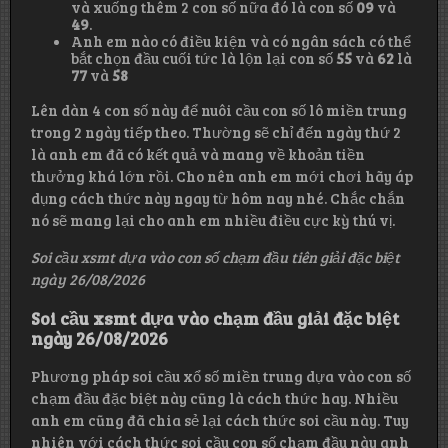
và xuống thêm 2 con số nữa đó là con số
09
và
49
.
Anh em nào có điều kiện và có ngân sách có thể
bắt chọn đầu cuối tức là lộn lại con số
55
và
62
là
77
và
58
Lên dàn 4 con số này để nuôi cầu con số lô miền trung
trong 2 ngày tiếp theo. Thường sẽ chỉ đến ngày thứ 2
là anh em đã có kết quả và mang về khoản tiền
thưởng khá lớn rồi. Cho nên anh em mới chơi hãy áp
dụng cách thức này ngay từ hôm nay nhé. Chắc chắn
nó sẽ mang lại cho anh em nhiều điều cực kỳ thú vị.
Soi cầu xsmt dựa vào con số chạm đầu tiên giải đặc biệt
ngày 26/08/2026
Soi cầu xsmt dựa vào chạm đầu giải đặc biệt
ngày 26/08/2026
Phương pháp soi cầu xổ số miền trung dựa vào con số
chạm đầu đặc biệt này cũng là cách thức hay. Nhiều
anh em cũng đã chia sẻ lại cách thức soi cầu này. Tuy
nhiên với cách thức soi cầu con số chạm đầu này anh