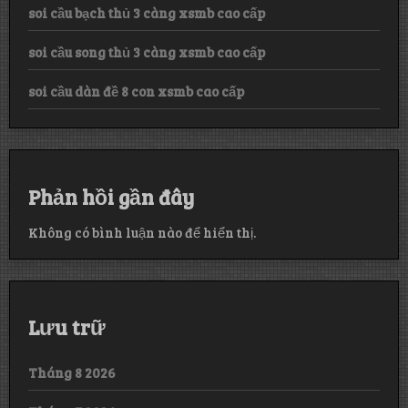
soi cầu bạch thủ 3 càng xsmb cao cấp
soi cầu song thủ 3 càng xsmb cao cấp
soi cầu dàn đề 8 con xsmb cao cấp
Phản hồi gần đây
Không có bình luận nào để hiển thị.
Lưu trữ
Tháng 8 2026