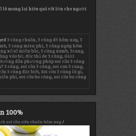
ố lô mang lại hiệu quả rất lớn cho người
ged
3 càng chuẩn
,
3 càng đề hôm nay
,
3
 mb
,
3 cang mien phi
,
3 càng ngày hôm
àng xổ số miền bắc
,
3 càng xsmb
,
3cang
,
càng vào bờ
,
độc thủ de 3 càng
,
Giới
Hướng dẫn phương pháp soi cầu 3 càng
47 3 càng
,
soi cầu 3 càng
,
soi cau 3 cang
,
cầu 3 càng đặc biệt
,
Soi cầu 3 càng là gì
,
miễn phí
,
soi cầu ba càng
,
soi cầu ba càng
Ăn 100%
ch soi cầu siêu chuẩn hôm nay
/