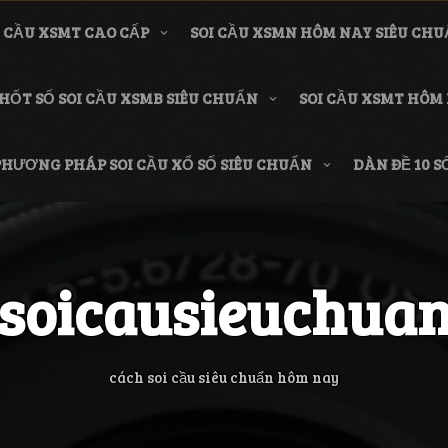
I CẦU XSMT CAO CẤP
SOI CẦU XSMN HÔM NAY SIÊU CH
HỐT SỐ SOI CẦU XSMB SIÊU CHUẨN
SOI CẦU XSMT HÔM
PHƯƠNG PHÁP SOI CẦU XỔ SỐ SIÊU CHUẨN
DÀN ĐỀ 10 S
soicausieuchua
cách soi cầu siêu chuẩn hôm nay