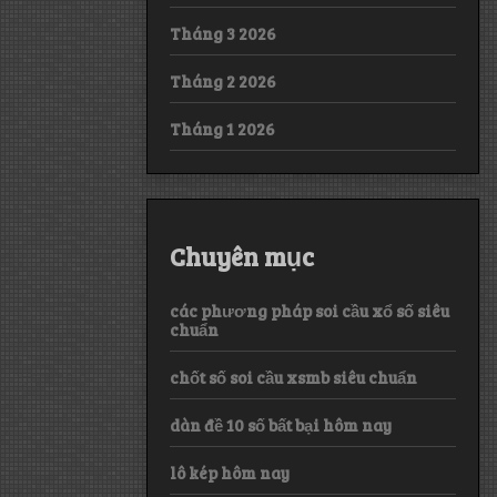
Tháng 3 2026
Tháng 2 2026
Tháng 1 2026
Chuyên mục
các phương pháp soi cầu xổ số siêu
chuẩn
chốt số soi cầu xsmb siêu chuẩn
dàn đề 10 số bất bại hôm nay
lô kép hôm nay