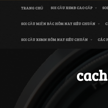
Skip
to
SOI CẦU XSMB CAO CẤP
SO
TRANG CHỦ
content
SOI CẦU MIỀN BẮC HÔM NAY SIÊU CHUẨN
C
SOI CẦU XSMN HÔM NAY SIÊU CHUẨN
CÁC 
cach