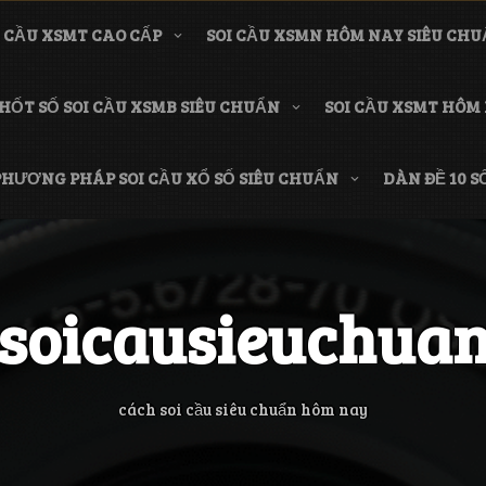
I CẦU XSMT CAO CẤP
SOI CẦU XSMN HÔM NAY SIÊU CH
HỐT SỐ SOI CẦU XSMB SIÊU CHUẨN
SOI CẦU XSMT HÔM
PHƯƠNG PHÁP SOI CẦU XỔ SỐ SIÊU CHUẨN
DÀN ĐỀ 10 S
soicausieuchua
cách soi cầu siêu chuẩn hôm nay