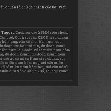
êu chuẩn là chủ đề chính của bài viết
Tagged
Cách soi cầu XSMN siêu chuẩn
,
đặc biệt
,
Cách soi cầu XSMN siêu chuẩn
m hôm nay
,
cầu xổ số miền nam
,
cau
du doan xs than tai mn
,
du doan xsmn
miền nam
,
dự đoán xổ số miền nam hôm
ng
,
du đoan xsmn
,
dự đoán xsmn hôm
oi cầu xổ số miền Nam siêu chuẩn
,
soi
 cầu miền nam hôm nay
,
soi cầu miền
u xổ số miền nam hôm nay
,
soi cầu xổ số
huẩn dựa vào giải về 2 số
,
soi cau xsmn
,