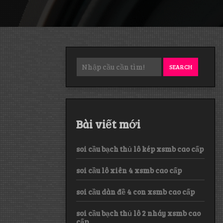
SEARCH
Bài viết mới
soi cầu bạch thủ lô kép xsmb cao cấp
soi cầu lô xiên 4 xsmb cao cấp
soi cầu dàn đề 4 con xsmb cao cấp
soi cầu bạch thủ lô 2 nháy xsmb cao
cấp