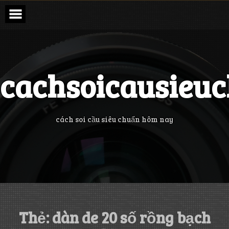
Skip
to
content
cachsoicausieu
cách soi cầu siêu chuẩn hôm nay
Thẻ:
dàn de 20 số rồng bạch