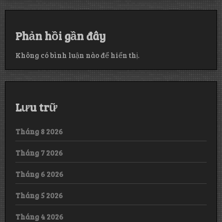
Phản hồi gần đây
Không có bình luận nào để hiển thị.
Lưu trữ
Tháng 8 2026
Tháng 7 2026
Tháng 6 2026
Tháng 5 2026
Tháng 4 2026