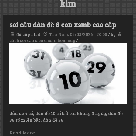
kim
soi cầu dàn đề 8 con xsmb cao cấp
đã câp nhật:
Thứ Năm, 06/08/2026 - 20:08
/
by
cách soi cầu siêu chuẩn hôm nay
/
dàn de 4 số, dàn đề 10 số bất bại khung 3 ngày, dàn đề
36 số miền bắc, dàn đề 36
Read More