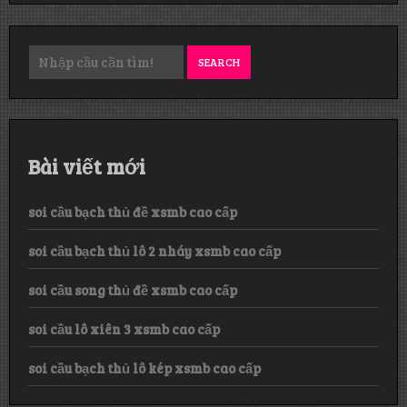
đề
8
con
xsmb
SEARCH
cao
cấp
Bài viết mới
soi cầu bạch thủ đề xsmb cao cấp
soi cầu bạch thủ lô 2 nháy xsmb cao cấp
soi cầu song thủ đề xsmb cao cấp
soi cầu lô xiên 3 xsmb cao cấp
soi cầu bạch thủ lô kép xsmb cao cấp