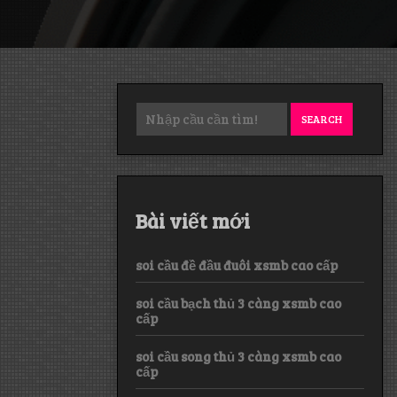
SEARCH
Bài viết mới
soi cầu đề đầu đuôi xsmb cao cấp
soi cầu bạch thủ 3 càng xsmb cao
cấp
soi cầu song thủ 3 càng xsmb cao
cấp