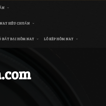
UẨN
 NAY SIÊU CHUẨN
Ố BẤT BẠI HÔM NAY
LÔ KÉP HÔM NAY
n.com