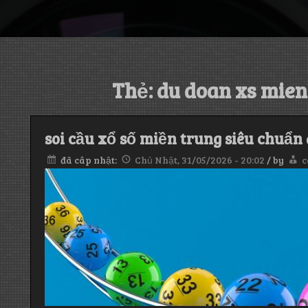
Thẻ:
du doan xs mien
soi cầu xổ số miền trung siêu chuẩn
đã câp nhật:
Chủ Nhật, 31/05/2026 - 20:02
/
by
c