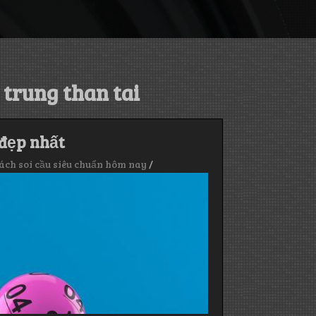
 trung than tai
 đẹp nhất
ách soi cầu siêu chuẩn hôm nay
/