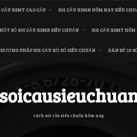
I CẦU XSMT CAO CẤP
SOI CẦU XSMN HÔM NAY SIÊU CH
HỐT SỐ SOI CẦU XSMB SIÊU CHUẨN
SOI CẦU XSMT HÔM
PHƯƠNG PHÁP SOI CẦU XỔ SỐ SIÊU CHUẨN
DÀN ĐỀ 10 S
soicausieuchua
cách soi cầu siêu chuẩn hôm nay