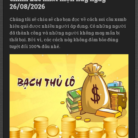
26/08/2026
Chúng tôi sẽ chia sẻ cho bạn đọc về cách soi cầu xsmb
hiệu quả được nhiều người áp dụng. Có những người
đã thành công và những người không may mắn bị
thất bại. Bởi vì, các cách này không đảm bảo đúng
tuyệt đối 100% đâu nhé.