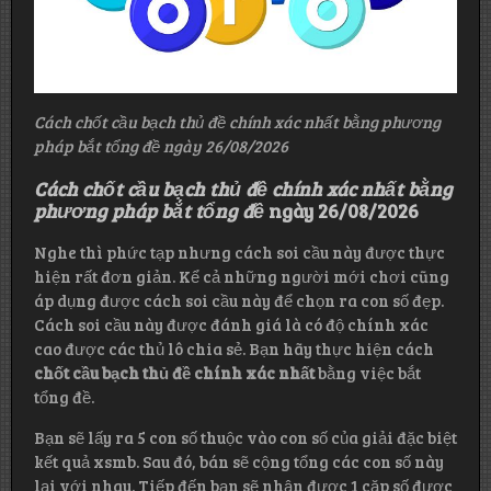
Cách chốt cầu bạch thủ đề chính xác nhất bằng phương
pháp bắt tổng đề ngày 26/08/2026
Cách chốt cầu bạch thủ đề chính xác nhất bằng
phương pháp bắt tổng đề
ngày 26/08/2026
Nghe thì phức tạp nhưng cách soi cầu này được thực
hiện rất đơn giản. Kể cả những người mới chơi cũng
áp dụng được cách soi cầu này để chọn ra con số đẹp.
Cách soi cầu này được đánh giá là có độ chính xác
cao được các thủ lô chia sẻ. Bạn hãy thực hiện cách
chốt cầu bạch thủ đề chính xác nhất
bằng việc bắt
tổng đề.
Bạn sẽ lấy ra 5 con số thuộc vào con số của giải đặc biệt
kết quả xsmb. Sau đó, bán sẽ cộng tổng các con số này
lại với nhau. Tiếp đến bạn sẽ nhận được 1 cặp số được