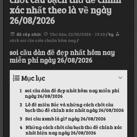
xác nhất theo là về ngày
26/08/2026
đã câp nhật:
Thứ Sáu, 22/05/2026 - 19:10
/
by
cách soi cầu siêu chuẩn hôm nay
/
soi cầu dàn đề đẹp nhất hôm nay
miễn phí ngày 26/08/2026
Mục lục
soi cầu dàn đề đẹp nhất hôm nay miễn phí
ngày 26/08/2026
Lô đề miền Bắc và những cách chốt cầu
bạch thủ đề chính xác nhất ngày 26/08/2026
Soi cầu xsmb là gì? ngày 26/08/2026
Những cách chốt cầu bạch thủ đề chính xác
nhất hiện nay ngày 26/08/2026