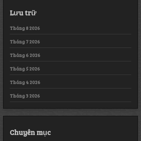
Lưu trữ
Tháng 8 2026
Tháng 7 2026
Tháng 6 2026
Tháng 5 2026
Tháng 4 2026
Tháng 3 2026
Chuyên mục