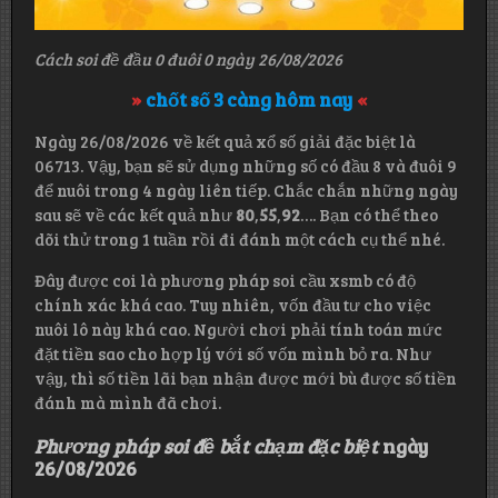
Cách soi đề đầu 0 đuôi 0 ngày 26/08/2026
»
chốt số 3 càng hôm nay
«
Ngày 26/08/2026 về kết quả xổ số giải đặc biệt là
06713. Vậy, bạn sẽ sử dụng những số có đầu 8 và đuôi 9
để nuôi trong 4 ngày liên tiếp. Chắc chắn những ngày
sau sẽ về các kết quả như
80
,
55
,
92
…. Bạn có thể theo
dõi thử trong 1 tuần rồi đi đánh một cách cụ thể nhé.
Đây được coi là phương pháp soi cầu xsmb có độ
chính xác khá cao. Tuy nhiên, vốn đầu tư cho việc
nuôi lô này khá cao. Người chơi phải tính toán mức
đặt tiền sao cho hợp lý với số vốn mình bỏ ra. Như
vậy, thì số tiền lãi bạn nhận được mới bù được số tiền
đánh mà mình đã chơi.
Phương pháp soi đề bắt chạm đặc biệt
ngày
26/08/2026