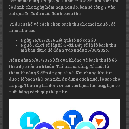
Bạn sẽ sử dụng kết quả đề 2 hôm trước để làm bạch thủ
lô đánh cho ngày hôm nay. Sau đó, bạn sẽ cộng 2 vào
kết quả đề đó để nuôi đánh bạch thủ.
Ví dụ cụ thể về cách chọn bạch thủ cho mọi người dễ
hiểu như sau:
Ngày 26/08/2026 kết quả lô nổ con
50
Người chơi sẽ lấy
25
-5=
31
. Đây sẽ là lô bạch thủ
mà bạn dùng để đánh vào ngày 26/08/2026.
Nếu ngày 26/08/2026 kết quả không về bạch thủ lô
66
theo dự kiến tính toán. Thì bạn sẽ dùng để nuôi lô
thêm khoảng 9 đến 8 ngày sẽ về. Nói chung khi tìm
được lô bạch thủ, bạn nên áp dụng cách nuôi lô sao cho
hợp lý. Thường thì đối với soi cầu bạch thủ này, bạn sẽ
nuôi bằng cách gấp thếp nhé.