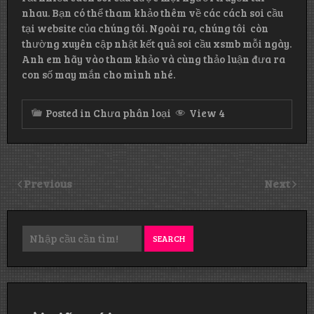
nhau. Bạn có thể tham khảo thêm về các cách soi cầu
tại website của chúng tôi. Ngoài ra, chúng tôi còn
thường xuyên cập nhật kết quả soi cầu xsmb mỗi ngày.
Anh em hãy vào tham khảo và cùng thảo luận đưa ra
con số may mắn cho mình nhé.
Posted in Chưa phân loại
View 4
Previous
Next
SEARCH